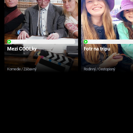
PŘEHRÁT
PŘEHRÁT
Mezi COOLky
Fotr na tripu
Komedie / Zábavný
Rodinný / Cestopisný