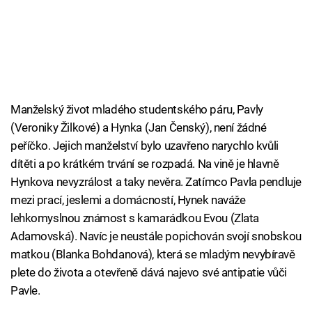
Manželský život mladého studentského páru, Pavly
(Veroniky Žilkové) a Hynka (Jan Čenský), není žádné
peříčko. Jejich manželství bylo uzavřeno narychlo kvůli
dítěti a po krátkém trvání se rozpadá. Na vině je hlavně
Hynkova nevyzrálost a taky nevěra. Zatímco Pavla pendluje
mezi prací, jeslemi a domácností, Hynek naváže
lehkomyslnou známost s kamarádkou Evou (Zlata
Adamovská). Navíc je neustále popichován svojí snobskou
matkou (Blanka Bohdanová), která se mladým nevybíravě
plete do života a otevřeně dává najevo své antipatie vůči
Pavle.