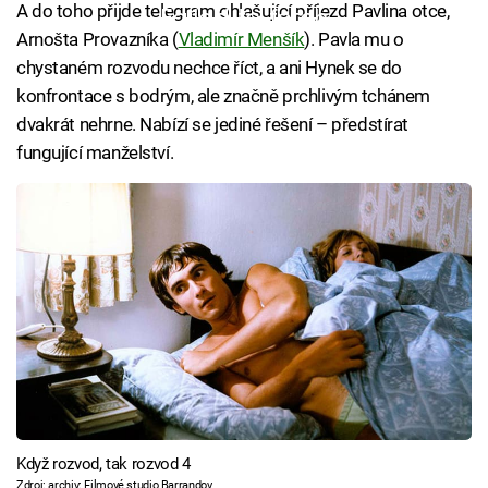
A do toho přijde telegram ohlašující příjezd Pavlina otce,
Failed to fetch
Arnošta Provazníka (
Vladimír Menšík
). Pavla mu o
chystaném rozvodu nechce říct, a ani Hynek se do
konfrontace s bodrým, ale značně prchlivým tchánem
dvakrát nehrne. Nabízí se jediné řešení – předstírat
fungující manželství.
Když rozvod, tak rozvod 4
Zdroj: archiv: Filmové studio Barrandov