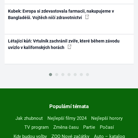
Kubek: Evropa si zdevastovala farmacii, nakupujeme v
Bangladéši. Vojtěch ničí zdravotnictví
Létající kůň: Vrtulník zachránil zvíře, které během závodu
uvízlo v kalifornských horách
Populární témata
Jak zhubnout
Nejlepší filmy 2024
Nejlepší horory
TV program
Změna času
Partie
Počasí
Kdy budou volby
ZOO Nové začátky
Auto – katalog