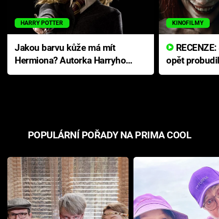
HARRY POTTER
KINOFILMY
Jakou barvu kůže má mít
RECENZE: Smrtelné zlo se
Hermiona? Autorka Harryho
opět probudi
Pottera přišla s ráznou
přichází s n
odpovědí
hororovou n
POPULÁRNÍ POŘADY NA PRIMA COOL