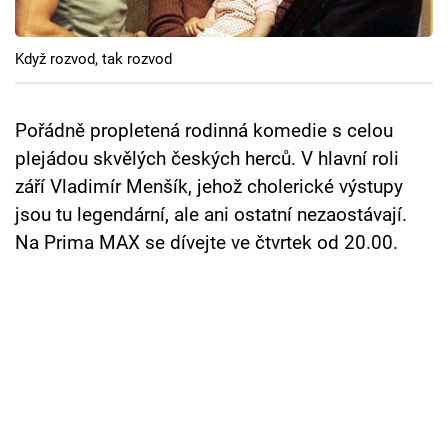
Cool Esport
Když rozvod, tak rozvod
Pořady
TV Program
Pořádně propletená rodinná komedie s celou
plejádou skvělých českých herců. V hlavní roli
Sledujte prima+
září Vladimír Menšík, jehož cholerické výstupy
jsou tu legendární, ale ani ostatní nezaostávají.
Přihlášení
Na Prima MAX se dívejte ve čtvrtek od 20.00.
Sledujte nás