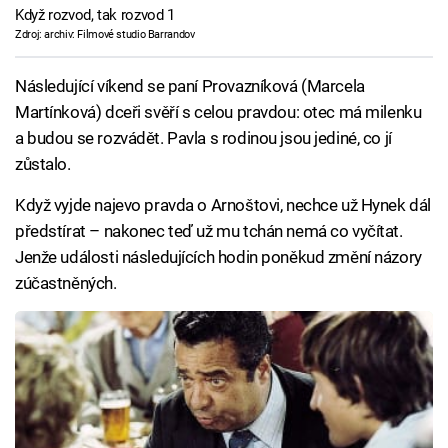
Když rozvod, tak rozvod 1
Zdroj: archiv: Filmové studio Barrandov
Následující víkend se paní Provazníková (Marcela
Martínková) dceři svěří s celou pravdou: otec má milenku
a budou se rozvádět. Pavla s rodinou jsou jediné, co jí
zůstalo.
Když vyjde najevo pravda o Arnoštovi, nechce už Hynek dál
předstírat – nakonec teď už mu tchán nemá co vyčítat.
Jenže události následujících hodin poněkud změní názory
zúčastněných.