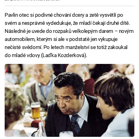
Pavlin otec si podivné chování dcery a zetě vysvětlí po
svém a nesprávně vydedukuje, že mladí čekají druhé dítě.
Následně je uvede do rozpaků velkolepým darem – novým
automobilem, kterým si ale v podstatě jen vykupuje
nečisté svědomí. Po letech manželství se totiž zakoukal
do mladé vdovy (Laďka Kozderková).