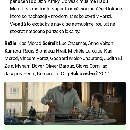
pár scén i do Jižní Afriky. Co však musíme Kadu
Meradovi ohodnotit super kladně jsou natáčecí lokace,
které se nacházejí v moderní Čínské čtvrti v Paříži.
Vypadá to exoticky a navíc se nemusíme koukat na
stokrát natáčené pařížské lokality.
Režie
: Kad Merad
Scénář
: Luc Chaumar, Anne Valton
Kamera
: Régis Blondeau
Hrají
: Michèle Laroque, Kad
Merad, Vincent Perez, Gaspard Meier-Chaurand, Judith El
Zein, Myriam Boyer, Olivier Baroux, Clovis Cornillac,
Jacques Herlin, Bernard Le Coq
Rok uvedení:
2011