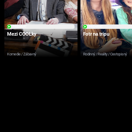
PŘEHRÁT
PŘEHRÁT
Mezi COOLky
Fotr na tripu
Komedie / Zábavný
Rodinný / Reality / Cestopisný