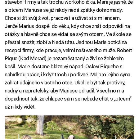
stavební firmy a tak trochu workoholička. Marii je jasné, že
s otcem Mariuse se již nikdy nedá zpátky dohromady.
Chce si žít svůj život, pracovat a užívat si s milencem.
Jenže Marius dospěl do věku, kdy chce znát odpovědi na
otázky a hlavně chce se vídat se svým otcem. Ve škole se
přestal snažit, zlobí a hledá tátu. Jednou Marie potká na
recepci firmy, kde pracuje, velmi naštvaného muže. Robert
Pique (Kad Merad) je nezaměstnaný a živí se žehlením
košil. Marie dostane bláznivý nápad. Osloví Piqueho s
nabídkou práce, i když trochu podivné. Má pro jejího syna
zahrát údajného vlastního otce. Úkol je být tak protivný,
nudný a nepřátelský, aby Mariuse odradil. Všechno má
dopadnout tak, že chlapec sám se nebude chtít s „otcem“
už nikdy vidět.