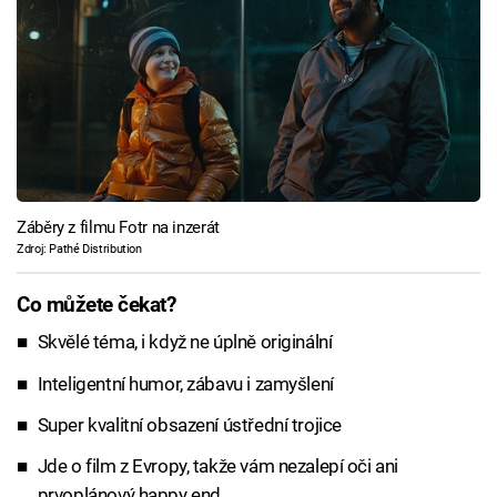
Záběry z filmu Fotr na inzerát
Zdroj: Pathé Distribution
Co můžete čekat?
Skvělé téma, i když ne úplně originální
Inteligentní humor, zábavu i zamyšlení
Super kvalitní obsazení ústřední trojice
Jde o film z Evropy, takže vám nezalepí oči ani
prvoplánový happy end