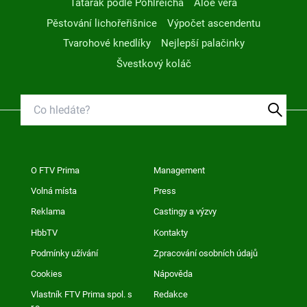
Tatarák podle Pohlreicha
Aloe vera
Pěstování lichořeřišnice
Výpočet ascendentu
Tvarohové knedlíky
Nejlepší palačinky
Švestkový koláč
O FTV Prima
Management
Volná místa
Press
Reklama
Castingy a výzvy
HbbTV
Kontakty
Podmínky užívání
Zpracování osobních údajů
Cookies
Nápověda
Vlastník FTV Prima spol. s
Redakce