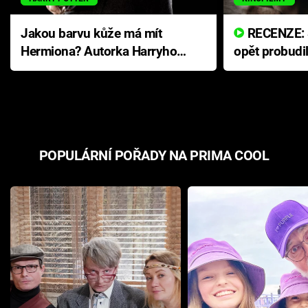
Jakou barvu kůže má mít
RECENZE: Smrtelné zlo se
Hermiona? Autorka Harryho
opět probudi
Pottera přišla s ráznou
přichází s n
odpovědí
hororovou n
POPULÁRNÍ POŘADY NA PRIMA COOL