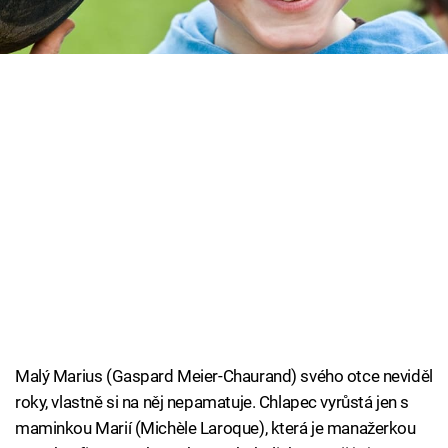
v pondělí ve 20.00 na Prima MAX!
Cool Esport
Pořady
TV Program
Sledujte prima+
Přihlášení
Sledujte nás
Malý Marius (Gaspard Meier-Chaurand) svého otce neviděl
roky, vlastně si na něj nepamatuje. Chlapec vyrůstá jen s
maminkou Marií (Michèle Laroque), která je manažerkou