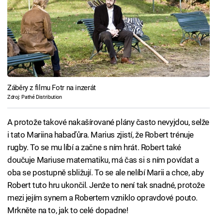
Záběry z filmu Fotr na inzerát
Zdroj: Pathé Distribution
A protože takové nakašírované plány často nevyjdou, selže
i tato Mariina habaďůra. Marius zjistí, že Robert trénuje
rugby. To se mu líbí a začne s ním hrát. Robert také
doučuje Mariuse matematiku, má čas si s ním povídat a
oba se postupně sbližují. To se ale nelíbí Marii a chce, aby
Robert tuto hru ukončil. Jenže to není tak snadné, protože
mezi jejím synem a Robertem vzniklo opravdové pouto.
Mrkněte na to, jak to celé dopadne!