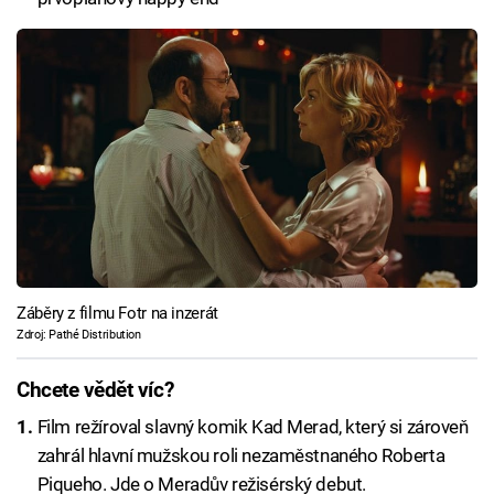
Záběry z filmu Fotr na inzerát
Zdroj: Pathé Distribution
Chcete vědět víc?
Film režíroval slavný komik Kad Merad, který si zároveň
zahrál hlavní mužskou roli nezaměstnaného Roberta
Piqueho. Jde o Meradův režisérský debut.