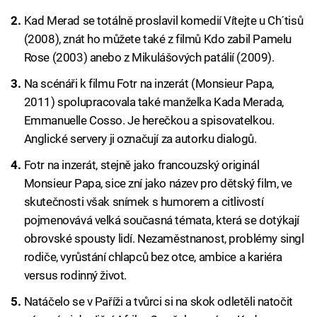
Kad Merad se totálně proslavil komedií Vítejte u Ch´tisů
(2008), znát ho můžete také z filmů Kdo zabil Pamelu
Rose (2003) anebo z Mikulášových patálií (2009).
Na scénáři k filmu Fotr na inzerát (Monsieur Papa,
2011) spolupracovala také manželka Kada Merada,
Emmanuelle Cosso. Je herečkou a spisovatelkou.
Anglické servery ji označují za autorku dialogů.
Fotr na inzerát, stejně jako francouzský originál
Monsieur Papa, sice zní jako název pro dětský film, ve
skutečnosti však snímek s humorem a citlivostí
pojmenovává velká současná témata, která se dotýkají
obrovské spousty lidí. Nezaměstnanost, problémy singl
rodiče, vyrůstání chlapců bez otce, ambice a kariéra
versus rodinný život.
Natáčelo se v Paříži a tvůrci si na skok odletěli natočit