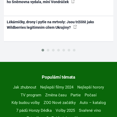
ho Sněmovna vydala, míní Vondráček
Lékárničky, drony i pytle na mrtvoly: Jsou tržiště jako
Wildberries legitimním cílem Ukrajiny?
Populární témata
Jak zhubnout
Nejlepší filmy 2024
Nejlepší horory
TV program
Změna času
Partie
Počasí
Kdy budou volby
ZOO Nové začátky
Auto – katalog
7 pádů Honzy Dědka
Volby 2025
Svařené víno