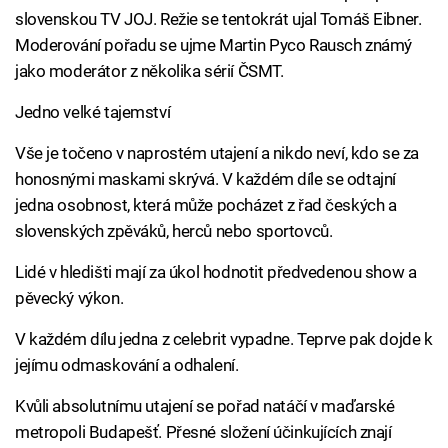
slovenskou TV JOJ. Režie se tentokrát ujal Tomáš Eibner.
Moderování pořadu se ujme Martin Pyco Rausch známý
jako moderátor z několika sérií ČSMT.
Jedno velké tajemství
Vše je točeno v naprostém utajení a nikdo neví, kdo se za
honosnými maskami skrývá. V každém díle se odtajní
jedna osobnost, která může pocházet z řad českých a
slovenských zpěváků, herců nebo sportovců.
Lidé v hledišti mají za úkol hodnotit předvedenou show a
pěvecký výkon.
V každém dílu jedna z celebrit vypadne. Teprve pak dojde k
jejímu odmaskování a odhalení.
Kvůli absolutnímu utajení se pořad natáčí v maďarské
metropoli Budapešť. Přesné složení účinkujících znají