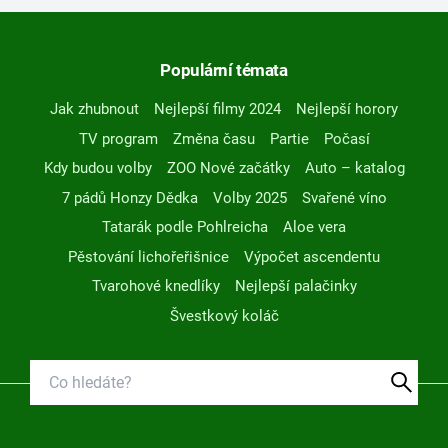
Populární témata
Jak zhubnout
Nejlepší filmy 2024
Nejlepší horory
TV program
Změna času
Partie
Počasí
Kdy budou volby
ZOO Nové začátky
Auto – katalog
7 pádů Honzy Dědka
Volby 2025
Svařené víno
Tatarák podle Pohlreicha
Aloe vera
Pěstování lichořeřišnice
Výpočet ascendentu
Tvarohové knedlíky
Nejlepší palačinky
Švestkový koláč