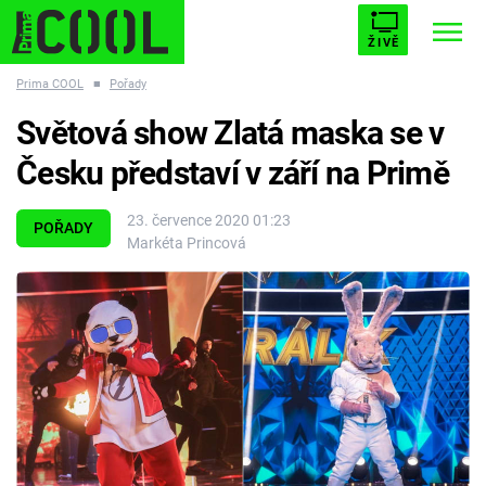
ŽIVĚ
Prima COOL
■
Pořady
STARHOUSE
BUFFY, PŘEMOŽITELKA UPÍRŮ
Trendy:
Světová show Zlatá maska se v
ESCAPE
PLNEJ KOTEL
AVENGERS 5
Česku představí v září na Primě
23. července 2020 01:23
POŘADY
Markéta Princová
Témata
Filmy
Seriály
Hry