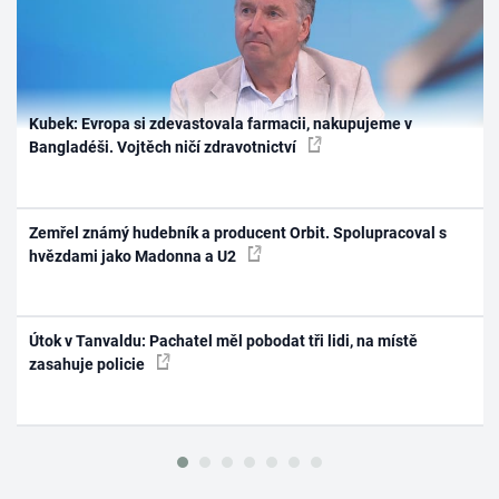
Kubek: Evropa si zdevastovala farmacii, nakupujeme v
Bangladéši. Vojtěch ničí zdravotnictví
Zemřel známý hudebník a producent Orbit. Spolupracoval s
hvězdami jako Madonna a U2
Útok v Tanvaldu: Pachatel měl pobodat tři lidi, na místě
zasahuje policie