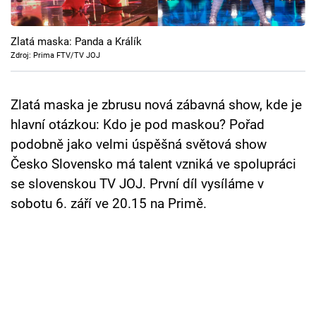
Cool Esport
Zlatá maska: Panda a Králík
Pořady
Zdroj: Prima FTV/TV JOJ
TV Program
Zlatá maska je zbrusu nová zábavná show, kde je
Sledujte prima+
hlavní otázkou: Kdo je pod maskou? Pořad
podobně jako velmi úspěšná světová show
Přihlášení
Česko Slovensko má talent vzniká ve spolupráci
se slovenskou TV JOJ. První díl vysíláme v
sobotu 6. září ve 20.15 na Primě.
Sledujte nás