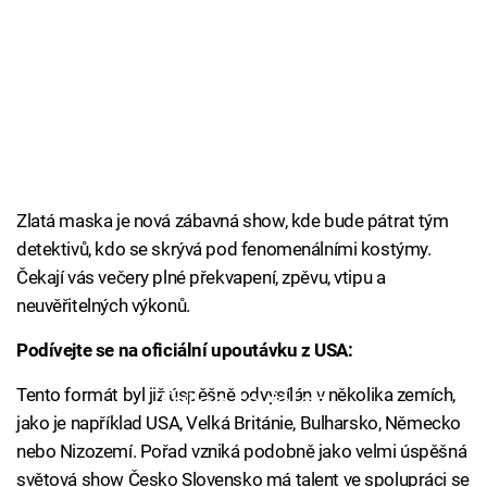
Zlatá maska je nová zábavná show, kde bude pátrat tým
detektivů, kdo se skrývá pod fenomenálními kostýmy.
Čekají vás večery plné překvapení, zpěvu, vtipu a
neuvěřitelných výkonů.
Podívejte se na oficiální upoutávku z USA:
Tento formát byl již úspěšně odvysílán v několika zemích,
Failed to fetch
jako je například USA, Velká Británie, Bulharsko, Německo
nebo Nizozemí. Pořad vzniká podobně jako velmi úspěšná
světová show Česko Slovensko má talent ve spolupráci se