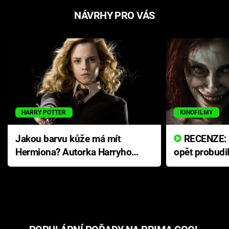
NÁVRHY PRO VÁS
HARRY POTTER
KINOFILMY
Jakou barvu kůže má mít
RECENZE: Smrtelné zlo se
Hermiona? Autorka Harryho
opět probudi
Pottera přišla s ráznou
přichází s n
odpovědí
hororovou n