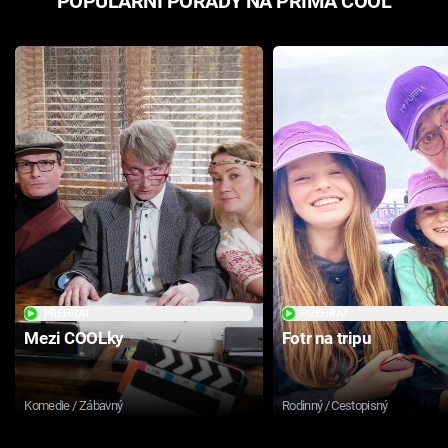
POPULÁRNÍ POŘADY NA PRIMA COOL
PŘEHRÁT
PŘEHRÁT
Mezi COOLky
Fotr na tripu
Komedie / Zábavný
Rodinný / Cestopisný