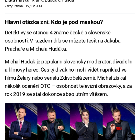
Zlatá maska: Králik, Bubák a Panda
Zdroj: Prima FTV/TV JOJ
Hlavní otázka zní: Kdo je pod maskou?
Detektivy se stanou 4 známé české a slovenské
osobnosti. V každém dílu se můžete těšit na Jakuba
Prachaře a Michala Hudáka.
Michal Hudák je populární slovenský moderátor, divadelní
a filmový herec. Český divák ho mohl vidět například ve
filmu Želary nebo seriálu Zdivočelá země. Michal získal
několik ocenění OTO – osobnost televizní obrazovky, a za
rok 2019 se stal dokonce absolutním vítězem.