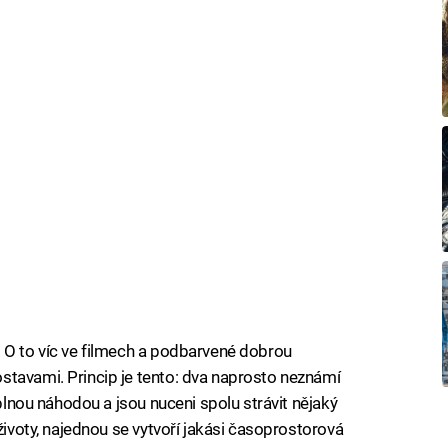
 O to víc ve filmech a podbarvené dobrou
stavami. Princip je tento: dva naprosto neznámí
úplnou náhodou a jsou nuceni spolu strávit nějaký
 životy, najednou se vytvoří jakási časoprostorová