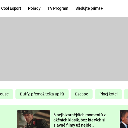
Cool Esport
Pořady
TV Program
Sledujte prima+
Hry
Zábava
MAFIA
ZÁBAVN
GALERI
GTA 6
NEJLEP
KINGDOM
KOMEDI
COME:
DELIVERANCE
CHUCK
House
Buffy, přemožitelka upírů
Escape
Plnej kotel
NORRIS
ESPORT
6 nejbizarnějších momentů z
DEADP
akčních klasik, bez kterých si
slavné filmy už nejde