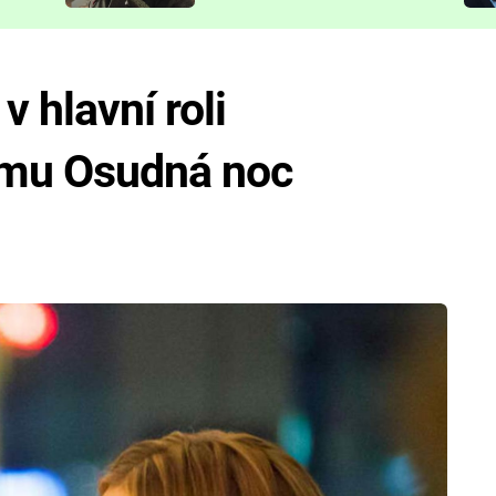
představit
 hlavní roli
lmu Osudná noc