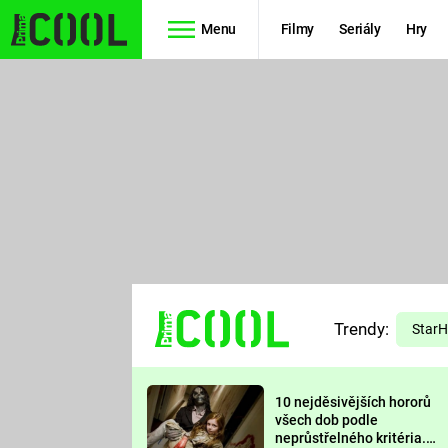
Menu
Filmy
Seriály
Hry
Seriály
Filmy
SIMPSONOVI
STAR WARS
HVĚZDNÁ
AVENGERS
BRÁNA
RYCHLE A
TEORIE
ZBĚSILE 10
Trendy:
VELKÉHO
Star
PREDÁTOR
TŘESKU
10 nejděsivějších hororů
FUTURAMA
všech dob podle
neprůstřelného kritéria.