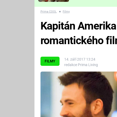
Které děsivé pecky vám
nejvíc zvednou tep?
Prima COOL
■
Filmy
Kapitán Amerika v
romantického fi
14. září 2017 13:24
FILMY
redakce Prima Living