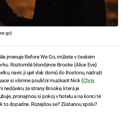
 we go)
inále jmenuje Before We Go, můžete v českém
rku. Roztomilé blondýnce Brooke (Alice Eve)
ku, navíc jí ujel vlak domů do Bostonu, nádraží
tuace si všimne pouliční muzikant Nick (
Chris
í nedůvěru ze strany Brooke, která je
buje, pronajmou si pokoj v hotelu a na konci té
 jak to dopadne. Rozejdou se? Zůstanou spolu?