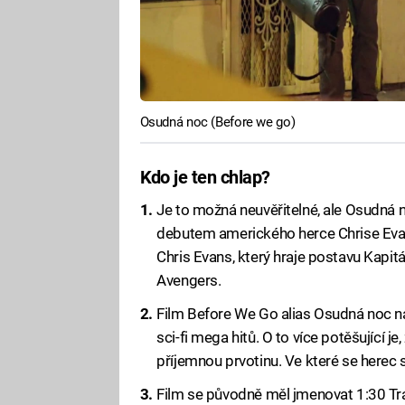
Osudná noc (Before we go)
Kdo je ten chlap?
Je to možná neuvěřitelné, ale Osudná n
debutem amerického herce Chrise Evanse
Chris Evans, který hraje postavu Kapitá
Avengers.
Film Before We Go alias Osudná noc na
sci-fi mega hitů. O to více potěšující je
příjemnou prvotinu. Ve které se herec sá
Film se původně měl jmenovat 1:30 Trai