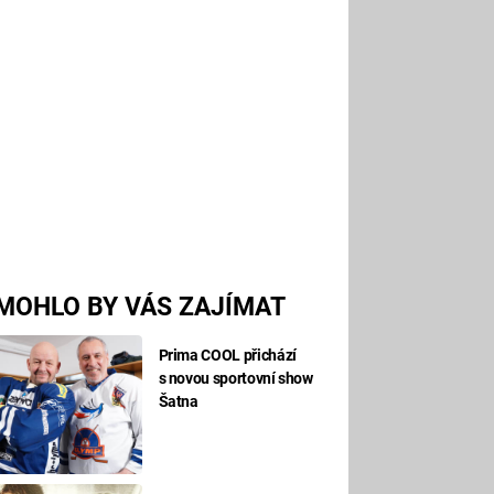
MOHLO BY VÁS ZAJÍMAT
Prima COOL přichází
s novou sportovní show
Šatna