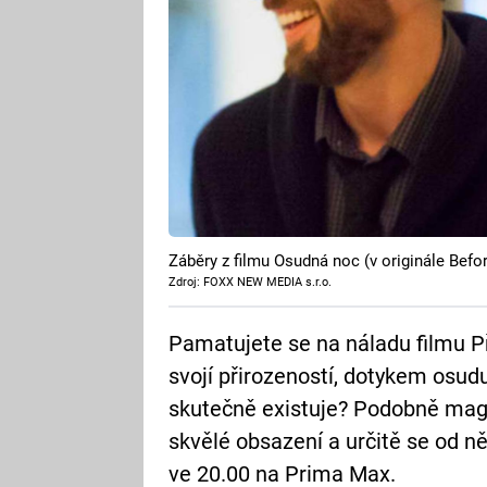
Záběry z filmu Osudná noc (v originále Befo
Zdroj: FOXX NEW MEDIA s.r.o.
Pamatujete se na náladu filmu Př
svojí přirozeností, dotykem osudu
skutečně existuje? Podobně magn
skvělé obsazení a určitě se od n
ve 20.00 na Prima Max.