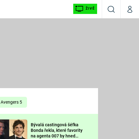
ŽIVĚ
Vyhledávání
Můj p
Prima+
É
CNN Prima NEWS
E
Prima FRESH
ŠÍ
Prima LIVING
E
Prima Ženy
Avengers 5
Prima LAJK
Bývalá castingová šéfka
OOL
Bonda řekla, které favority
Sledujte nás
na agenta 007 by hned