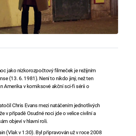
oc jako nízkorozpočtový filmeček je režijním
 (13. 6. 1981). Není to nikdo jiný, než ten
n Amerika v komiksové akční sci-fi sérii o
točil Chris Evans mezi natáčením jednotlivých
, že v případě Osudné noci jde o velice civilní a
m objeví v hlavní roli.
n (Vlak v 1:30). Byl připravován už v roce 2008