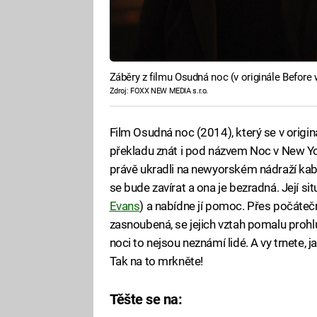
Záběry z filmu Osudná noc (v originále Before
Zdroj: FOXX NEW MEDIA s.r.o.
Film Osudná noc (2014), který se v orig
překladu znát i pod názvem Noc v New Yo
právě ukradli na newyorském nádraží kabel
se bude zavírat a ona je bezradná. Její si
Evans
) a nabídne jí pomoc. Přes počátečn
zasnoubená, se jejich vztah pomalu prohlu
noci to nejsou neznámí lidé. A vy trnete,
Tak na to mrkněte!
Těšte se na: