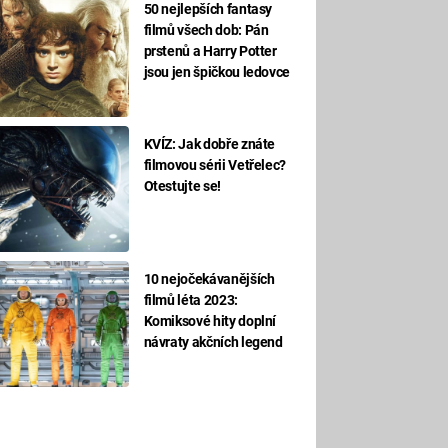
50 nejlepších fantasy
filmů všech dob: Pán
prstenů a Harry Potter
jsou jen špičkou ledovce
KVÍZ: Jak dobře znáte
filmovou sérii Vetřelec?
Otestujte se!
10 nejočekávanějších
filmů léta 2023:
Komiksové hity doplní
návraty akčních legend