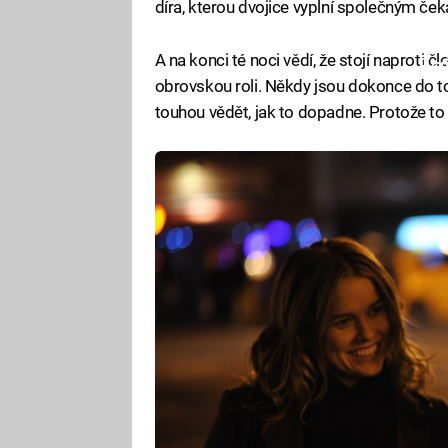
díra, kterou dvojice vyplní společným č
A na konci té noci vědí, že stojí naproti čl
Fa
obrovskou roli. Někdy jsou dokonce do to
touhou vědět, jak to dopadne. Protože to