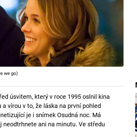
re we go)
ed úsvitem, který v roce 1995 oslnil kina
 a vírou v to, že láska na první pohled
etizující je i snímek Osudná noc. Má
ěj neodtrhnete ani na minutu. Ve středu