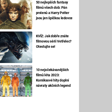
50 nejlepších fantasy
filmů všech dob: Pán
prstenů a Harry Potter
jsou jen špičkou ledovce
KVÍZ: Jak dobře znáte
filmovou sérii Vetřelec?
Otestujte se!
10 nejočekávanějších
filmů léta 2023:
Komiksové hity doplní
návraty akčních legend