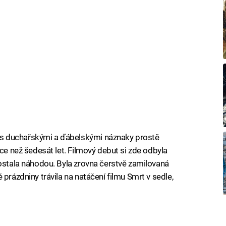
s duchařskými a ďábelskými náznaky prostě
íce než šedesát let. Filmový debut si zde odbyla
dostala náhodou. Byla zrovna čerstvě zamilovaná
 prázdniny trávila na natáčení filmu Smrt v sedle,