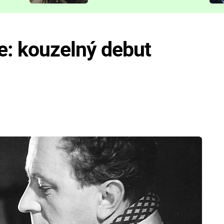
představit
: kouzelný debut