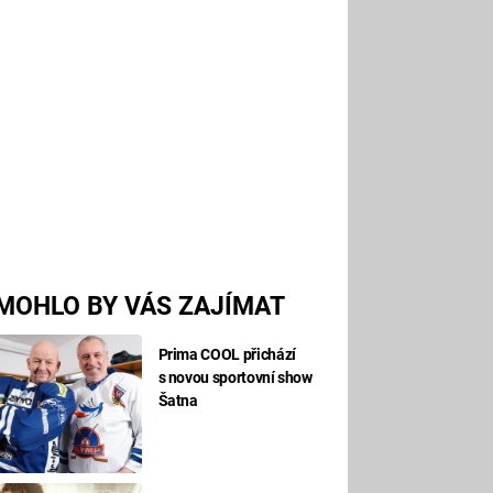
MOHLO BY VÁS ZAJÍMAT
Prima COOL přichází
s novou sportovní show
Šatna