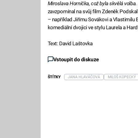
Miroslava Horníčka, což byla skvělá volba. H
zavzpomínal na svůj film Zdeněk Podskals
– například Jiřímu Sovákovi a Vlastimilu B
komediální dvojici ve stylu Laurela a Har
Text: David Laštovka
Vstoupit do diskuze
ŠTÍTKY
JANA HLAVÁČOVÁ
MILOŠ KOPECKÝ