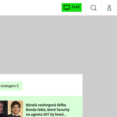
ŽIVĚ
Vyhledávání
Můj p
Prima+
É
CNN Prima NEWS
E
Prima FRESH
ŠÍ
Prima LIVING
E
Prima Ženy
Avengers 5
Prima LAJK
Bývalá castingová šéfka
OOL
Bonda řekla, které favority
Sledujte nás
na agenta 007 by hned