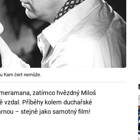
mu Kam čert nemůže.
ameramana, zatímco hvězdný Miloš
ně vzdal. Příběhy kolem duchařské
nou – stejně jako samotný film!