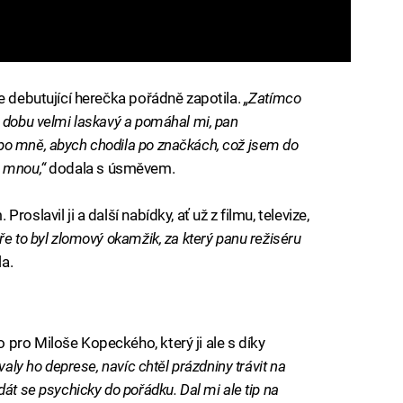
e debutující herečka pořádně zapotila.
„Zatímco
 dobu velmi laskavý a pomáhal mi, pan
po mně, abych chodila po značkách, což jsem do
e mnou,“
dodala s úsměvem.
oslavil ji a další nabídky, ať už z filmu, televize,
ře to byl zlomový okamžik, za který panu režiséru
a.
pro Miloše Kopeckého, který ji ale s díky
valy ho deprese, navíc chtěl prázdniny trávit na
át se psychicky do pořádku. Dal mi ale tip na