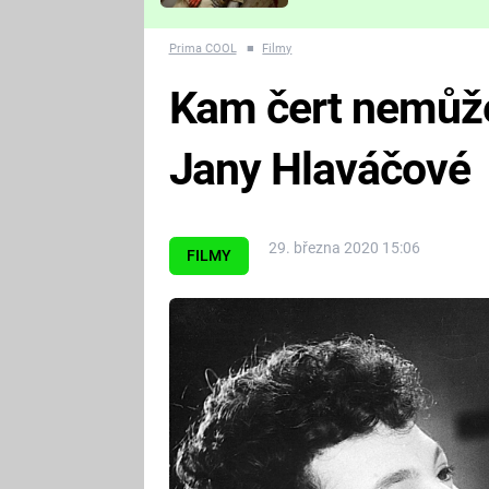
Které děsivé pecky vám
nejvíc zvednou tep?
Prima COOL
■
Filmy
Kam čert nemůže
Jany Hlaváčové
29. března 2020 15:06
FILMY