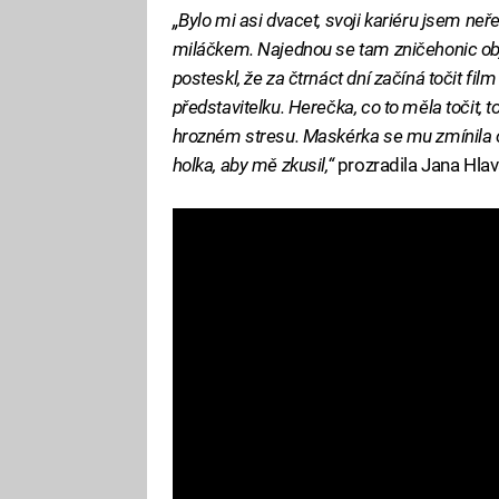
„Bylo mi asi dvacet, svoji kariéru jsem neř
miláčkem. Najednou se tam zničehonic obj
posteskl, že za čtrnáct dní začíná točit f
představitelku. Herečka, co to měla točit, 
hrozném stresu. Maskérka se mu zmínila o 
holka, aby mě zkusil,“
prozradila Jana Hla