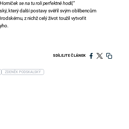
orníček se na tu roli perfektně hodil,“
ký, který další postavy svěřil svým oblíbencům
rodskému, z nichž celý život toužil vytvořit
dyho.
SDÍLEJTE ČLÁNEK
ZDENĚK PODSKALSKÝ