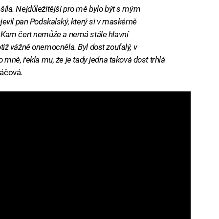
ešila. Nejdůležitější pro mě bylo být s mým
evil pan Podskalský, který si v maskérně
ilm Kam čert nemůže a nemá stále hlavní
totiž vážně onemocněla. Byl dost zoufalý, v
mně, řekla mu, že je tady jedna taková dost trhlá
váčová.