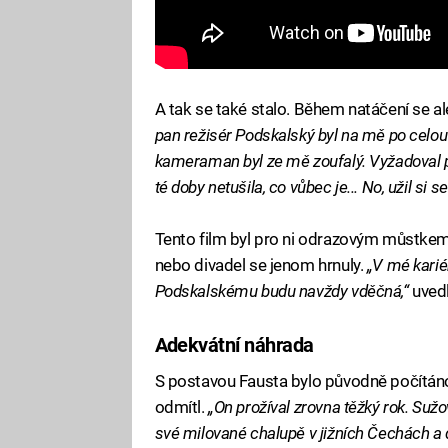
A tak se také stalo. Během natáčení se al
pan režisér Podskalský byl na mě po celou
kameraman byl ze mě zoufalý. Vyžadoval 
té doby netušila, co vůbec je... No, užil si s
Tento film byl pro ni odrazovým můstkem. Pr
nebo divadel se jenom hrnuly.
„V mé karié
Podskalskému budu navždy vděčná,“
uvedl
Adekvátní náhrada
S postavou Fausta bylo původně počítáno 
odmítl.
„On prožíval zrovna těžký rok. Sužo
své milované chalupě v jižních Čechách a d