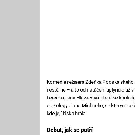
Komedie režiséra Zdeňka Podskalského 
nestárne – a to od natáčení uplynulo už v
herečka Jana Hlaváčová, která se k roli 
do kolegy Jiřího Michného, se kterým celé
kde její láska hrála.
Debut, jak se patří