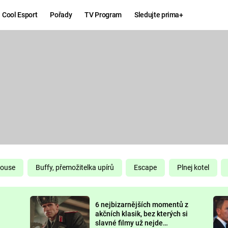
Cool Esport
Pořady
TV Program
Sledujte prima+
Hry
Zábava
MAFIA
ZÁBAVN
GALERI
GTA 6
NEJLEP
KINGDOM
KOMEDI
COME:
DELIVERANCE
CHUCK
House
Buffy, přemožitelka upírů
Escape
Plnej kotel
NORRIS
ESPORT
6 nejbizarnějších momentů z
DEADP
akčních klasik, bez kterých si
slavné filmy už nejde