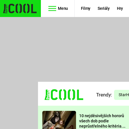
Menu
Filmy
Seriály
Hry
Seriály
Filmy
SIMPSONOVI
STAR WARS
HVĚZDNÁ
AVENGERS
BRÁNA
RYCHLE A
TEORIE
ZBĚSILE 10
Trendy:
VELKÉHO
Star
PREDÁTOR
TŘESKU
10 nejděsivějších hororů
FUTURAMA
všech dob podle
neprůstřelného kritéria.