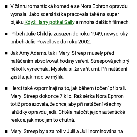
V žánru romantická komedie se Nora Ephron opravdu
vyznala. Jako scenáristka pracovala také na super
bijáku
Když Harry potkal Sally
a mnoha dalších filmech.
Přiběh Julie Child je zasazen do roku 1949, newyorský
příběh Julie Powellové do roku 2002.
Jak Amy Adams, tak i Meryl Streep musely před
natáčením absolvovat hodiny vaření. Streepová jich prý
několik vynechala. Myslela si, že vařit umí. Při natáčení
zjistila, jak moc se mýlila.
Herci také vzpomínají na to, jak během točení přibrali.
Meryl Streep dokonce 7 kilo. Režisérka Nora Ephron
totiž prosazovala, že chce, aby při natáčení všechny
lahůdky opravdu jedli. Chtěla natočit jejich autentické
reakce, jak moc jim to chutná.
Meryl Streep byla za roli v Julii a Julii nominována na