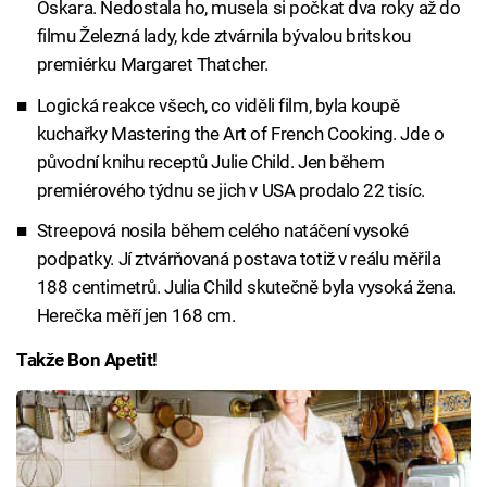
Oskara. Nedostala ho, musela si počkat dva roky až do
filmu Železná lady, kde ztvárnila bývalou britskou
premiérku Margaret Thatcher.
Logická reakce všech, co viděli film, byla koupě
kuchařky Mastering the Art of French Cooking. Jde o
původní knihu receptů Julie Child. Jen během
premiérového týdnu se jich v USA prodalo 22 tisíc.
Streepová nosila během celého natáčení vysoké
podpatky. Jí ztvárňovaná postava totiž v reálu měřila
188 centimetrů. Julia Child skutečně byla vysoká žena.
Herečka měří jen 168 cm.
Takže Bon Apetit!