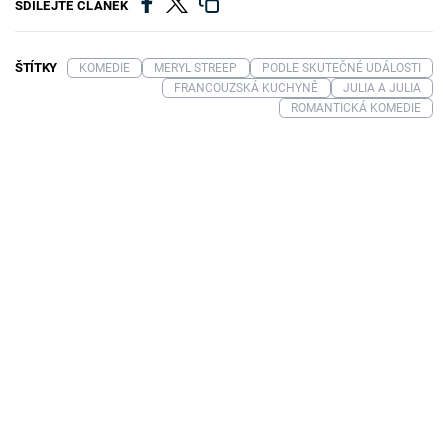
SDÍLEJTE ČLÁNEK
ŠTÍTKY
KOMEDIE
MERYL STREEP
PODLE SKUTEČNÉ UDÁLOSTI
FRANCOUZSKÁ KUCHYNĚ
JULIA A JULIA
ROMANTICKÁ KOMEDIE