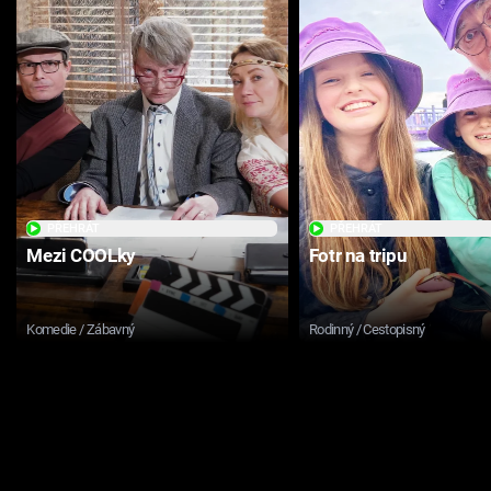
PŘEHRÁT
PŘEHRÁT
Mezi COOLky
Fotr na tripu
Komedie / Zábavný
Rodinný / Cestopisný