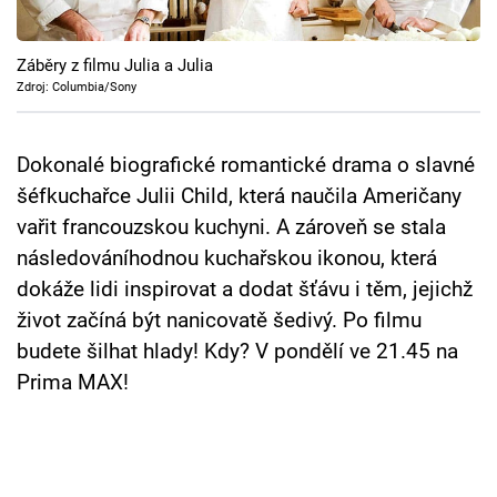
Cool Esport
Záběry z filmu Julia a Julia
Pořady
Zdroj: Columbia/Sony
TV Program
Dokonalé biografické romantické drama o slavné
Sledujte prima+
šéfkuchařce Julii Child, která naučila Američany
vařit francouzskou kuchyni. A zároveň se stala
Přihlášení
následováníhodnou kuchařskou ikonou, která
dokáže lidi inspirovat a dodat šťávu i těm, jejichž
život začíná být nanicovatě šedivý. Po filmu
Sledujte nás
budete šilhat hlady! Kdy? V pondělí ve 21.45 na
Prima MAX!