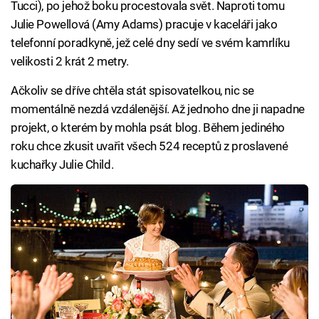
Tucci), po jehož boku procestovala svět. Naproti tomu
Julie Powellová (Amy Adams) pracuje v kaceláři jako
telefonní poradkyně, jež celé dny sedí ve svém kamrlíku
velikosti 2 krát 2 metry.
Ačkoliv se dříve chtěla stát spisovatelkou, nic se
momentálně nezdá vzdálenější. Až jednoho dne ji napadne
projekt, o kterém by mohla psát blog. Během jediného
roku chce zkusit uvařit všech 524 receptů z proslavené
kuchařky Julie Child.