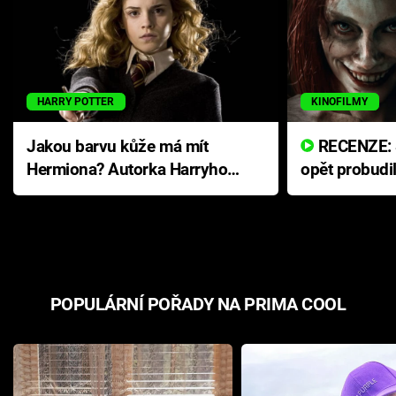
HARRY POTTER
KINOFILMY
Jakou barvu kůže má mít
RECENZE: Smrtelné zlo se
Hermiona? Autorka Harryho
opět probudi
Pottera přišla s ráznou
přichází s n
odpovědí
hororovou n
POPULÁRNÍ POŘADY NA PRIMA COOL