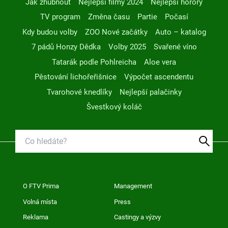
Jak zhubnout
Nejlepší filmy 2024
Nejlepší horory
TV program
Změna času
Partie
Počasí
Kdy budou volby
ZOO Nové začátky
Auto – katalog
7 pádů Honzy Dědka
Volby 2025
Svařené víno
Tatarák podle Pohlreicha
Aloe vera
Pěstování lichořeřišnice
Výpočet ascendentu
Tvarohové knedlíky
Nejlepší palačinky
Švestkový koláč
O FTV Prima
Management
Volná místa
Press
Reklama
Castingy a výzvy