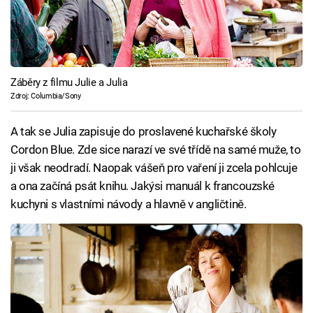
Záběry z filmu Julie a Julia
Zdroj: Columbia/Sony
A tak se Julia zapisuje do proslavené kuchařské školy
Cordon Blue. Zde sice narazí ve své třídě na samé muže, to
ji však neodradí. Naopak vášeň pro vaření ji zcela pohlcuje
a ona začíná psát knihu. Jakýsi manuál k francouzské
kuchyni s vlastními návody a hlavně v angličtině.