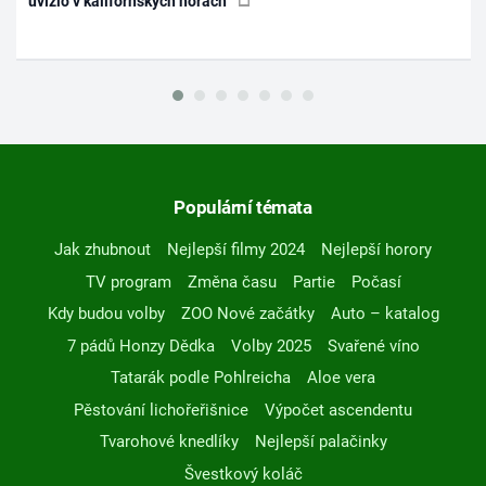
uvízlo v kalifornských horách
Populární témata
Jak zhubnout
Nejlepší filmy 2024
Nejlepší horory
TV program
Změna času
Partie
Počasí
Kdy budou volby
ZOO Nové začátky
Auto – katalog
7 pádů Honzy Dědka
Volby 2025
Svařené víno
Tatarák podle Pohlreicha
Aloe vera
Pěstování lichořeřišnice
Výpočet ascendentu
Tvarohové knedlíky
Nejlepší palačinky
Švestkový koláč