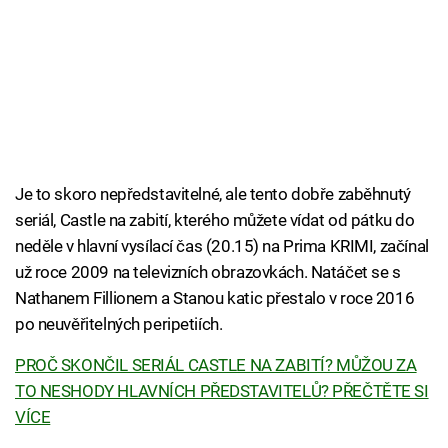
Je to skoro nepředstavitelné, ale tento dobře zaběhnutý
seriál, Castle na zabití, kterého můžete vídat od pátku do
neděle v hlavní vysílací čas (20.15) na Prima KRIMI, začínal
už roce 2009 na televizních obrazovkách. Natáčet se s
Nathanem Fillionem a Stanou katic přestalo v roce 2016
po neuvěřitelných peripetiích.
PROČ SKONČIL SERIÁL CASTLE NA ZABITÍ? MŮŽOU ZA
TO NESHODY HLAVNÍCH PŘEDSTAVITELŮ? PŘEČTĚTE SI
VÍCE