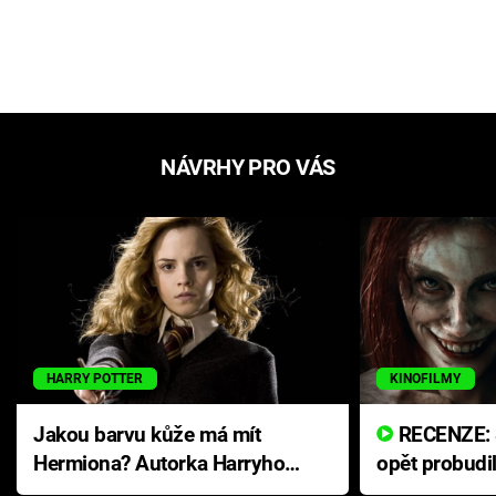
NÁVRHY PRO VÁS
HARRY POTTER
KINOFILMY
Jakou barvu kůže má mít
RECENZE: Smrtelné zlo se
Hermiona? Autorka Harryho
opět probudi
Pottera přišla s ráznou
přichází s n