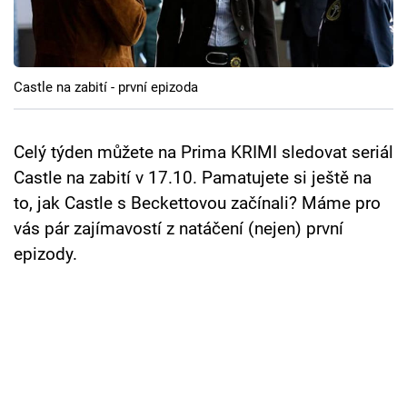
Cool Esport
Pořady
Castle na zabití - první epizoda
TV Program
Sledujte prima+
Celý týden můžete na Prima KRIMI sledovat seriál
Castle na zabití v 17.10. Pamatujete si ještě na
to, jak Castle s Beckettovou začínali? Máme pro
Přihlášení
vás pár zajímavostí z natáčení (nejen) první
epizody.
Sledujte nás