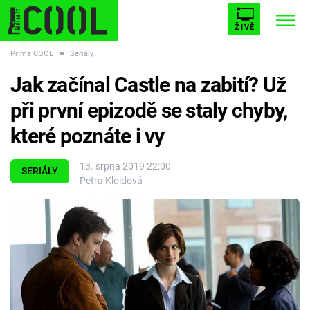
ŽIVĚ
Prima COOL
■
Seriály
STARHOUSE
BUFFY, PŘEMOŽITELKA UPÍRŮ
Trendy:
Jak začínal Castle na zabití? Už
ESCAPE
PLNEJ KOTEL
AVENGERS 5
při první epizodě se staly chyby,
které poznáte i vy
13. srpna 2019 22:00
SERIÁLY
Petra Kloidová
Témata
Filmy
Seriály
Hry