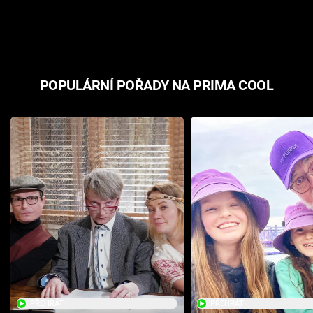
odpovědí
hororovou n
POPULÁRNÍ POŘADY NA PRIMA COOL
PŘEHRÁT
PŘEHRÁT