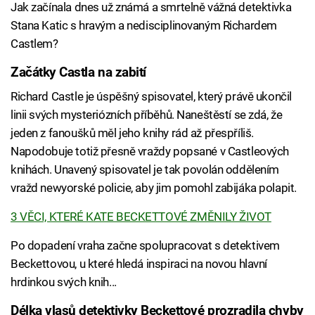
Jak začínala dnes už známá a smrtelně vážná detektivka
Stana Katic s hravým a nedisciplinovaným Richardem
Castlem?
Začátky Castla na zabití
Richard Castle je úspěšný spisovatel, který právě ukončil
linii svých mysteriózních příběhů. Naneštěstí se zdá, že
jeden z fanoušků měl jeho knihy rád až přespříliš.
Napodobuje totiž přesně vraždy popsané v Castleových
knihách. Unavený spisovatel je tak povolán oddělením
vražd newyorské policie, aby jim pomohl zabijáka polapit.
3 VĚCI, KTERÉ KATE BECKETTOVÉ ZMĚNILY ŽIVOT
Po dopadení vraha začne spolupracovat s detektivem
Beckettovou, u které hledá inspiraci na novou hlavní
hrdinkou svých knih...
Délka vlasů detektivky Beckettové prozradila chyby