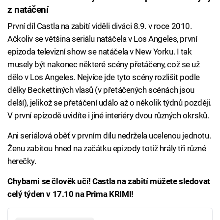
z natáčení
První díl Castla na zabití viděli diváci 8.9. v roce 2010.
Ačkoliv se většina seriálu natáčela v Los Angeles, první
epizoda televizní show se natáčela v New Yorku. I tak
musely být nakonec některé scény přetáčeny, což se už
dělo v Los Angeles. Nejvíce jde tyto scény rozlišit podle
délky Beckettiných vlasů (v přetáčených scénách jsou
delší), jelikož se přetáčení událo až o několik týdnů později.
V první epizodě uvidíte i jiné interiéry dvou různých okrsků.
Ani seriálová oběť v prvním dílu nedržela ucelenou jednotu.
Ženu zabitou hned na začátku epizody totiž hrály tři různé
herečky.
Chybami se člověk učí! Castla na zabití můžete sledovat
celý týden v 17.10 na Prima KRIMI!