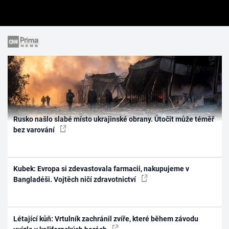
Rusko našlo slabé místo ukrajinské obrany. Útočit může téměř
bez varování
Kubek: Evropa si zdevastovala farmacii, nakupujeme v
Bangladéši. Vojtěch ničí zdravotnictví
Létající kůň: Vrtulník zachránil zvíře, které během závodu