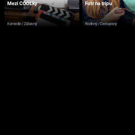
Mezi COOLky
Fotr na tripu
Komedie / Zábavný
Rodinný / Cestopisný