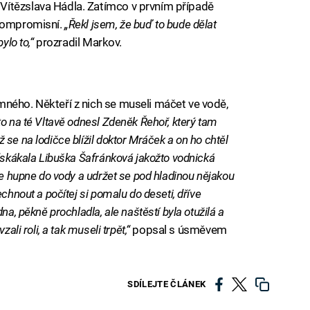
Vítězslava Hádla. Zatímco v prvním případě
ekompromisní.
„Řekl jsem, že buď to bude dělat
ylo to,“
prozradil Markov.
ného. Někteří z nich se museli máčet ve vodě,
to na té Vltavě odnesl Zdeněk Řehoř, který tam
se na lodičce blížil doktor Mráček a on ho chtěl
odskákala Libuška Šafránková jakožto vodnická
že hupne do vody a udržet se pod hladinou nějakou
chnout a počítej si pomalu do deseti, dříve
na, pěkně prochladla, ale naštěstí byla otužilá a
ali roli, a tak museli trpět,“
popsal s úsměvem
SDÍLEJTE ČLÁNEK