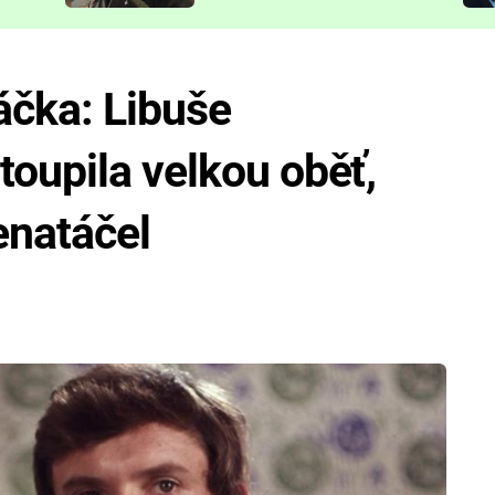
představit
ráčka: Libuše
oupila velkou oběť,
enatáčel