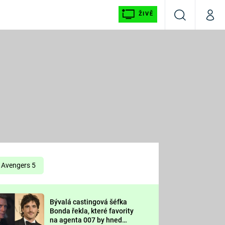
ŽIVĚ
Vyhledávání
Můj p
Prima+
É
CNN Prima NEWS
E
Prima FRESH
ŠÍ
Prima LIVING
E
Prima Ženy
Avengers 5
Prima LAJK
Bývalá castingová šéfka
OOL
Bonda řekla, které favority
Sledujte nás
na agenta 007 by hned