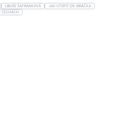
LIBUŠE ŠAFRÁNKOVÁ
JAK UTOPIT DR. MRÁČKA
 V ČECHÁCH