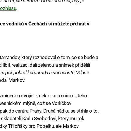
ezi námi, ale nemůžou to nikomu říct, aby je
rozhlasu
.
ec vodníků v Čechách si můžete přehrát v
Barrandov, který rozhodoval o tom, co se bude a
bil, realizaci dali zelenou a snímek přidělili
omu pak přibral kamaráda a scenáristu Miloše
odal Markov.
zmíněnou dvojicí k několika třenicím. Jeho
 vesnickém mlýně, což se Vorlíčkovi
ak do centra Prahy. Druhá hádka se strhla o to,
a skladateli Karlu Svobodovi, který mu rok
ky Tři oříšky pro Popelku, ale Markov