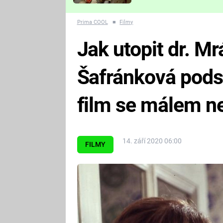
Které děsivé pecky vám
nejvíc zvednou tep?
Prima COOL
■
Filmy
Jak utopit dr. M
Šafránková podst
film se málem n
14. září 2020 06:00
FILMY