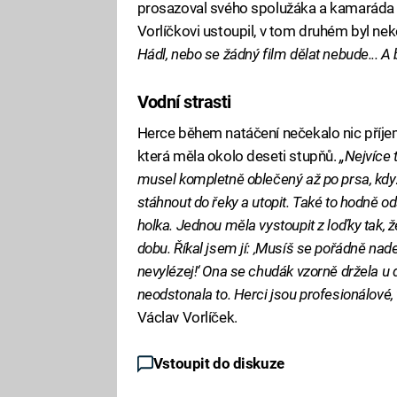
prosazoval svého spolužáka a kamaráda 
Vorlíčkovi ustoupil, v tom druhém byl n
Hádl, nebo se žádný film dělat nebude... A b
Vodní strasti
Herce během natáčení nečekalo nic příjem
která měla okolo deseti stupňů.
„Nejvíce 
musel kompletně oblečený až po prsa, když 
stáhnout do řeky a utopit. Také to hodně 
holka. Jednou měla vystoupit z loďky tak, 
dobu. Říkal jsem jí: ‚Musíš se pořádně nade
nevylézej!‘ Ona se chudák vzorně držela u d
neodstonala to. Herci jsou profesionálové, vz
Václav Vorlíček.
Vstoupit do diskuze