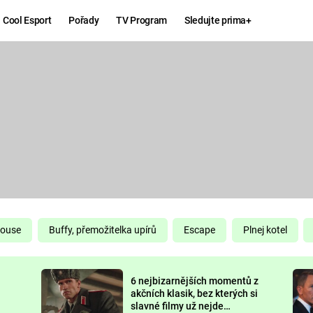
Cool Esport
Pořady
TV Program
Sledujte prima+
Hry
Zábava
MAFIA
ZÁBAVN
GALERI
GTA 6
NEJLEP
KINGDOM
KOMEDI
COME:
DELIVERANCE
CHUCK
House
Buffy, přemožitelka upírů
Escape
Plnej kotel
NORRIS
ESPORT
6 nejbizarnějších momentů z
DEADP
akčních klasik, bez kterých si
slavné filmy už nejde