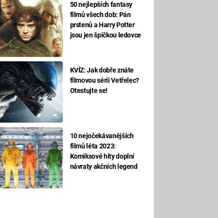
50 nejlepších fantasy
filmů všech dob: Pán
prstenů a Harry Potter
jsou jen špičkou ledovce
KVÍZ: Jak dobře znáte
filmovou sérii Vetřelec?
Otestujte se!
10 nejočekávanějších
filmů léta 2023:
Komiksové hity doplní
návraty akčních legend