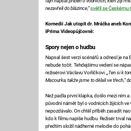
fajn napsat příběh o vodnících, kteří žijí m
nezavřeli do blázince,“
svěřil se Českému 
Komedii Jak utopit dr. Mráčka aneb Kon
iPrima Videopůjčovně:
Spory nejen o hudbu
Napsal šest verzí scénářů a odnesl je na 
nebude točit. Tehdejšímu vedení se nápad lí
režisérovi Václavu Vorlíčkovi.
„Ten si k t
Macourka, takže jsme to dělali ve třech,“
d
Než padla první klapka, došlo mezi ním a 
původní námět byl o vodnících žijících ve
nepozdávalo. On chtěl příběh zasadit naop
kdo k filmu napíše hudbu. Režisér trval n
předtím složil nádherné melodie do pohád