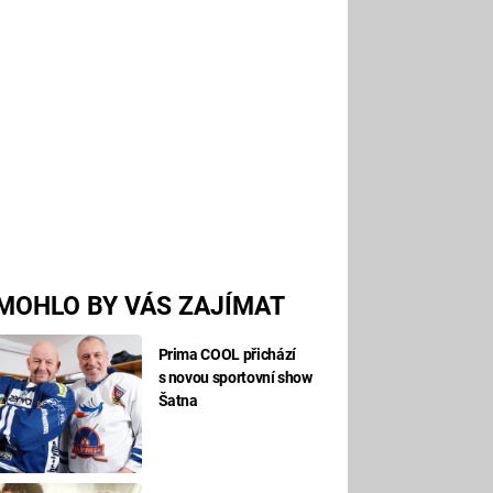
MOHLO BY VÁS ZAJÍMAT
Prima COOL přichází
s novou sportovní show
Šatna