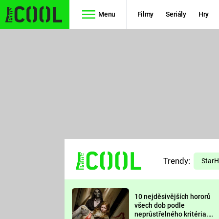
Menu
Filmy
Seriály
Hry
Seriály
Filmy
SIMPSONOVI
STAR WARS
HVĚZDNÁ
AVENGERS
BRÁNA
RYCHLE A
TEORIE
ZBĚSILE 10
Trendy:
VELKÉHO
Star
PREDÁTOR
TŘESKU
10 nejděsivějších hororů
FUTURAMA
všech dob podle
neprůstřelného kritéria.