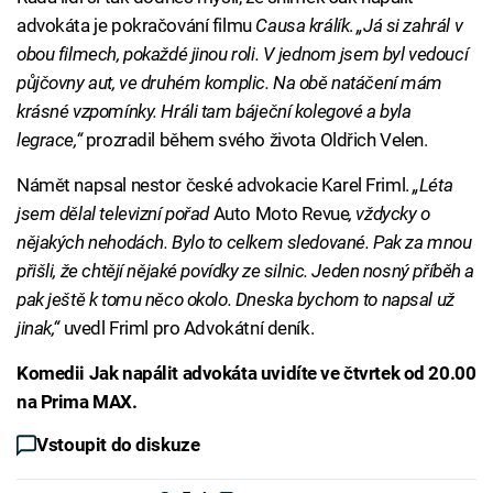
advokáta je pokračování filmu
Causa králík
.
„Já si zahrál v
obou filmech, pokaždé jinou roli. V jednom jsem byl vedoucí
půjčovny aut, ve druhém komplic. Na obě natáčení mám
krásné vzpomínky. Hráli tam báječní kolegové a byla
legrace,“
prozradil během svého života Oldřich Velen.
Námět napsal nestor české advokacie Karel Friml.
„Léta
jsem dělal televizní pořad
Auto Moto Revue
, vždycky o
nějakých nehodách. Bylo to celkem sledované. Pak za mnou
přišli, že chtějí nějaké povídky ze silnic. Jeden nosný příběh a
pak ještě k tomu něco okolo. Dneska bychom to napsal už
jinak,“
uvedl Friml pro Advokátní deník.
Komedii Jak napálit advokáta uvidíte ve čtvrtek od 20.00
na Prima MAX.
Vstoupit do diskuze