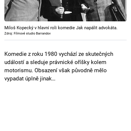
Cool Esport
Pořady
Miloš Kopecký v hlavní roli komedie Jak napálit advokáta.
TV Program
Zdroj: Filmové studio Barrandov
Sledujte prima+
Komedie z roku 1980 vychází ze skutečných
událostí a sleduje právnické oříšky kolem
Přihlášení
motorismu. Obsazení však původně mělo
vypadat úplně jinak…
Sledujte nás