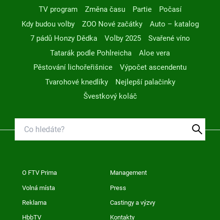
TV program
Změna času
Partie
Počasí
Kdy budou volby
ZOO Nové začátky
Auto – katalog
7 pádů Honzy Dědka
Volby 2025
Svařené víno
Tatarák podle Pohlreicha
Aloe vera
Pěstování lichořeřišnice
Výpočet ascendentu
Tvarohové knedlíky
Nejlepší palačinky
Švestkový koláč
O FTV Prima
Management
Volná místa
Press
Reklama
Castingy a výzvy
HbbTV
Kontakty