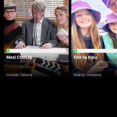
PŘEHRÁT
PŘEHRÁT
Mezi COOLky
Fotr na tripu
Komedie / Zábavný
Rodinný / Cestopisný