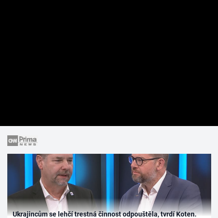
Ukrajincům se lehčí trestná činnost odpouštěla, tvrdí Koten.