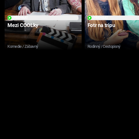
PŘEHRÁT
PŘEHRÁT
Mezi COOLky
Fotr na tripu
Komedie / Zábavný
Rodinný / Cestopisný