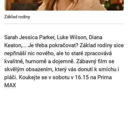
Cool Esport
Základ rodiny
Pořady
TV Program
Sarah Jessica Parker, Luke Wilson, Diana
Keaton,... Je třeba pokračovat? Základ rodiny sice
Sledujte prima+
nepřináší nic nového, ale to staré zpracovává
kvalitně, humorně a dojemně. Zábavný film se
Přihlášení
skvělým obsazením, který vás donutí k smíchu i
pláči. Koukejte se v sobotu v 16.15 na Prima
MAX
Sledujte nás