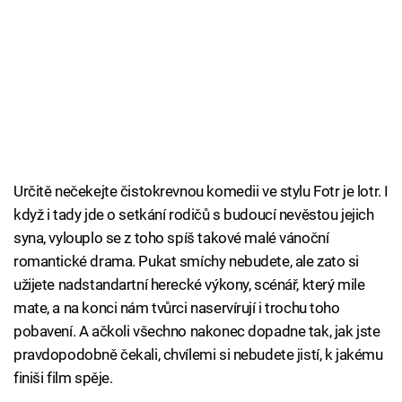
Určitě nečekejte čistokrevnou komedii ve stylu Fotr je lotr. I
když i tady jde o setkání rodičů s budoucí nevěstou jejich
syna, vylouplo se z toho spíš takové malé vánoční
romantické drama. Pukat smíchy nebudete, ale zato si
užijete nadstandartní herecké výkony, scénář, který mile
mate, a na konci nám tvůrci naservírují i trochu toho
pobavení. A ačkoli všechno nakonec dopadne tak, jak jste
pravdopodobně čekali, chvílemi si nebudete jistí, k jakému
finiši film spěje.