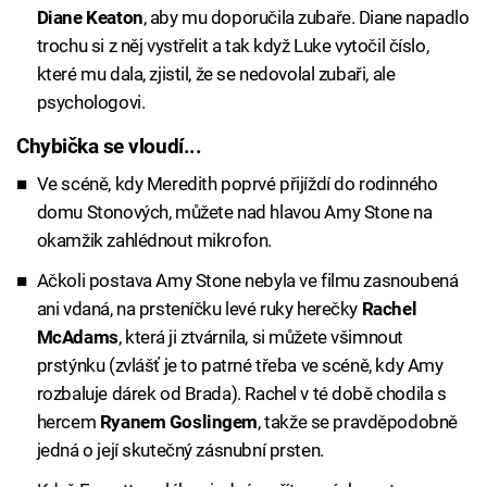
Diane Keaton
, aby mu doporučila zubaře. Diane napadlo
trochu si z něj vystřelit a tak když Luke vytočil číslo,
které mu dala, zjistil, že se nedovolal zubaři, ale
psychologovi.
Chybička se vloudí...
Ve scéně, kdy Meredith poprvé přijíždí do rodinného
domu Stonových, můžete nad hlavou Amy Stone na
okamžik zahlédnout mikrofon.
Ačkoli postava Amy Stone nebyla ve filmu zasnoubená
ani vdaná, na prsteníčku levé ruky herečky
Rachel
McAdams
, která ji ztvárnila, si můžete všimnout
prstýnku (zvlášť je to patrné třeba ve scéně, kdy Amy
rozbaluje dárek od Brada). Rachel v té době chodila s
hercem
Ryanem Goslingem
, takže se pravděpodobně
jedná o její skutečný zásnubní prsten.