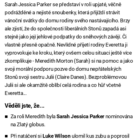
Sarah Jessica Parker se představí v roli upjaté, věčně
podrážděné a nejisté snoubenky, která přijíždí strávit
vánoční svátky do domu rodiny svého nastávajícího. Brzy
ale zjistí, že do společnosti liberálních Stonů zapadá asi
stejně jako její jehlové podpatky do sněhových závějí. Či
vlastně přesně opačně. Nevlídné přijetí rodiny Everetta ji
vyprovokuje ke kroku, který ovšem celou situaci ještě více
zkomplikuje - Meredith Morton (Sarah) si na pomoc a jako
svoji morální podporu pozve do domu nepřátelských
Stonů svoji sestru Julii (Claire Danes). Bezproblémovou
Julii si ale okamžitě oblíbí celá rodina a co hůř včetně
Everetta...
Věděli jste, že...
Za roli Meredith byla
Sarah Jessica Parker
nominována
na Zlatý globus.
Při natáčení si
Luke Wilson
ulomil kus zubu a poprosil