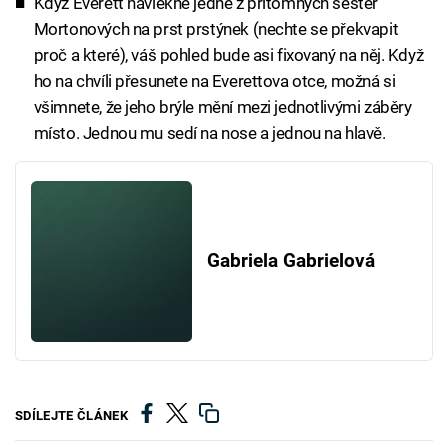
Když Everett navlékne jedné z přítomných sester
Mortonových na prst prstýnek (nechte se překvapit
proč a které), váš pohled bude asi fixovaný na něj. Když
ho na chvíli přesunete na Everettova otce, možná si
všimnete, že jeho brýle mění mezi jednotlivými záběry
místo. Jednou mu sedí na nose a jednou na hlavě.
Gabriela Gabrielová
SDÍLEJTE ČLÁNEK