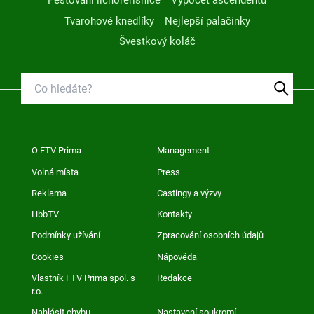
Pěstování lichořeřišnice
Výpočet ascendentu
Tvarohové knedlíky
Nejlepší palačinky
Švestkový koláč
O FTV Prima
Management
Volná místa
Press
Reklama
Castingy a výzvy
HbbTV
Kontakty
Podmínky užívání
Zpracování osobních údajů
Cookies
Nápověda
Vlastník FTV Prima spol. s
Redakce
r.o.
Nahlásit chybu
Nastavení soukromí