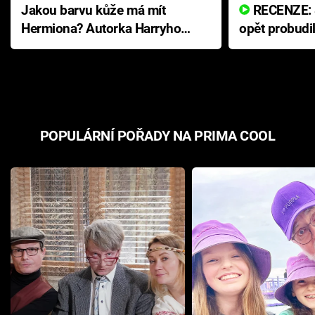
Jakou barvu kůže má mít
RECENZE: Smrtelné zlo se
Hermiona? Autorka Harryho
opět probudi
Pottera přišla s ráznou
přichází s n
odpovědí
hororovou n
POPULÁRNÍ POŘADY NA PRIMA COOL