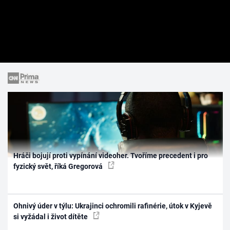
Hráči bojují proti vypínání videoher. Tvoříme precedent i pro
fyzický svět, říká Gregorová
Ohnivý úder v týlu: Ukrajinci ochromili rafinérie, útok v Kyjevě
si vyžádal i život dítěte