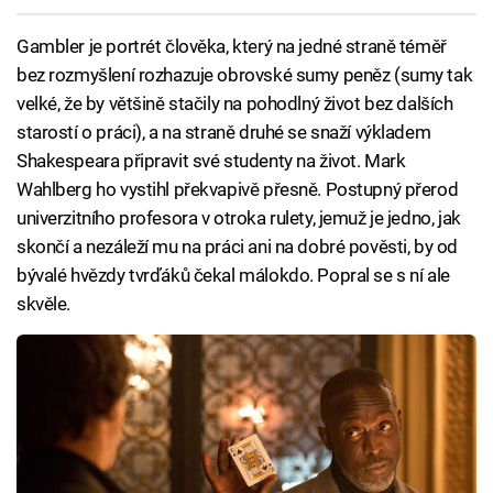
Gambler je portrét člověka, který na jedné straně téměř
bez rozmyšlení rozhazuje obrovské sumy peněz (sumy tak
velké, že by většině stačily na pohodlný život bez dalších
starostí o práci), a na straně druhé se snaží výkladem
Shakespeara připravit své studenty na život. Mark
Wahlberg ho vystihl překvapivě přesně. Postupný přerod
univerzitního profesora v otroka rulety, jemuž je jedno, jak
skončí a nezáleží mu na práci ani na dobré pověsti, by od
bývalé hvězdy tvrďáků čekal málokdo. Popral se s ní ale
skvěle.