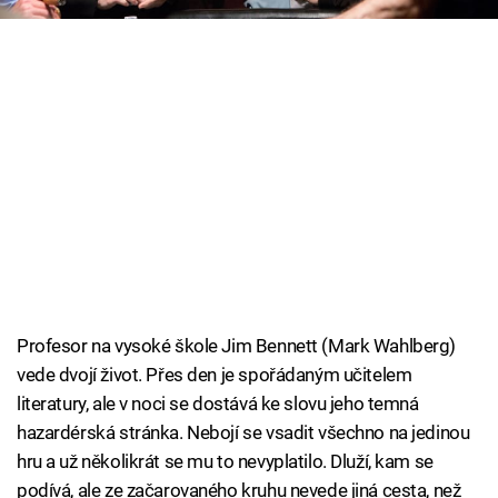
Cool Esport
Pořady
TV Program
Sledujte prima+
Přihlášení
Sledujte nás
Profesor na vysoké škole Jim Bennett (Mark Wahlberg)
vede dvojí život. Přes den je spořádaným učitelem
literatury, ale v noci se dostává ke slovu jeho temná
hazardérská stránka. Nebojí se vsadit všechno na jedinou
hru a už několikrát se mu to nevyplatilo. Dluží, kam se
podívá, ale ze začarovaného kruhu nevede jiná cesta, než