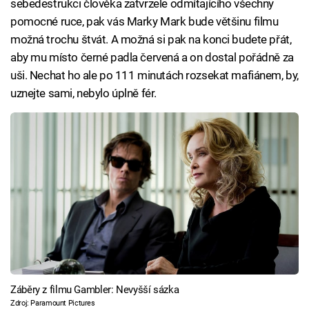
sebedestrukci člověka zatvrzele odmítajícího všechny
pomocné ruce, pak vás Marky Mark bude většinu filmu
možná trochu štvát. A možná si pak na konci budete přát,
aby mu místo černé padla červená a on dostal pořádně za
uši. Nechat ho ale po 111 minutách rozsekat mafiánem, by,
uznejte sami, nebylo úplně fér.
Záběry z filmu Gambler: Nevyšší sázka
Zdroj: Paramount Pictures