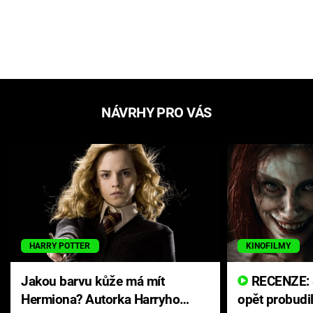
NÁVRHY PRO VÁS
HARRY POTTER
KINOFILMY
Jakou barvu kůže má mít
RECENZE: Smrtelné zlo se
Hermiona? Autorka Harryho
opět probudi