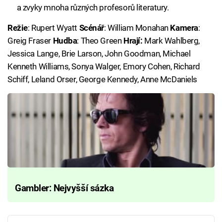
a zvyky mnoha různých profesorů literatury.
Režie
: Rupert Wyatt
Scénář
: William Monahan
Kamera
:
Greig Fraser
Hudba
: Theo Green
Hrají:
Mark Wahlberg,
Jessica Lange, Brie Larson, John Goodman, Michael
Kenneth Williams, Sonya Walger, Emory Cohen, Richard
Schiff, Leland Orser, George Kennedy, Anne McDaniels
Gambler: Nejvyšší sázka