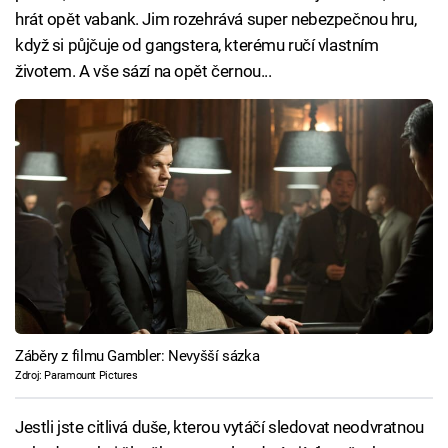
hrát opět vabank. Jim rozehrává super nebezpečnou hru,
když si půjčuje od gangstera, kterému ručí vlastním
životem. A vše sází na opět černou...
Záběry z filmu Gambler: Nevyšší sázka
Zdroj: Paramount Pictures
Jestli jste citlivá duše, kterou vytáčí sledovat neodvratnou