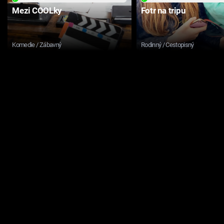
Mezi COOLky
Fotr na tripu
Komedie / Zábavný
Rodinný / Cestopisný