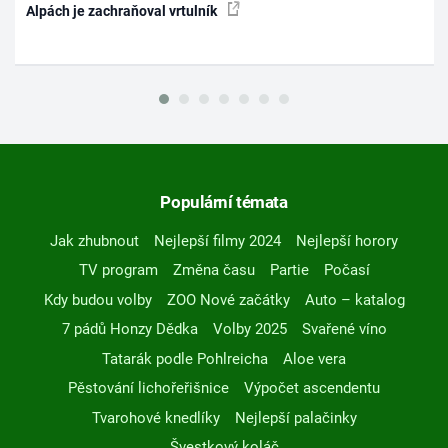
Alpách je zachraňoval vrtulník
Populární témata
Jak zhubnout
Nejlepší filmy 2024
Nejlepší horory
TV program
Změna času
Partie
Počasí
Kdy budou volby
ZOO Nové začátky
Auto – katalog
7 pádů Honzy Dědka
Volby 2025
Svařené víno
Tatarák podle Pohlreicha
Aloe vera
Pěstování lichořeřišnice
Výpočet ascendentu
Tvarohové knedlíky
Nejlepší palačinky
Švestkový koláč