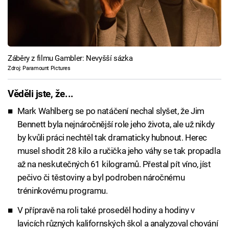
Záběry z filmu Gambler: Nevyšší sázka
Zdroj: Paramount Pictures
Věděli jste, že...
Mark Wahlberg se po natáčení nechal slyšet, že Jim
Bennett byla nejnáročnější role jeho života, ale už nikdy
by kvůli práci nechtěl tak dramaticky hubnout. Herec
musel shodit 28 kilo a ručička jeho váhy se tak propadla
až na neskutečných 61 kilogramů. Přestal pít víno, jíst
pečivo či těstoviny a byl podroben náročnému
tréninkovému programu.
V přípravě na roli také proseděl hodiny a hodiny v
lavicích různých kalifornských škol a analyzoval chování