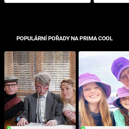
Pottera přišla s ráznou
přichází s n
odpovědí
hororovou n
POPULÁRNÍ POŘADY NA PRIMA COOL
PŘEHRÁT
PŘEHRÁT