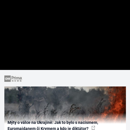
Mýty o válce na Ukrajině: Jak to bylo s nacismem,
Euromajdanem či Krymem a kdo je diktátor?