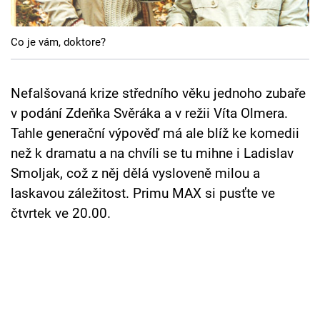
Cool Esport
Co je vám, doktore?
Pořady
TV Program
Nefalšovaná krize středního věku jednoho zubaře
v podání Zdeňka Svěráka a v režii Víta Olmera.
Sledujte prima+
Tahle generační výpověď má ale blíž ke komedii
než k dramatu a na chvíli se tu mihne i Ladislav
Přihlášení
Smoljak, což z něj dělá vysloveně milou a
laskavou záležitost. Primu MAX si pusťte ve
čtvrtek ve 20.00.
Sledujte nás