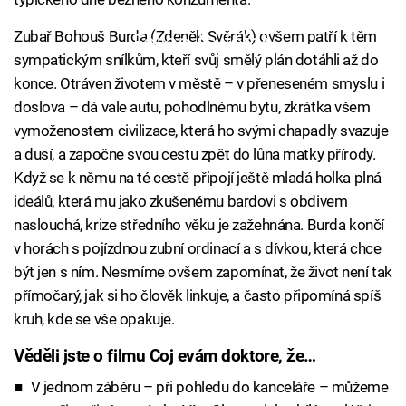
Zubař Bohouš Burda (Zdeněk Svěrák) ovšem patří k těm
Failed to fetch
sympatickým snílkům, kteří svůj smělý plán dotáhli až do
konce. Otráven životem v městě – v přeneseném smyslu i
doslova – dá vale autu, pohodlnému bytu, zkrátka všem
vymoženostem civilizace, která ho svými chapadly svazuje
a dusí, a započne svou cestu zpět do lůna matky přírody.
Když se k němu na té cestě připojí ještě mladá holka plná
ideálů, která mu jako zkušenému bardovi s obdivem
naslouchá, krize středního věku je zažehnána. Burda končí
v horách s pojízdnou zubní ordinací a s dívkou, která chce
být jen s ním. Nesmíme ovšem zapomínat, že život není tak
přímočarý, jak si ho člověk linkuje, a často připomíná spíš
kruh, kde se vše opakuje.
Věděli jste o filmu Coj evám doktore, že…
V jednom záběru – při pohledu do kanceláře – můžeme