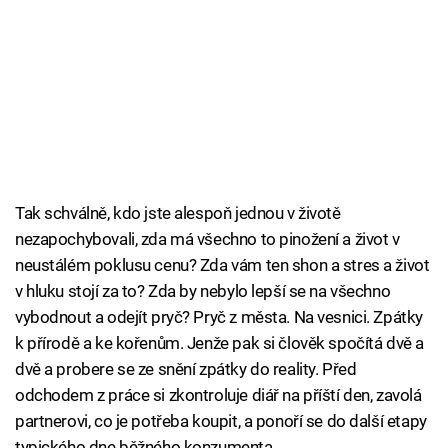
Tak schválně, kdo jste alespoň jednou v životě
nezapochybovali, zda má všechno to pinožení a život v
neustálém poklusu cenu? Zda vám ten shon a stres a život
v hluku stojí za to? Zda by nebylo lepší se na všechno
vybodnout a odejít pryč? Pryč z města. Na vesnici. Zpátky
k přírodě a ke kořenům. Jenže pak si člověk spočítá dvě a
dvě a probere se ze snění zpátky do reality. Před
odchodem z práce si zkontroluje diář na příští den, zavolá
partnerovi, co je potřeba koupit, a ponoří se do další etapy
typického dne běžného konzumenta.