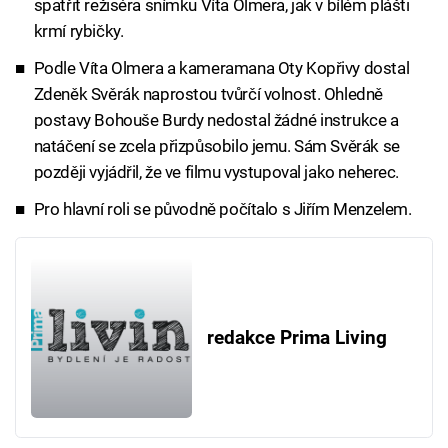
spatřit režiséra snímku Víta Olmera, jak v bílém plášti
krmí rybičky.
Podle Víta Olmera a kameramana Oty Kopřivy dostal
Zdeněk Svěrák naprostou tvůrčí volnost. Ohledně
postavy Bohouše Burdy nedostal žádné instrukce a
natáčení se zcela přizpůsobilo jemu. Sám Svěrák se
později vyjádřil, že ve filmu vystupoval jako neherec.
Pro hlavní roli se původně počítalo s Jiřím Menzelem.
redakce Prima Living