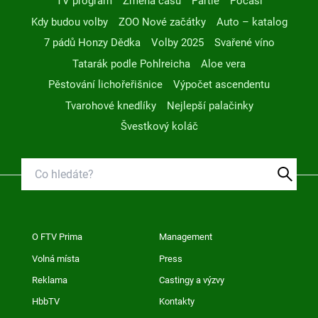
TV program
Změna času
Partie
Počasí
Kdy budou volby
ZOO Nové začátky
Auto – katalog
7 pádů Honzy Dědka
Volby 2025
Svařené víno
Tatarák podle Pohlreicha
Aloe vera
Pěstování lichořeřišnice
Výpočet ascendentu
Tvarohové knedlíky
Nejlepší palačinky
Švestkový koláč
O FTV Prima
Management
Volná místa
Press
Reklama
Castingy a výzvy
HbbTV
Kontakty