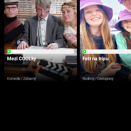
PŘEHRÁT
PŘEHRÁT
Mezi COOLky
Fotr na tripu
Komedie / Zábavný
Rodinný / Cestopisný