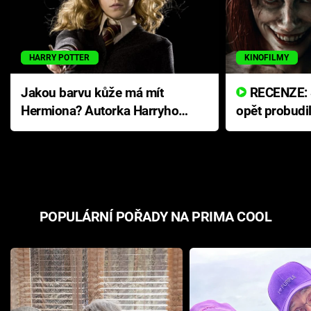
HARRY POTTER
KINOFILMY
Jakou barvu kůže má mít
RECENZE: Smrtelné zlo se
Hermiona? Autorka Harryho
opět probudi
Pottera přišla s ráznou
přichází s n
odpovědí
hororovou n
POPULÁRNÍ POŘADY NA PRIMA COOL