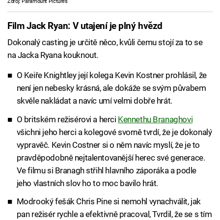
Zdroj: Paramount Pictures
Film Jack Ryan: V utajení je plný hvězd
Dokonalý casting je určitě něco, kvůli čemu stojí za to se
na Jacka Ryana kouknout.
O Keiře Knightley její kolega Kevin Kostner prohlásil, že
není jen nebesky krásná, ale dokáže se svým půvabem
skvěle nakládat a navíc umí velmi dobře hrát.
O britském režisérovi a herci
Kennethu Branaghovi
všichni jeho herci a kolegové svorně tvrdí, že je dokonalý
vypravěč. Kevin Costner si o něm navíc myslí, že je to
pravděpodobně nejtalentovanější herec své generace.
Ve filmu si Branagh střihl hlavního záporáka a podle
jeho vlastních slov ho to moc bavilo hrát.
Modrooký fešák Chris Pine si nemohl vynachválit, jak
pan režisér rychle a efektivně pracoval, Tvrdil, že se s tím