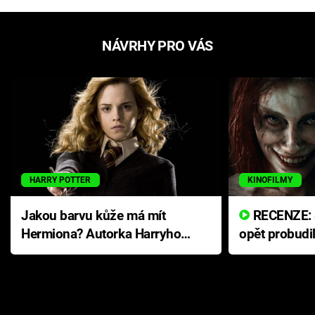
NÁVRHY PRO VÁS
HARRY POTTER
KINOFILMY
Jakou barvu kůže má mít
RECENZE: Smrtelné zlo se
Hermiona? Autorka Harryho
opět probudi
Pottera přišla s ráznou
přichází s n
odpovědí
hororovou n