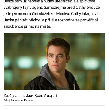
Jenže tam už neodlétá nudný úředníček, ale špičkově
vyzbrojený tajný agent. Samozřejmě před Cathy tvrdí, že
jede jen na normální služebku. Moskva Cathy láká, navíc
Jacka párkrát přichytila při lži a rozhodne se prověřit si
snoubence přímo na místě.
Záběry z filmu Jack Ryan: V utajení
Zdroj: Paramount Pictures