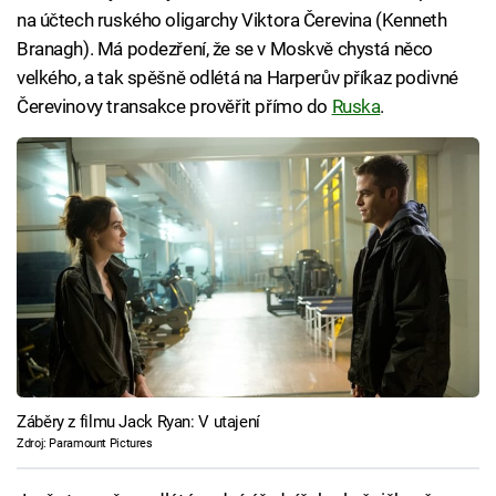
na účtech ruského oligarchy Viktora Čerevina (Kenneth
Branagh). Má podezření, že se v Moskvě chystá něco
velkého, a tak spěšně odlétá na Harperův příkaz podivné
Čerevinovy transakce prověřit přímo do
Ruska
.
Záběry z filmu Jack Ryan: V utajení
Zdroj: Paramount Pictures