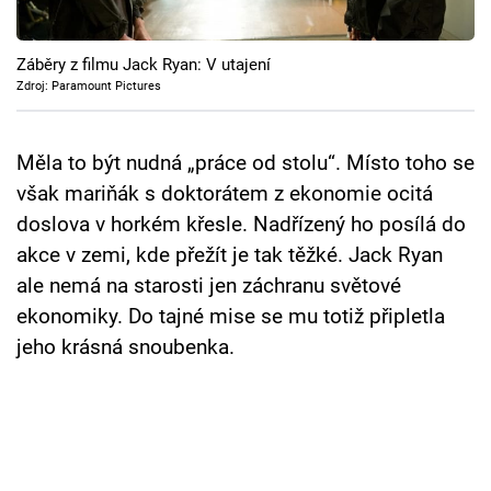
Cool Esport
Záběry z filmu Jack Ryan: V utajení
Pořady
Zdroj: Paramount Pictures
TV Program
Měla to být nudná „práce od stolu“. Místo toho se
Sledujte prima+
však mariňák s doktorátem z ekonomie ocitá
doslova v horkém křesle. Nadřízený ho posílá do
Přihlášení
akce v zemi, kde přežít je tak těžké. Jack Ryan
ale nemá na starosti jen záchranu světové
ekonomiky. Do tajné mise se mu totiž připletla
Sledujte nás
jeho krásná snoubenka.