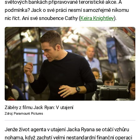
světových bankách připravované teroristické akce. A
podmínka? Jack o své práci nesmí samozřejmě nikomu
nic říct. Ani své snoubence Cathy (
Keira Knightley
).
Záběry z filmu Jack Ryan: V utajení
Zdroj: Paramount Pictures
Jenže život agenta v utajení Jacka Ryana se otáčí vzhůru
nohama, když zachytí velmi nestandardní finanční operaci