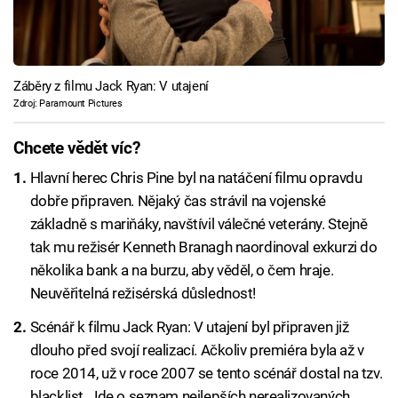
Záběry z filmu Jack Ryan: V utajení
Zdroj: Paramount Pictures
Chcete vědět víc?
Hlavní herec Chris Pine byl na natáčení filmu opravdu
dobře připraven. Nějaký čas strávil na vojenské
základně s mariňáky, navštívil válečné veterány. Stejně
tak mu režisér Kenneth Branagh naordinoval exkurzi do
několika bank a na burzu, aby věděl, o čem hraje.
Neuvěřitelná režisérská důslednost!
Scénář k filmu Jack Ryan: V utajení byl připraven již
dlouho před svojí realizací. Ačkoliv premiéra byla až v
roce 2014, už v roce 2007 se tento scénář dostal na tzv.
blacklist. Jde o seznam nejlepších nerealizovaných