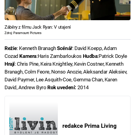
Záběry z filmu Jack Ryan: V utajení
Zdroj: Paramount Pictures
Režie
: Kenneth Branagh
Scénář
: David Koepp, Adam
Cozad
Kamera
:Haris Zambarloukos
Hudba
:Patrick Doyle
Hrají
: Chris Pine, Keira Knightley, Kevin Costner, Kenneth
Branagh, Colm Feore, Nonso Anozie, Aleksandar Aleksiev,
David Paymer, Lee Asquith-Coe, Gemma Chan, Karen
David, Andrew Byro
Rok uvedení:
2014
redakce Prima Living