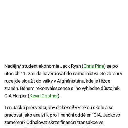
Nadějný student ekonomie Jack Ryan (
Chris Pine
) se po
útocích 11. září dá naverbovat do námořnictva. Se zbraní v
ruce jde sloužit do války v Afghánistánu, kde je těžce
zraněn. Během rekonvalescence si ho vyhlédne důstojník
CIA Harper (
Kevin Costner
).
Ten Jacka přesvědčí, aby dokončil vysokou školu a šel
Failed to fetch
pracovat jako analytik pro finanční oddělení CIA. Jackovo
zaměření? Odhalovat skrze finanční transakce ve