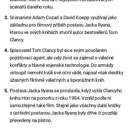
scénářů daného roku.
Scenáristé Adam Cozad a David Koepp využívají jako
základnu pro filmový příběh postavu Jacka Ryana,
kterou ve svých knihách stvořil autor bestsellerů Tom
Clancy.
Spisovatel Tom Clancy byl sice svým povoláním
pojišťovací agent, ale celý život se zajímal o válečné
konflikty a hlavně vojenské technologie. Do armády
vstoupit nemohl kvůli své oční vadě, napsal však desítky
úžasných fiktivně válečných a špionážních knih.
Postava Jacka Ryana se proslavila, když vyšla Clancyho
kniha Hon na ponorku z roku 1984. Vznikl podle ní
samozřejmě také film. Stejně jako všechny další knížky
s ústřední postavou Jacka Ryana byly dříve či později
převedeny na plátno.