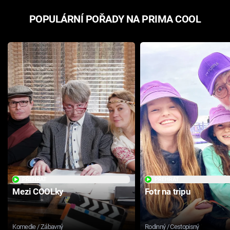
POPULÁRNÍ POŘADY NA PRIMA COOL
PŘEHRÁT
PŘEHRÁT
Mezi COOLky
Fotr na tripu
Komedie / Zábavný
Rodinný / Cestopisný