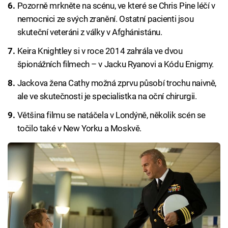
Pozorně mrkněte na scénu, ve které se Chris Pine léčí v
nemocnici ze svých zranění. Ostatní pacienti jsou
skuteční veteráni z války v Afghánistánu.
Keira Knightley si v roce 2014 zahrála ve dvou
špionážních filmech – v Jacku Ryanovi a Kódu Enigmy.
Jackova žena Cathy možná zprvu působí trochu naivně,
ale ve skutečnosti je specialistka na oční chirurgii.
Většina filmu se natáčela v Londýně, několik scén se
točilo také v New Yorku a Moskvě.