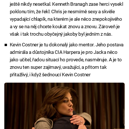
ještě nikdy nesetkal. Kenneth Branagh zase herci vysekl
poklonu tím, že řekl: Chris je nesmírně sexy a skvěle
vypadající chlapík, na kterém je ale něco znepokojivého
a vy se na něj chcete koukat znovu a znovu. Zároveň je
však i tak trochu obyčejný jakoby byl jedním z nás.
Kevin Costner je tu dokonalý jako mentor. Jeho postava
admirála a důstojníka CIA Harpera je pro Jacka něco
jako učitel, řadou situací ho provede, nasměruje. A je to
znovu ten super zajímavý, uvažující, a přitom tak
přitažlivý, i když šednoucí Kevin Costner