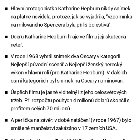
Hlavní protagonistka Katharine Hepburn nikdy snímek
na plátně neviděla, protože, jak se vyjádřila, “vzpomínka
na milovaného Spencera byla příliš bolestivá”.
Dceru Katharine Hepburn hraje ve filmu její skutečná
neteř.
V roce 1968 vyhrál snímek dva Oscary v kategorii
Nejlepší původní scénář a Nejlepší ženský herecký
výkon v hlavní roli (pro Katharine Hepburn). V dalších
osmi kategoriích byl snímek na Oscary nominován.
Úspěch filmu je jasně viditelný i z jeho celosvětových
tržeb. Při rozpočtu pouhých 4 milionů dolarů skončil s
profitem celých 70 milionů.
A perlička na závěr: v době natáčení (v roce 1967) bylo
smíšené manželství zakázáno v 17 zemích USA.