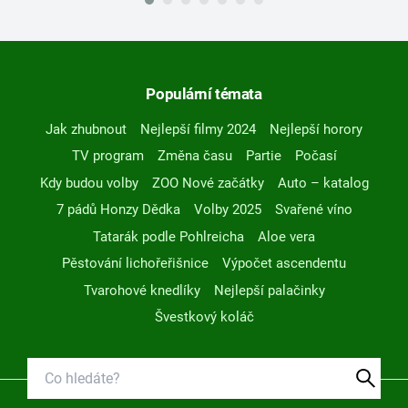
Populární témata
Jak zhubnout
Nejlepší filmy 2024
Nejlepší horory
TV program
Změna času
Partie
Počasí
Kdy budou volby
ZOO Nové začátky
Auto – katalog
7 pádů Honzy Dědka
Volby 2025
Svařené víno
Tatarák podle Pohlreicha
Aloe vera
Pěstování lichořeřišnice
Výpočet ascendentu
Tvarohové knedlíky
Nejlepší palačinky
Švestkový koláč