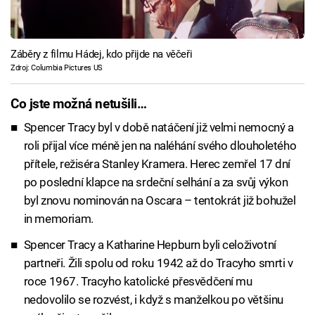
Záběry z filmu Hádej, kdo přijde na věčeři
Zdroj: Columbia Pictures US
Co jste možná netušili…
Spencer Tracy byl v době natáčení již velmi nemocný a
roli přijal více méně jen na naléhání svého dlouholetého
přítele, režiséra Stanley Kramera. Herec zemřel 17 dní
po poslední klapce na srdeční selhání a za svůj výkon
byl znovu nominován na Oscara – tentokrát již bohužel
in memoriam.
Spencer Tracy a Katharine Hepburn byli celoživotní
partneři. Žili spolu od roku 1942 až do Tracyho smrti v
roce 1967. Tracyho katolické přesvědčení mu
nedovolilo se rozvést, i když s manželkou po většinu