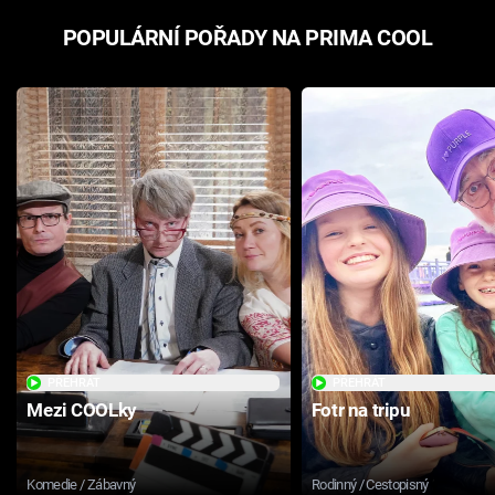
POPULÁRNÍ POŘADY NA PRIMA COOL
PŘEHRÁT
PŘEHRÁT
Mezi COOLky
Fotr na tripu
Komedie / Zábavný
Rodinný / Cestopisný