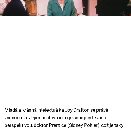
V pátek od 20.00 na Primě MAX!
Cool Esport
Pořady
TV Program
Sledujte prima+
Přihlášení
Sledujte nás
Mladá a krásná intelektuálka Joy Drafton se právě
zasnoubila. Jejím nastávajícím je schopný lékař s
perspektivou, doktor Prentice (Sidney Poitier), což je taky