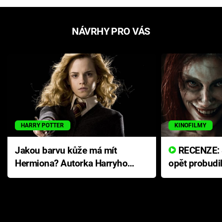
NÁVRHY PRO VÁS
HARRY POTTER
KINOFILMY
Jakou barvu kůže má mít
RECENZE: Smrtelné zlo se
Hermiona? Autorka Harryho
opět probudi
Pottera přišla s ráznou
přichází s n
odpovědí
hororovou n