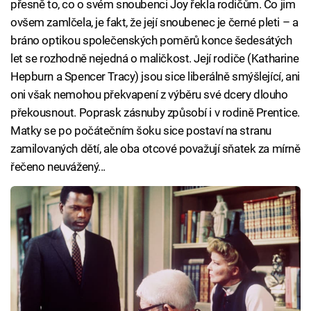
přesně to, co o svém snoubenci Joy řekla rodičům. Co jim
ovšem zamlčela, je fakt, že její snoubenec je černé pleti – a
bráno optikou společenských poměrů konce šedesátých
let se rozhodně nejedná o maličkost. Její rodiče (Katharine
Hepburn a Spencer Tracy) jsou sice liberálně smýšlející, ani
oni však nemohou překvapení z výběru své dcery dlouho
překousnout. Poprask zásnuby způsobí i v rodině Prentice.
Matky se po počátečním šoku sice postaví na stranu
zamilovaných dětí, ale oba otcové považují sňatek za mírně
řečeno neuvážený...