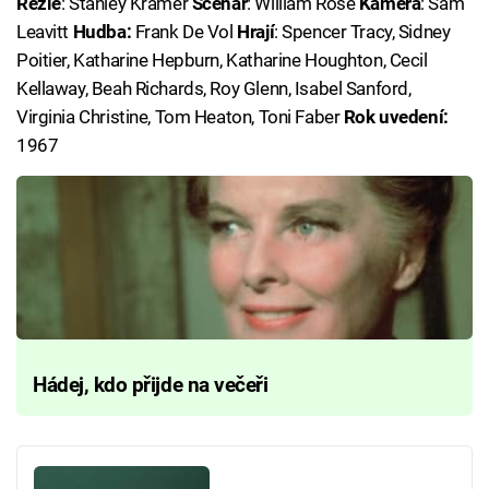
Režie
: Stanley Kramer
Scénář
: William Rose
Kamera
: Sam
Leavitt
Hudba:
Frank De Vol
Hrají
: Spencer Tracy, Sidney
Poitier, Katharine Hepburn, Katharine Houghton, Cecil
Kellaway, Beah Richards, Roy Glenn, Isabel Sanford,
Virginia Christine, Tom Heaton, Toni Faber
Rok uvedení:
1967
Hádej, kdo přijde na večeři