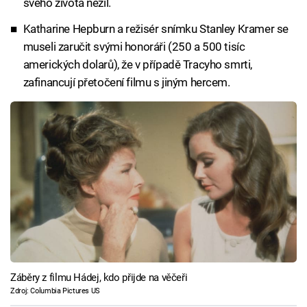
svého života nežil.
Katharine Hepburn a režisér snímku Stanley Kramer se
museli zaručit svými honoráři (250 a 500 tisíc
amerických dolarů), že v případě Tracyho smrti,
zafinancují přetočení filmu s jiným hercem.
Záběry z filmu Hádej, kdo přijde na věčeři
Zdroj: Columbia Pictures US