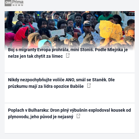
Boj s migranty Evropa prohrála, míní Stoniš. Podle Mlejnka je
nelze jen tak chytit za límec
Nikdy nezpochybňujte voliče ANO, smál se Staněk. Dle
průzkumu mají za lídra opozice Babiše
Poplach v Bulharsku: Dron plný výbušnin explodoval kousek od
plynovodu, jeho původ je nejasný