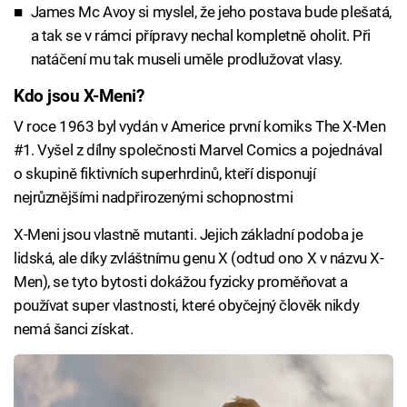
James Mc Avoy si myslel, že jeho postava bude plešatá,
a tak se v rámci přípravy nechal kompletně oholit. Při
natáčení mu tak museli uměle prodlužovat vlasy.
Kdo jsou X-Meni?
V roce 1963 byl vydán v Americe první komiks The X-Men
#1. Vyšel z dílny společnosti Marvel Comics a pojednával
o skupině fiktivních superhrdinů, kteří disponují
nejrůznějšími nadpřirozenými schopnostmi
X-Meni jsou vlastně mutanti. Jejich základní podoba je
lidská, ale díky zvláštnímu genu X (odtud ono X v názvu X-
Men), se tyto bytosti dokážou fyzicky proměňovat a
používat super vlastnosti, které obyčejný člověk nikdy
nemá šanci získat.