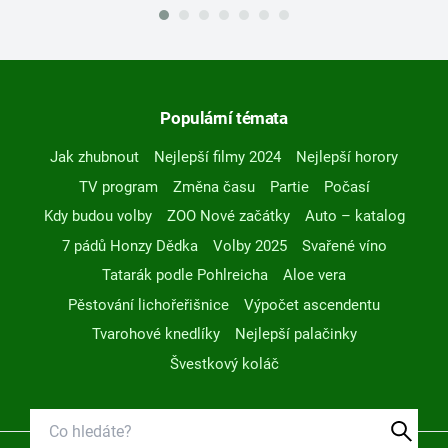
Populární témata
Jak zhubnout
Nejlepší filmy 2024
Nejlepší horory
TV program
Změna času
Partie
Počasí
Kdy budou volby
ZOO Nové začátky
Auto – katalog
7 pádů Honzy Dědka
Volby 2025
Svařené víno
Tatarák podle Pohlreicha
Aloe vera
Pěstování lichořeřišnice
Výpočet ascendentu
Tvarohové knedlíky
Nejlepší palačinky
Švestkový koláč