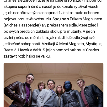
Charles ale zároveň ví, že je na čase shromáždit na pomoc
skupinu superhrdinů a naučit je dokonale využívat všech
jejich nadpřirozených schopností. Jen tak bude schopen
bojovat proti světovému zlu. Spojí se s Erikem Magnusem
(Michael Fassbender) a v překrásném sídle, které zdědil
po svých předcích, zakládá školu pro mutanty. A jejich
civilní jména se mění s tím, jak mladí lidé odkrývají své
jedinečné schopnosti. Vznikají X-Meni Magneto, Mystique,
Beast či Havok a další. S jejich pomocí pak musí Charles
zastavit rozbíhající se válku.