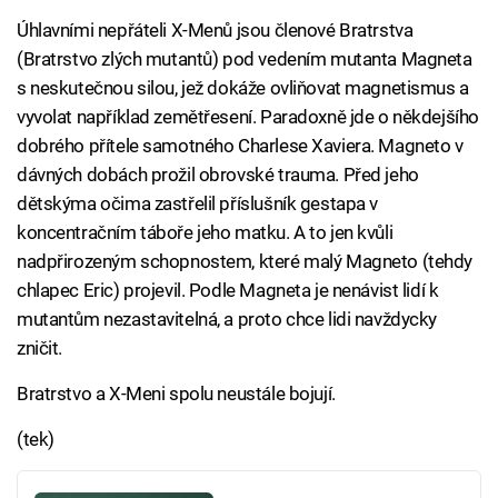
Úhlavními nepřáteli X-Menů jsou členové Bratrstva
(Bratrstvo zlých mutantů) pod vedením mutanta Magneta
s neskutečnou silou, jež dokáže ovliňovat magnetismus a
vyvolat například zemětřesení. Paradoxně jde o někdejšího
dobrého přítele samotného Charlese Xaviera. Magneto v
dávných dobách prožil obrovské trauma. Před jeho
dětskýma očima zastřelil příslušník gestapa v
koncentračním táboře jeho matku. A to jen kvůli
nadpřirozeným schopnostem, které malý Magneto (tehdy
chlapec Eric) projevil. Podle Magneta je nenávist lidí k
mutantům nezastavitelná, a proto chce lidi navždycky
zničit.
Bratrstvo a X-Meni spolu neustále bojují.
(tek)