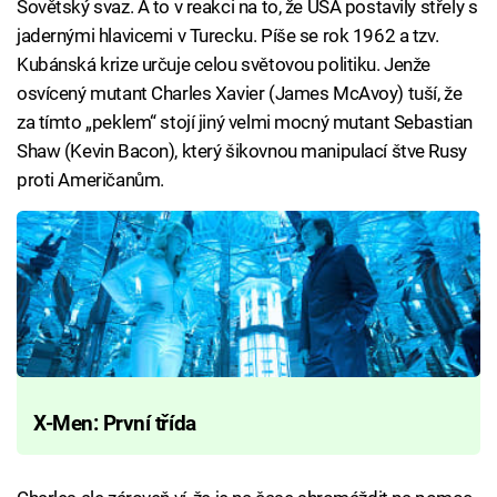
Sovětský svaz. A to v reakci na to, že USA postavily střely s
jadernými hlavicemi v Turecku. Píše se rok 1962 a tzv.
Kubánská krize určuje celou světovou politiku. Jenže
osvícený mutant Charles Xavier (James McAvoy) tuší, že
za tímto „peklem“ stojí jiný velmi mocný mutant Sebastian
Shaw (Kevin Bacon), který šikovnou manipulací štve Rusy
proti Američanům.
X-Men: První třída