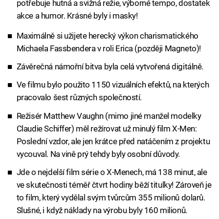
potřebuje hutná a svižná režie, výborné tempo, dostatek
akce a humor. Krásné byly i masky!
Maximálně si užijete herecký výkon charismatického
Michaela Fassbendera v roli Erica (později Magneto)!
Závěrečná námořní bitva byla celá vytvořená digitálně.
Ve filmu bylo použito 1150 vizuálních efektů, na kterých
pracovalo šest různých společností.
Režisér Matthew Vaughn (mimo jiné manžel modelky
Claudie Schiffer) měl režírovat už minulý film X-Men:
Poslední vzdor, ale jen krátce před natáčením z projektu
vycouval. Na vině prý tehdy byly osobní důvody.
Jde o nejdelší film série o X-Menech, má 138 minut, ale
ve skutečnosti téměř čtvrt hodiny běží titulky! Zároveň je
to film, který vydělal svým tvůrcům 355 milionů dolarů.
Slušné, i když náklady na výrobu byly 160 milionů.