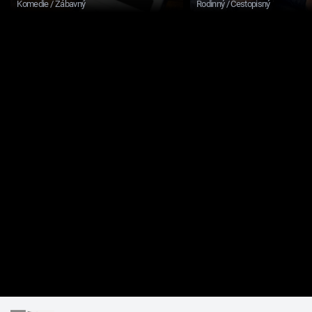
Komedie / Zábavný
Rodinný / Cestopisný