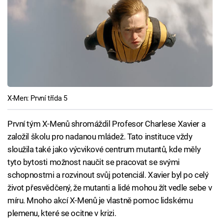
X-Men: První třída 5
První tým X-Menů shromáždil Profesor Charlese Xavier a
založil školu pro nadanou mládež. Tato instituce vždy
sloužila také jako výcvikové centrum mutantů, kde měly
tyto bytosti možnost naučit se pracovat se svými
schopnostmi a rozvinout svůj potenciál. Xavier byl po celý
život přesvědčený, že mutanti a lidé mohou žít vedle sebe v
míru. Mnoho akcí X-Menů je vlastně pomoc lidskému
plemenu, které se ocitne v krizi.