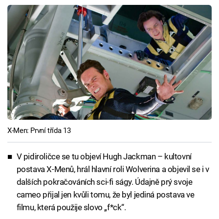
X-Men: První třída 13
V pidiroličce se tu objeví Hugh Jackman – kultovní
postava X-Menů, hrál hlavní roli Wolverina a objevil se i v
dalších pokračováních sci-fi ságy. Údajně prý svoje
cameo přijal jen kvůli tomu, že byl jediná postava ve
filmu, která použije slovo „f*ck“.