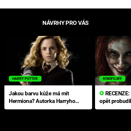
NÁVRHY PRO VÁS
HARRY POTTER
KINOFILMY
Jakou barvu kůže má mít
RECENZE: Smrtelné zlo se
Hermiona? Autorka Harryho
opět probudi
Pottera přišla s ráznou
přichází s n
odpovědí
hororovou n