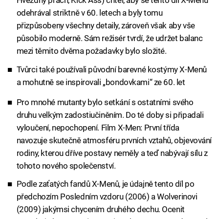
Hvězdný prach, Kick Ass) chtěl, aby se tento díl X-Menů
odehrával striktně v 60. letech a byly tomu
přizpůsobeny všechny detaily, zároveň však aby vše
působilo moderně. Sám režisér tvrdí, že udržet balanc
mezi těmito dvěma požadavky bylo složité.
Tvůrci také používali původní barevné kostýmy X-Menů
a mohutně se inspirovali „bondovkami“ ze 60. let
Pro mnohé mutanty bylo setkání s ostatními svého
druhu velkým zadostiučiněním. Do té doby si připadali
vyloučení, nepochopení. Film X-Men: První třída
navozuje skutečně atmosféru prvních vztahů, objevování
rodiny, kterou dříve postavy neměly a teď nabývají sílu z
tohoto nového společenství.
Podle zaťatých fandů X-Menů, je údajně tento díl po
předchozím Posledním vzdoru (2006) a Wolverinovi
(2009) jakýmsi chycením druhého dechu. Ocenit