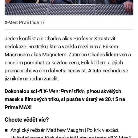
X-Men: První třída 17
Jeden konflikt ale Charles alias Profesor X zastavit
nedokáže. Roztržku, která vznikla mezi ním a Erikem
Magnusem alias Magnetem. Zatímco Charles lidem věří a
chce jim pomáhat za každou cenu, Erik k lidem a jejich
počínání chová čím dál větší nenávist. A tuto neshodu se
již nikdy nepodaří zacelit.
Dokonalou sci-fi X-Men: První třída, plnou skvělých
Failed to fetch
masek a filmových triků, si pusťte v úterý ve 20.15 na
Prima MAX!
Chcete vědět víc?
Anglický režisér Matthew Vaughn (Po krk v extázi,