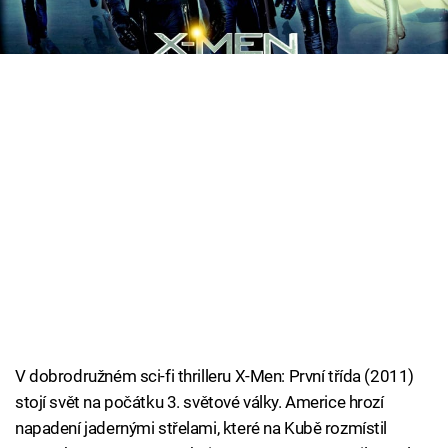
jen jeden z nich chce chránit svět…
Cool Esport
Pořady
TV Program
Sledujte prima+
Přihlášení
Sledujte nás
V dobrodružném sci-fi thrilleru X-Men: První třída (2011)
stojí svět na počátku 3. světové války. Americe hrozí
napadení jadernými střelami, které na Kubě rozmístil