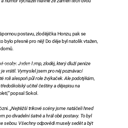
py a humor vycházel hlavně ze záměn těch dvou
 zápornou postavu, zlodějíčka Honzu, pak se
 bylo přesně pro něj! Do děje byl natolik vtažen,
i domů.
né osoby. Jeden lump, zloděj, který dluží peníze
iled to fetch
 je vrátil. Vymyslel jsem pro něj poznávací
té roli alespoň půl role žvýkaček. Ale podotýkám,
středoškolský učitel češtiny a dějepisu na
etí,“
popsal Sokol.
ózní.
„Nejtěžší trikové scény jsme natáčeli hned
po divadelní šatně a hrál obě postavy. To byl
se sebou. Všechny odpovědi musely sedět a být