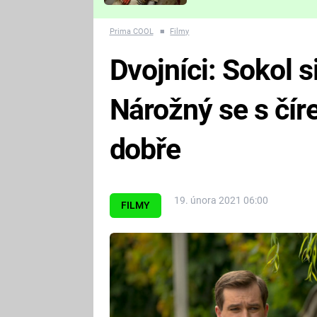
Které děsivé pecky vám
nejvíc zvednou tep?
Prima COOL
■
Filmy
Dvojníci: Sokol s
Nárožný se s číre
dobře
19. února 2021 06:00
FILMY