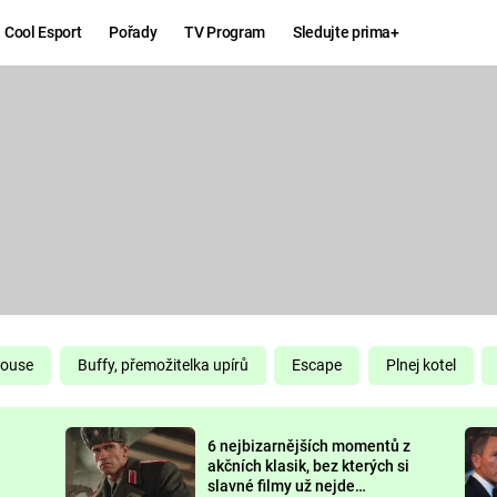
Cool Esport
Pořady
TV Program
Sledujte prima+
Hry
Zábava
MAFIA
ZÁBAVN
GALERI
GTA 6
NEJLEP
KINGDOM
KOMEDI
COME:
DELIVERANCE
CHUCK
House
Buffy, přemožitelka upírů
Escape
Plnej kotel
NORRIS
ESPORT
6 nejbizarnějších momentů z
DEADP
akčních klasik, bez kterých si
slavné filmy už nejde