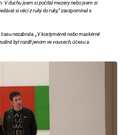
m. V duchu jsem si počítal mezery nebo jsem si
edávat si věci z ruky do ruky,“
zavzpomínal s
 času nezabrala.
„V kostymérně nebo maskérně
uálně byl rozdíl jenom ve vousech, účesu a