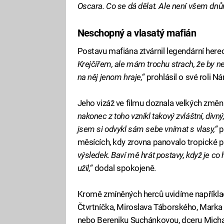
Oscara. Co se dá dělat. Ale není všem dnů
Neschopný a vlasatý mafián
Postavu mafiána ztvárnil legendární here
Krejčířem, ale mám trochu strach, že by ne
na něj jenom hraje,“
prohlásil o své roli Ná
Jeho vizáž ve filmu doznala velkých změn
nakonec z toho vznikl takový zvláštní, divný,
jsem si odvykl sám sebe vnímat s vlasy,“
p
měsících, kdy zrovna panovalo tropické p
výsledek. Baví mě hrát postavy, když je co 
užil,“
dodal spokojeně.
Kromě zmíněných herců uvidíme například
Čtvrtníčka, Miroslava Táborského, Marka
nebo Bereniku Suchánkovou, dceru Micha