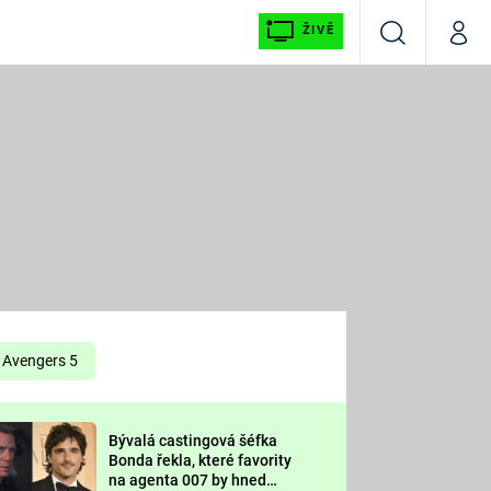
ŽIVĚ
Vyhledávání
Můj p
Prima+
É
CNN Prima NEWS
E
Prima FRESH
ŠÍ
Prima LIVING
E
Prima Ženy
Avengers 5
Prima LAJK
Bývalá castingová šéfka
OOL
Bonda řekla, které favority
Sledujte nás
na agenta 007 by hned