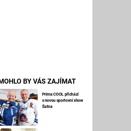
MOHLO BY VÁS ZAJÍMAT
Prima COOL přichází
s novou sportovní show
Šatna