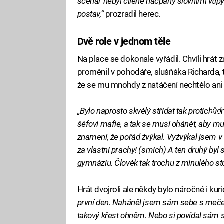
scénář nebyl cíleně nacpaný slovními vti
postav,“
prozradil herec.
Dvě role v jednom těle
Na place se dokonale vyřádil. Chvíli hrát
proměnil v pohodáře, slušňáka Richarda, to
že se mu mnohdy z natáčení nechtělo an
„Bylo naprosto skvělý střídat tak protichůd
Fa
šéfovi mafie, a tak se musí ohánět, aby mu
znamení, že pořád žvýkal. Vyžvýkal jsem v 
za vlastní prachy! (smích) A ten druhý byl 
gymnáziu. Člověk tak trochu z minulého stol
Hrát dvojroli ale někdy bylo náročné i kuri
první den. Naháněl jsem sám sebe s mečem 
takový křest ohněm. Nebo si povídal sám 