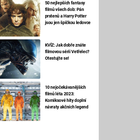
50 nejlepších fantasy
filmů všech dob: Pán
prstenů a Harry Potter
jsou jen špičkou ledovce
KVÍZ: Jak dobře znáte
filmovou sérii Vetřelec?
Otestujte se!
10 nejočekávanějších
filmů léta 2023:
Komiksové hity doplní
návraty akčních legend