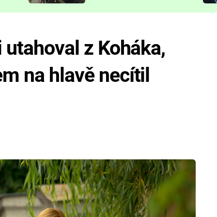
představit
i utahoval z Koháka,
m na hlavě necítil