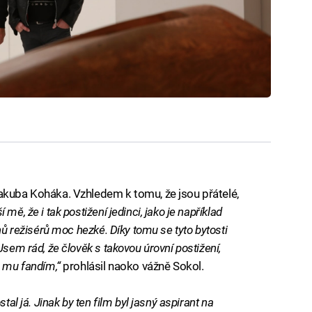
akuba Koháka. Vzhledem k tomu, že jsou přátelé,
í mě, že i tak postižení jedinci, jako je například
nů režisérů moc hezké. Díky tomu se tyto bytosti
Jsem rád, že člověk s takovou úrovní postižení,
ě mu fandím,“
prohlásil naoko vážně Sokol.
tal já. Jinak by ten film byl jasný aspirant na