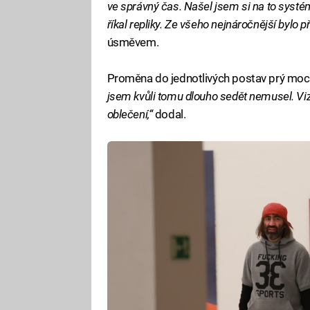
ve správný čas. Našel jsem si na to systé
říkal repliky. Ze všeho nejnáročnější bylo př
úsměvem.
Proměna do jednotlivých postav prý moc
jsem kvůli tomu dlouho sedět nemusel. Viz
oblečení,“
dodal.