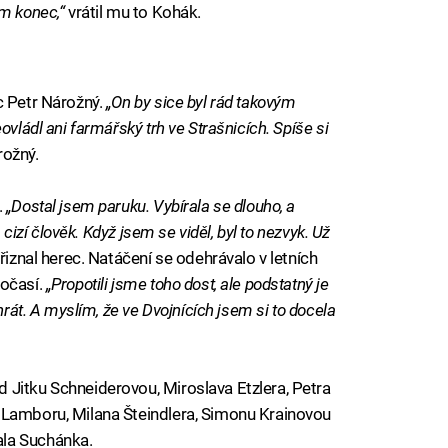
m konec,“
vrátil mu to Kohák.
c Petr Nárožný.
„On by sice byl rád takovým
ovládl ani farmářský trh ve Strašnicích. Spíše si
rožný.
.
„Dostal jsem paruku. Vybírala se dlouho, a
 cizí člověk. Když jsem se viděl, byl to nezvyk. Už
řiznal herec. Natáčení se odehrávalo v letních
očasí.
„Propotili jsme toho dost, ale podstatný je
hrát. A myslím, že ve Dvojnících jsem si to docela
 Jitku Schneiderovou, Miroslava Etzlera, Petra
 Lamboru, Milana Šteindlera, Simonu Krainovou
la Suchánka.