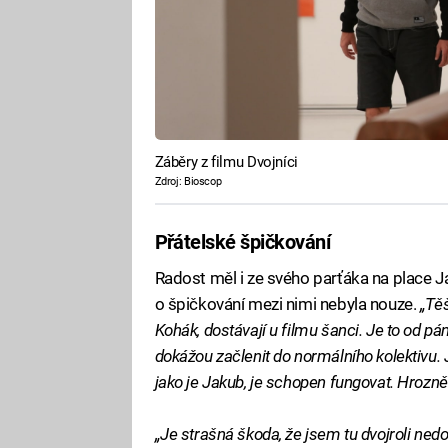
Záběry z filmu Dvojníci
Zdroj: Bioscop
Přátelské špičkování
Radost měl i ze svého parťáka na place J
o špičkování mezi nimi nebyla nouze.
„Těš
Kohák, dostávají u filmu šanci. Je to od pá
dokážou začlenit do normálního kolektivu. 
jako je Jakub, je schopen fungovat. Hrozn
„Je strašná škoda, že jsem tu dvojroli nedos