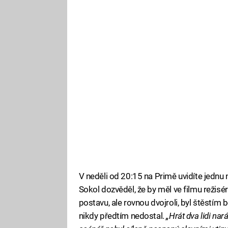
V neděli od 20:15 na Primě uvidíte jedn
Sokol dozvěděl, že by měl ve filmu režisér
postavu, ale rovnou dvojroli, byl štěstím b
nikdy předtím nedostal.
„Hrát dva lidi nar