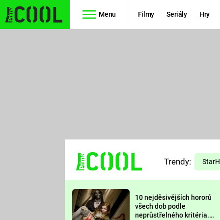
Menu
Filmy
Seriály
Hry
Seriály
Filmy
SIMPSONOVI
STAR WARS
HVĚZDNÁ
AVENGERS
BRÁNA
RYCHLE A
TEORIE
ZBĚSILE 10
Trendy:
VELKÉHO
Star
PREDÁTOR
TŘESKU
10 nejděsivějších hororů
FUTURAMA
všech dob podle
neprůstřelného kritéria.