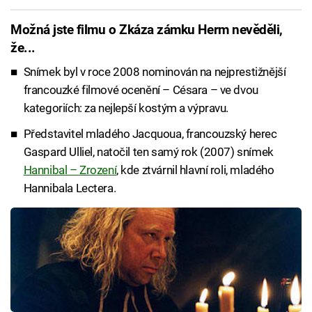
Možná jste filmu o Zkáza zámku Herm nevěděli,
že...
Snímek byl v roce 2008 nominován na nejprestižnější
francouzké filmové ocenění – Césara – ve dvou
kategoriích: za nejlepší kostým a výpravu.
Představitel mladého Jacquoua, francouzský herec
Gaspard Ulliel, natočil ten samý rok (2007) snímek
Hannibal – Zrození
, kde ztvárnil hlavní roli, mladého
Hannibala Lectera.