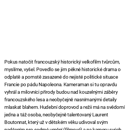
Pokus natočit francouzský historický velkofilm tvůrcům,
myslíme, vyšel. Povedlo se jim pěkné historické drama o
odplatě a pomstě zasazené do nejisté politické situace
Francie po pádu Napoleona. Kameraman si tu opravdu
vyhrál a milovníci přírody budou nad kouzelnými záběry
francouzského lesa a neobyčejně nasnímanými detaily
mlaskat blahem. Hudební doprovod a režii má na svědomí
jedna a táž osoba, neobyčejně talentovaný Laurent
Boutonnat, který už v dětském věku udivoval svým
nadšením pro sedmé umění (filmové) a na kameru svých