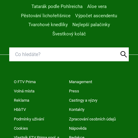
Tatarák podle Pohlreicha
Aloe vera
Pěstování lichořeřišnice
Výpočet ascendentu
Tvarohové knedlíky
Nejlepší palačinky
Švestkový koláč
O FTV Prima
Management
Volná místa
Press
Reklama
Castingy a výzvy
HbbTV
Kontakty
Podmínky užívání
Zpracování osobních údajů
Cookies
Nápověda
Vlastník FTV Prima spol. s
Redakce