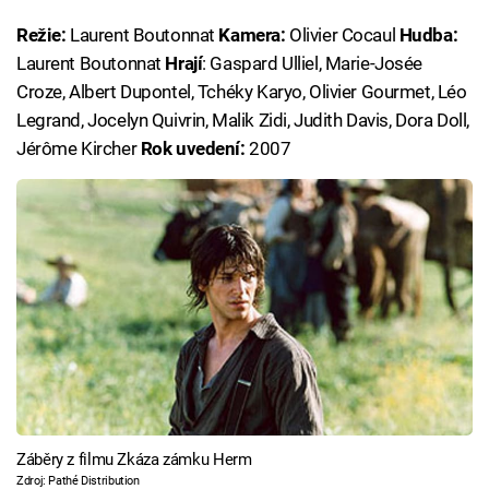
Režie:
Laurent Boutonnat
Kamera:
Olivier Cocaul
Hudba:
Laurent Boutonnat
Hrají
: Gaspard Ulliel, Marie-Josée
Croze, Albert Dupontel, Tchéky Karyo, Olivier Gourmet, Léo
Legrand, Jocelyn Quivrin, Malik Zidi, Judith Davis, Dora Doll,
Jérôme Kircher
Rok uvedení:
2007
Záběry z filmu Zkáza zámku Herm
Zdroj: Pathé Distribution