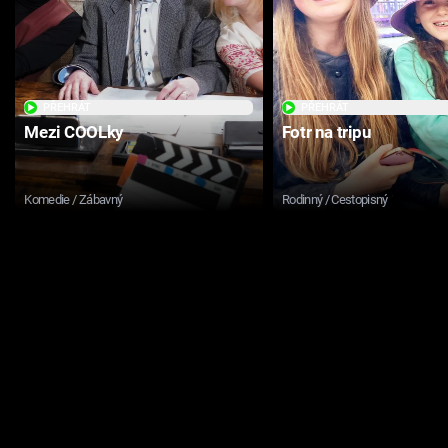
PŘEHRÁT
PŘEHRÁT
Mezi COOLky
Fotr na tripu
Komedie / Zábavný
Rodinný / Cestopisný