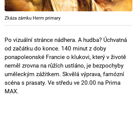
Cool Esport
Zkáza zámku Herm primary
Pořady
TV Program
Po vizuální stránce nádhera. A hudba? Úchvatná
od začátku do konce. 140 minut z doby
Sledujte prima+
ponapoleonské Francie o klukovi, který v životě
neměl zrovna na růžích ustláno, je bezpochyby
Přihlášení
uměleckým zážitkem. Skvělá výprava, famózní
scéna s prasaty. Ve středu ve 20.00 na Prima
MAX.
Sledujte nás