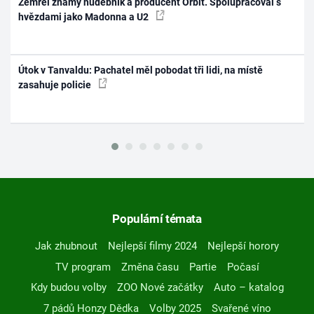
Zemřel známý hudebník a producent Orbit. Spolupracoval s
hvězdami jako Madonna a U2
Útok v Tanvaldu: Pachatel měl pobodat tři lidi, na místě
zasahuje policie
Populární témata
Jak zhubnout
Nejlepší filmy 2024
Nejlepší horory
TV program
Změna času
Partie
Počasí
Kdy budou volby
ZOO Nové začátky
Auto – katalog
7 pádů Honzy Dědka
Volby 2025
Svařené víno