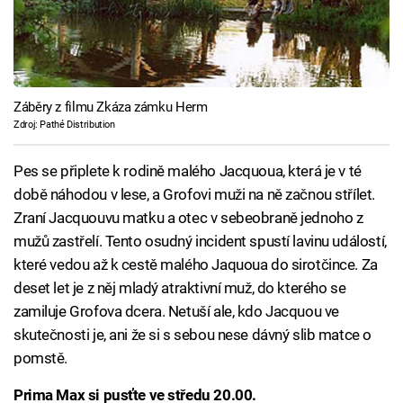
Záběry z filmu Zkáza zámku Herm
Zdroj: Pathé Distribution
Pes se připlete k rodině malého Jacquoua, která je v té
době náhodou v lese, a Grofovi muži na ně začnou střílet.
Zraní Jacquouvu matku a otec v sebeobraně jednoho z
mužů zastřelí. Tento osudný incident spustí lavinu událostí,
které vedou až k cestě malého Jaquoua do sirotčince. Za
deset let je z něj mladý atraktivní muž, do kterého se
zamiluje Grofova dcera. Netuší ale, kdo Jacquou ve
skutečnosti je, ani že si s sebou nese dávný slib matce o
pomstě.
Prima Max si pusťte ve středu 20.00.