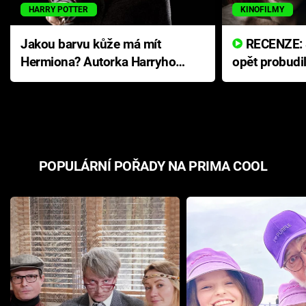
HARRY POTTER
KINOFILMY
Jakou barvu kůže má mít
RECENZE: Smrtelné zlo se
Hermiona? Autorka Harryho
opět probudi
Pottera přišla s ráznou
přichází s n
odpovědí
hororovou n
POPULÁRNÍ POŘADY NA PRIMA COOL