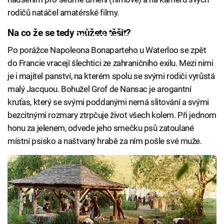
rodičů natáčel amatérské filmy.
Na co že se tedy můžete těšit?
Failed to fetch
Po porážce Napoleona Bonaparteho u Waterloo se zpět
do Francie vracejí šlechtici ze zahraničního exilu. Mezi nimi
je i majitel panství, na kterém spolu se svými rodiči vyrůstá
malý Jacquou. Bohužel Grof de Nansac je arogantní
kruťas, který se svými poddanými nemá slitování a svými
bezcitnými rozmary ztrpčuje život všech kolem. Při jednom
honu za jelenem, odvede jeho smečku psů zatoulané
místní psisko a naštvaný hrabě za ním pošle své muže.