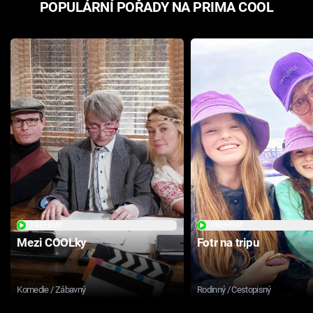
POPULÁRNÍ POŘADY NA PRIMA COOL
PŘEHRÁT
PŘEHRÁT
Mezi COOLky
Fotr na tripu
Komedie / Zábavný
Rodinný / Cestopisný