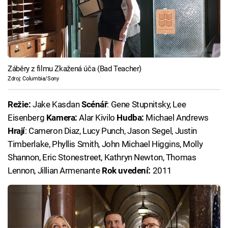
Záběry z filmu Zkažená úča (Bad Teacher)
Zdroj: Columbia/Sony
Režie:
Jake Kasdan
Scénář
: Gene Stupnitsky, Lee
Eisenberg
Kamera:
Alar Kivilo
Hudba:
Michael Andrews
Hrají
: Cameron Diaz, Lucy Punch, Jason Segel, Justin
Timberlake, Phyllis Smith, John Michael Higgins, Molly
Shannon, Eric Stonestreet, Kathryn Newton, Thomas
Lennon, Jillian Armenante
Rok uvedení:
2011