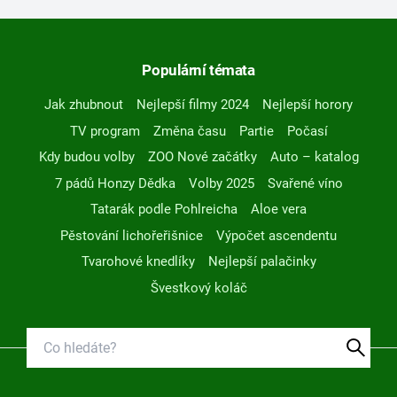
Populární témata
Jak zhubnout
Nejlepší filmy 2024
Nejlepší horory
TV program
Změna času
Partie
Počasí
Kdy budou volby
ZOO Nové začátky
Auto – katalog
7 pádů Honzy Dědka
Volby 2025
Svařené víno
Tatarák podle Pohlreicha
Aloe vera
Pěstování lichořeřišnice
Výpočet ascendentu
Tvarohové knedlíky
Nejlepší palačinky
Švestkový koláč