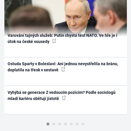
Varování tajných služeb: Putin chystá test NATO. Ve hře je i
útok na české sousedy
Ostuda Sparty v Boleslavi: Ani jednou nevystřelila na bránu,
doplatila na třesk v sestavě
Vyhýbá se generace Z vedoucím pozicím? Podle sociologů
mladí kariéru obětují jistotě