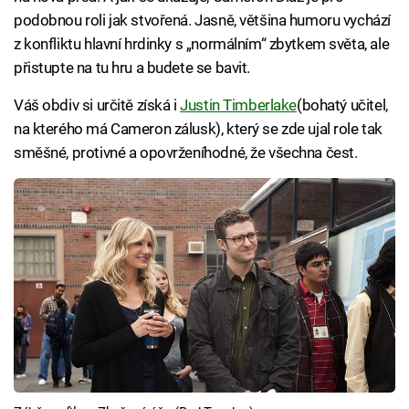
podobnou roli jak stvořená. Jasně, většina humoru vychází
z konfliktu hlavní hrdinky s „normálním“ zbytkem světa, ale
přistupte na tu hru a budete se bavit.
Váš obdiv si určitě získá i
Justin Timberlake
(bohatý učitel,
na kterého má Cameron zálusk), který se zde ujal role tak
směšné, protivné a opovrženíhodné, že všechna čest.