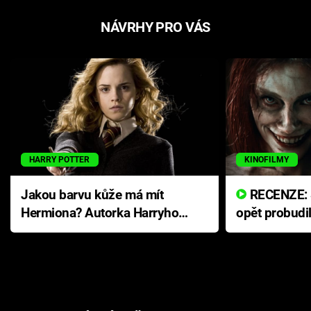
NÁVRHY PRO VÁS
HARRY POTTER
KINOFILMY
Jakou barvu kůže má mít
RECENZE: Smrtelné zlo se
Hermiona? Autorka Harryho
opět probudi
Pottera přišla s ráznou
přichází s n
odpovědí
hororovou n