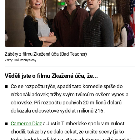
Záběry z filmu Zkažená úča (Bad Teacher)
Zdroj: Columbia/Sony
Věděli jste o filmu Zkažená úča, že...
Co se rozpočtu týče, spadá tato komedie spíše do
nízkonákladovek; tržby svým tvůrcům ovšem vynesla
obrovské. Při rozpočtu pouhých 20 milionů dolarů
dokázala celosvětově vydělat milionů 216.
Cameron Diaz
a Justin Timberlake spolu v minulosti
chodili, takže by se dalo čekat, že určité scény (jako
třeba horký kandidát na vítěze v kategorii nejbizarnější