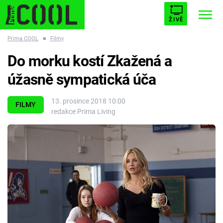
ŽIVĚ
Prima COOL
■
Filmy
STARHOUSE
BUFFY, PŘEMOŽITELKA UPÍRŮ
Trendy:
Do morku kostí Zkažená a
ESCAPE
PLNEJ KOTEL
AVENGERS 5
úžasně sympatická úča
13. prosince 2018 10:00
FILMY
redakce Prima Living
Témata
Filmy
Seriály
Hry