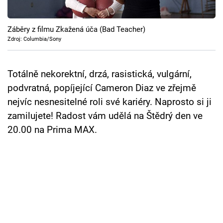
Cool Esport
Záběry z filmu Zkažená úča (Bad Teacher)
Pořady
Zdroj: Columbia/Sony
TV Program
Totálně nekorektní, drzá, rasistická, vulgární,
Sledujte prima+
podvratná, popíjející Cameron Diaz ve zřejmě
nejvíc nesnesitelné roli své kariéry. Naprosto si ji
Přihlášení
zamilujete! Radost vám udělá na Štědrý den ve
20.00 na Prima MAX.
Sledujte nás