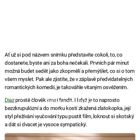
Ať už si pod názvem snímku představíte cokoli, to, co
dostanete, byste ani za boha nečekali. Prvních pár minut
možná budet sedět jako zkoprnělí a přemýšlet, co si o tom
všem myslet. Pak ale zjistíte, že v záplavě předvídatelných
romantických komedií, je takováhle vítaným osvěžením.
Diaz
prostě člověk musí fandit. I když je to naprosto
Failed to fetch
bezzkrupulózní a do morku kostí zkažená zlatokopka, její
styl přežívání vyučování typu pustit film, loknout si skotský
a dát si dvacet je vysoce sympatický.