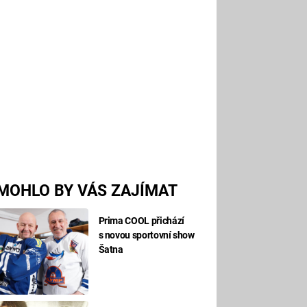
MOHLO BY VÁS ZAJÍMAT
Prima COOL přichází
s novou sportovní show
Šatna