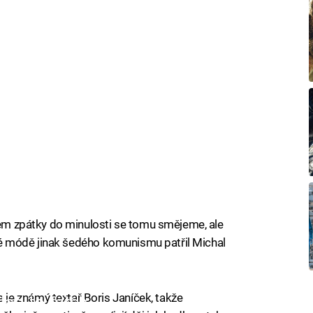
edem zpátky do minulosti se tomu smějeme, ale
nivé módě jinak šedého komunismu patřil Michal
e známý textař Boris Janíček, takže
iled to fetch