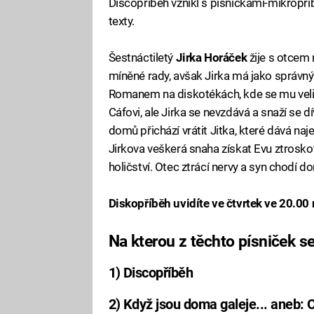
Discopříběh vznikl s písničkami-mikropříbě
texty.
Šestnáctiletý
Jirka Horáček
žije s otcem 
míněné rady, avšak Jirka má jako správný
Romanem na diskotékách, kde se mu velice 
Cáfovi, ale Jirka se nevzdává a snaží se 
domů přichází vrátit Jitka, které dává n
Jirkova veškerá snaha získat Evu ztroskot
holičství. Otec ztrácí nervy a syn chodí 
Diskopříběh uvidíte ve čtvrtek ve 20.0
Na kterou z těchto písniček se
1) Discopříběh
2) Když jsou doma galeje... aneb: 