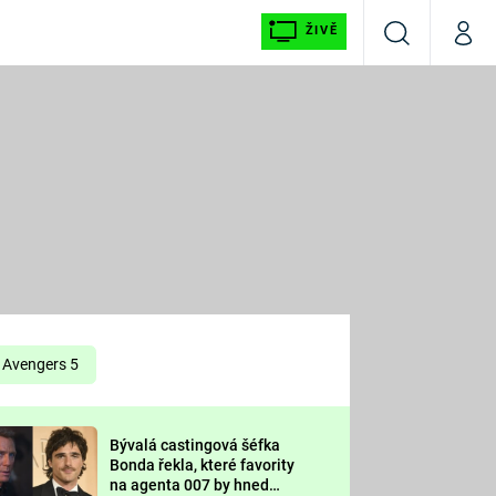
ŽIVĚ
Vyhledávání
Můj p
Prima+
É
CNN Prima NEWS
E
Prima FRESH
ŠÍ
Prima LIVING
E
Prima Ženy
Avengers 5
Prima LAJK
Bývalá castingová šéfka
OOL
Bonda řekla, které favority
Sledujte nás
na agenta 007 by hned