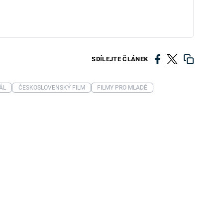
SDÍLEJTE ČLÁNEK
ÁL
ČESKOSLOVENSKÝ FILM
FILMY PRO MLADÉ