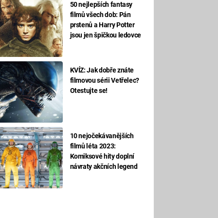
50 nejlepších fantasy
filmů všech dob: Pán
prstenů a Harry Potter
jsou jen špičkou ledovce
KVÍZ: Jak dobře znáte
filmovou sérii Vetřelec?
Otestujte se!
10 nejočekávanějších
filmů léta 2023:
Komiksové hity doplní
návraty akčních legend