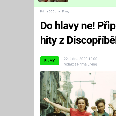
Které děsivé pecky vám
nejvíc zvednou tep?
Prima COOL
■
Filmy
Do hlavy ne! Při
hity z Discopříbě
22. ledna 2020 12:00
FILMY
redakce Prima Living