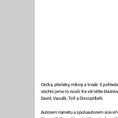
Céčka, plísňáky, mikiny a trvalé. S pohl
všichni jsme to nosili. Ke vší téhle bláz
David, Vaculík, Tofi a Discopříběh.
Autorem námětu a spoluautorem scénáře j
Fa