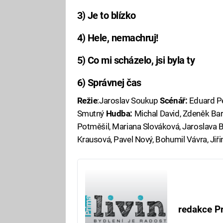
3) Je to blízko
4) Hele, nemachruj!
5) Co mi scházelo, jsi byla ty
6) Správnej čas
Režie
:Jaroslav Soukup
Scénář:
Eduard Pe
Smutný
Hudba:
Michal David, Zdeněk Ba
Potměšil, Mariana Slováková, Jaroslava 
Krausová, Pavel Nový, Bohumil Vávra, Jiř
redakce Pr