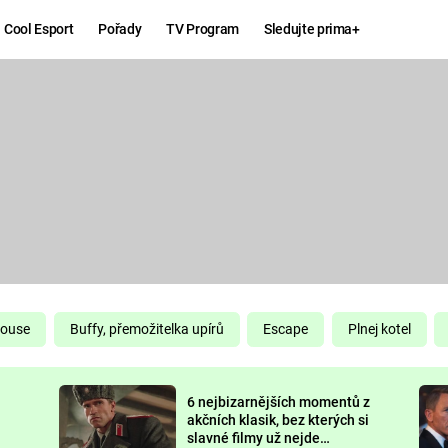
Cool Esport
Pořady
TV Program
Sledujte prima+
Hry
Zábava
MAFIA
ZÁBAVN
GALERI
GTA 6
NEJLEP
KINGDOM
KOMEDI
COME:
DELIVERANCE
CHUCK
House
Buffy, přemožitelka upírů
Escape
Plnej kotel
NORRIS
ESPORT
6 nejbizarnějších momentů z
DEADP
akčních klasik, bez kterých si
slavné filmy už nejde