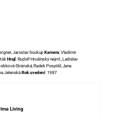
rgner, Jaroslav Soukup
Kamera
: Vladimír
rták
Hrají
: Rudolf Hrušínský nejml., Ladislav
Bobková-Stránská, Radek Pospíšil, Jana
ina Jelenská
Rok uvedení
: 1987
ima Living