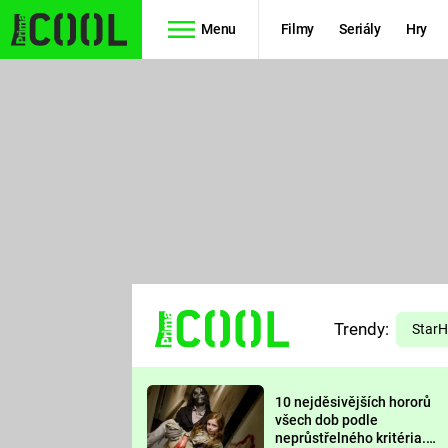
Menu
Filmy
Seriály
Hry
Seriály
Filmy
SIMPSONOVI
STAR WARS
HVĚZDNÁ
AVENGERS
BRÁNA
RYCHLE A
TEORIE
ZBĚSILE 10
Trendy:
VELKÉHO
Star
PREDÁTOR
TŘESKU
10 nejděsivějších hororů
FUTURAMA
všech dob podle
neprůstřelného kritéria.