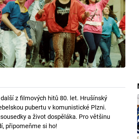
alší z filmových hitů 80. let. Hrušínský
rebelskou pubertu v komunistické Plzni.
ousedky a život dospěláka. Pro většinu
dí, připomeňme si ho!