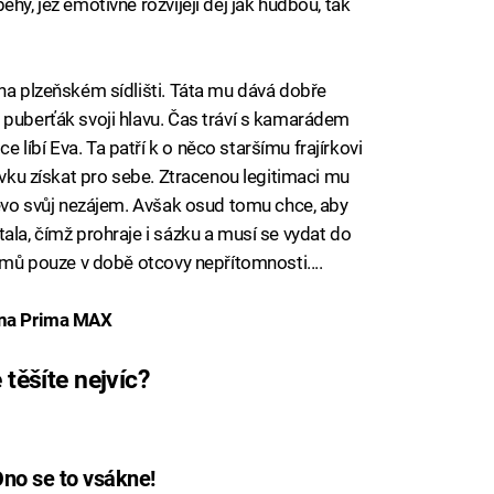
hy, jež emotivně rozvíjejí děj jak hudbou, tak
na plzeňském sídlišti. Táta mu dává dobře
 puberťák svoji hlavu. Čas tráví s kamarádem
líbí Eva. Ta patří k o něco staršímu frajírkovi
dívku získat pro sebe. Ztracenou legitimaci mu
ajevo svůj nezájem. Avšak osud tomu chce, aby
ala, čímž prohraje i sázku a musí se vydat do
domů pouze v době otcovy nepřítomnosti....
0 na Prima MAX
 těšíte nejvíc?
Ono se to vsákne!