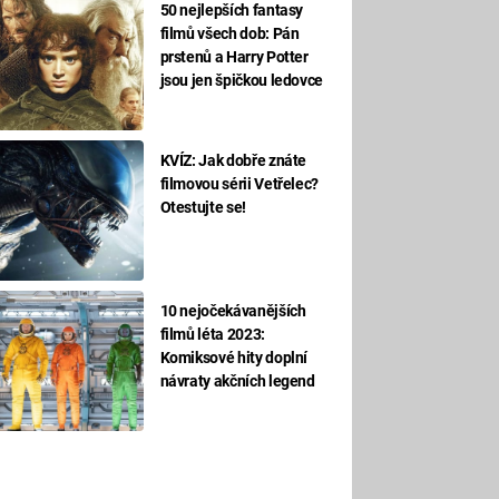
50 nejlepších fantasy
filmů všech dob: Pán
prstenů a Harry Potter
jsou jen špičkou ledovce
KVÍZ: Jak dobře znáte
filmovou sérii Vetřelec?
Otestujte se!
10 nejočekávanějších
filmů léta 2023:
Komiksové hity doplní
návraty akčních legend