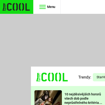
Menu
Seriály
Filmy
SIMPSONOVI
STAR WARS
HVĚZDNÁ
AVENGERS
BRÁNA
RYCHLE A
TEORIE
ZBĚSILE 10
Trendy:
VELKÉHO
Star
PREDÁTOR
TŘESKU
10 nejděsivějších hororů
FUTURAMA
všech dob podle
neprůstřelného kritéria.