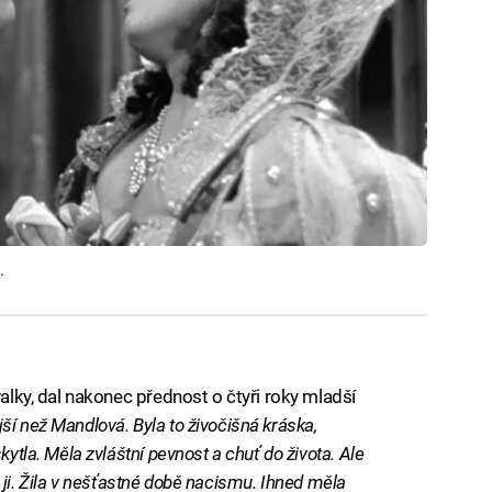
.
valky, dal nakonec přednost o čtyři roky mladší
ší než Mandlová. Byla to živočišná kráska,
kytla. Měla zvláštní pevnost a chuť do života. Ale
ila ji. Žila v nešťastné době nacismu. Ihned měla