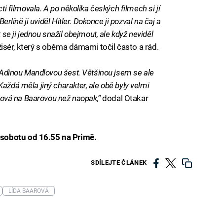
ti filmovala. A po několika českých filmech si jí
Berlíně ji uviděl Hitler. Dokonce ji pozval na čaj a
 se ji jednou snažil obejmout, ale když neviděl
režisér, který s oběma dámami točil často a rád.
s Adinou Mandlovou šest. Většinou jsem se ale
aždá měla jiný charakter, ale obě byly velmi
dlová na Baarovou než naopak,“
dodal Otakar
sobotu od 16.55 na Primě.
SDÍLEJTE ČLÁNEK
LÍDA BAAROVÁ