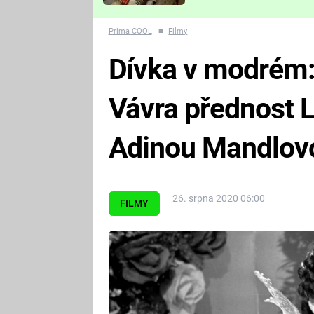
Které děsivé pecky vám
nejvíc zvednou tep?
Prima COOL
■
Filmy
Dívka v modrém:
Vávra přednost L
Adinou Mandlov
26. srpna 2020 06:00
FILMY