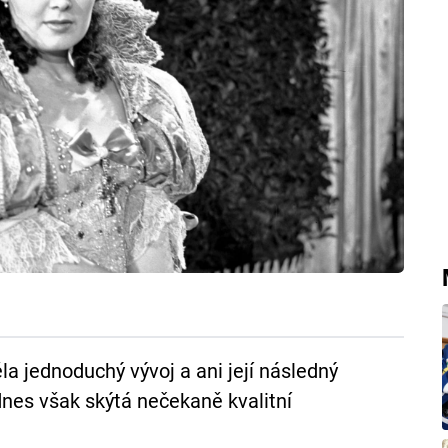
 jednoduchý vývoj a ani její následný
dnes však skýtá nečekaně kvalitní