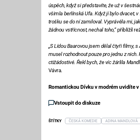
úspěch, když si představíte, že už v šestnác
všimla berlínská Ufa. Když jí bylo dvacet, v 
trošku se do ní zamiloval. Vyprávěla mi, jak
žádnou vstřícnost, nechal toho,“
přiblížil 
„S Lídou Baarovou jsem dělal čtyři filmy, 
musel rozhodnout pouze pro jednu z nich. K
ctižádostivé. Řekl bych, že víc žárlila Man
Vávra.
Romantickou Dívku v modrém uvidíte v 
Vstoupit do diskuze
ŠTÍTKY
ČESKÁ KOMEDIE
ADINA MANDLOVÁ