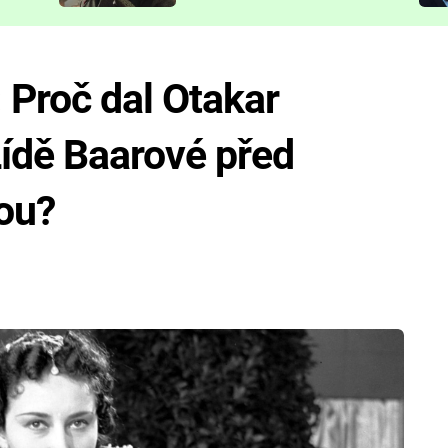
představit
 Proč dal Otakar
ídě Baarové před
ou?