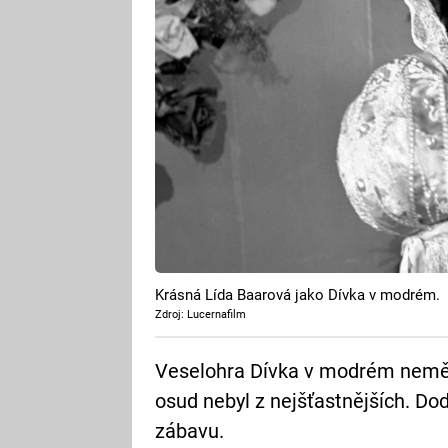
Krásná Lída Baarová jako Dívka v modrém.
Zdroj: Lucernafilm
Veselohra Dívka v modrém neměla
osud nebyl z nejšťastnějších. Do
zábavu.