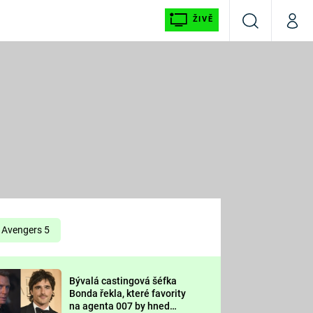
ŽIVĚ
Vyhledávání
Můj p
Prima+
É
CNN Prima NEWS
E
Prima FRESH
ŠÍ
Prima LIVING
E
Prima Ženy
Avengers 5
Prima LAJK
Bývalá castingová šéfka
OOL
Bonda řekla, které favority
Sledujte nás
na agenta 007 by hned