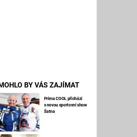
MOHLO BY VÁS ZAJÍMAT
Prima COOL přichází
s novou sportovní show
Šatna