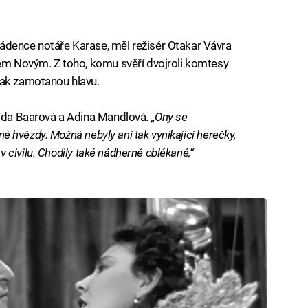
ádence notáře Karase, měl režisér Otakar Vávra
hem Novým. Z toho, komu svěří dvojroli komtesy
šak zamotanou hlavu.
Lída Baarová a Adina Mandlová.
„Ony se
čné hvězdy. Možná nebyly ani tak vynikající herečky,
i v civilu. Chodily také nádherně oblékané,“