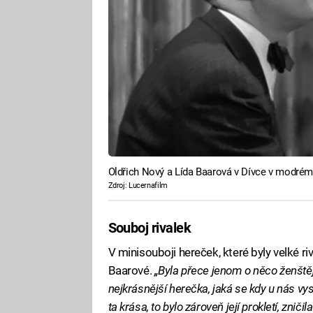
Oldřich Nový a Lída Baarová v Dívce v modrém
Zdroj: Lucernafilm
Souboj rivalek
V minisouboji hereček, které byly velké ri
Baarové.
„Byla přece jenom o něco ženštěj
nejkrásnější herečka, jaká se kdy u nás vys
ta krása, to bylo zároveň její prokletí, znič