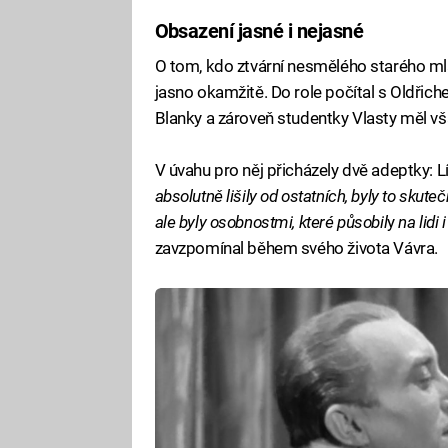
Obsazení jasné i nejasné
O tom, kdo ztvární nesmělého starého ml
jasno okamžitě. Do role počítal s Oldřic
Blanky a zároveň studentky Vlasty měl v
V úvahu pro něj přicházely dvě adeptky: 
absolutně lišily od ostatních, byly to skute
ale byly osobnostmi, které působil
y
na lidi 
zavzpomínal během svého života Vávra.