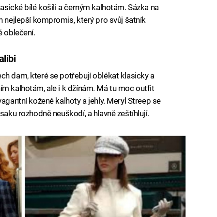
asické bílé košili a černým kalhotám. Sázka na
n nejlepší kompromis, který pro svůj šatník
é oblečení.
libi
ch dam, které se potřebují oblékat klasicky a
ím kalhotám, ale i k džínám. Má tu moc outfit
vagantní kožené kalhoty a jehly. Meryl Streep se
saku rozhodně neuškodí, a hlavně zeštíhlují.