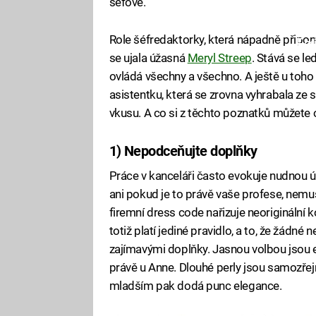
šéfové.
Role šéfredaktorky, která nápadně přip
Fa
se ujala úžasná
Meryl Streep
. Stává se l
ovládá všechny a všechno. A ještě u toho
asistentku, která se zrovna vyhrabala ze 
vkusu. A co si z těchto poznatků můžete 
1) Nepodceňujte doplňky
Práce v kanceláři často evokuje nudnou 
ani pokud je to právě vaše profese, nem
firemní dress code nařizuje neorigináln
totiž platí jediné pravidlo, a to, že žádné
zajímavými doplňky. Jasnou volbou jsou e
právě u Anne. Dlouhé perly jsou samozřejm
mladším pak dodá punc elegance.