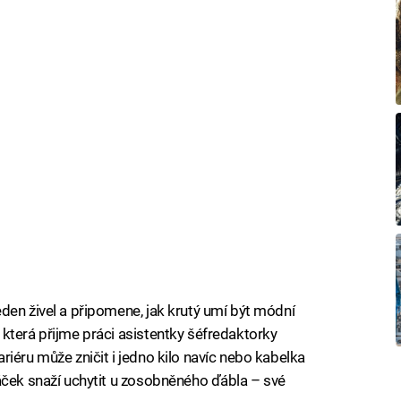
den živel a připomene, jak krutý umí být módní
, která přijme práci asistentky šéfredaktorky
iéru může zničit i jedno kilo navíc nebo kabelka
áček snaží uchytit u zosobněného ďábla – své