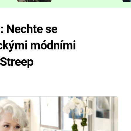
představit
: Nechte se
tickými módními
 Streep