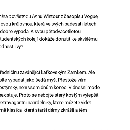
omíná pověstnou Annu Wintour z časopisu Vogue,
iled to fetch
edovou královnou, která ve svých padesáti letech
 dobře vypadá. A svou pětadvacetiletou
studentských kolejí, dokáže donutit ke skvělému
odnést i vy?
úředničinu zavánějící kafkovským Zámkem. Ale
usíte vypadat jako šedá myš. Přestože vám
í kostýmky, není všem dnům konec. V dnešní módě
 neexistuje. Proto se nebojte starý kostým vylepšit
xtravagantní náhrdelníky, které můžete vidět
ě klasika, která starší dámy zkrášlí a těm