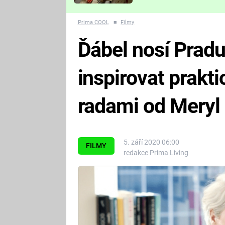
Které děsivé pecky vám
nejvíc zvednou tep?
Prima COOL
■
Filmy
Ďábel nosí Pradu
inspirovat prak
radami od Meryl
5. září 2020 06:00
FILMY
redakce Prima Living