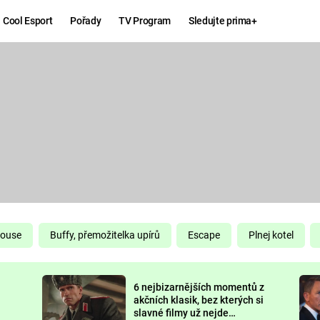
Cool Esport
Pořady
TV Program
Sledujte prima+
Hry
Zábava
MAFIA
ZÁBAVN
GALERI
GTA 6
NEJLEP
KINGDOM
KOMEDI
COME:
DELIVERANCE
CHUCK
House
Buffy, přemožitelka upírů
Escape
Plnej kotel
NORRIS
ESPORT
6 nejbizarnějších momentů z
DEADP
akčních klasik, bez kterých si
slavné filmy už nejde