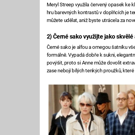
Meryl Streep využila červený opasek ke kl
hru barevných kontrastů v doplňcích je te
můžete udělat, aniž byste utrácela za nov
2) Černé sako využijte jako skvělé a
Černé sako je alfou a omegou šatníku vše
formálně. Vypadá dobře k sukni, elegantn
povýšit, proto si Anne může dovolit extra
zase nebojí bílých tenkých proužků, které 