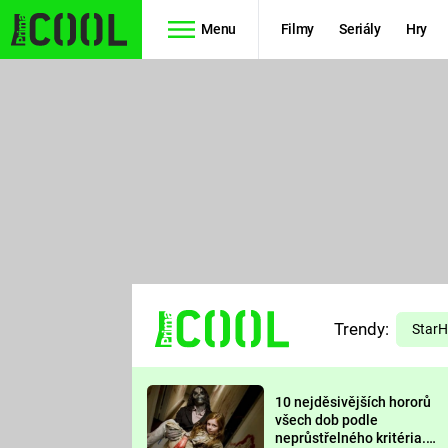
Menu
Filmy
Seriály
Hry
Seriály
Filmy
SIMPSONOVI
STAR WARS
HVĚZDNÁ
AVENGERS
BRÁNA
RYCHLE A
TEORIE
ZBĚSILE 10
Trendy:
VELKÉHO
Star
PREDÁTOR
TŘESKU
10 nejděsivějších hororů
FUTURAMA
všech dob podle
neprůstřelného kritéria.