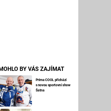
MOHLO BY VÁS ZAJÍMAT
Prima COOL přichází
s novou sportovní show
Šatna