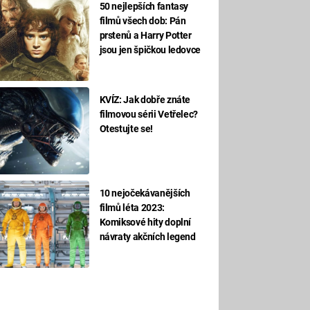
50 nejlepších fantasy
filmů všech dob: Pán
prstenů a Harry Potter
jsou jen špičkou ledovce
KVÍZ: Jak dobře znáte
filmovou sérii Vetřelec?
Otestujte se!
10 nejočekávanějších
filmů léta 2023:
Komiksové hity doplní
návraty akčních legend