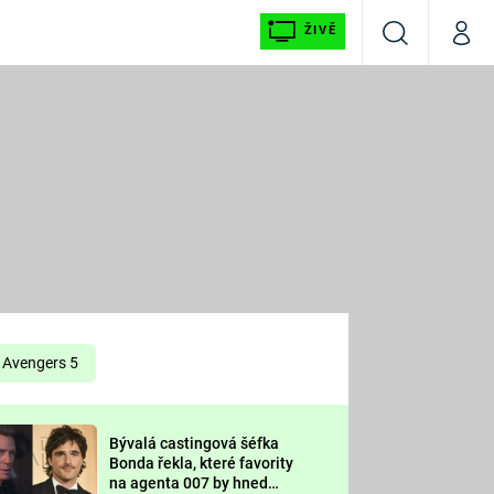
ŽIVĚ
Vyhledávání
Můj p
Prima+
É
CNN Prima NEWS
E
Prima FRESH
ŠÍ
Prima LIVING
E
Prima Ženy
Avengers 5
Prima LAJK
Bývalá castingová šéfka
OOL
Bonda řekla, které favority
Sledujte nás
na agenta 007 by hned