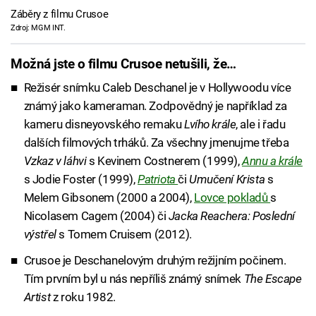
Záběry z filmu Crusoe
Zdroj: MGM INT.
Možná jste o filmu Crusoe netušili, že…
Režisér snímku Caleb Deschanel je v Hollywoodu více
známý jako kameraman. Zodpovědný je například za
kameru disneyovského remaku
Lvího krále
, ale i řadu
dalších filmových trháků. Za všechny jmenujme třeba
Vzkaz v láhvi
s Kevinem Costnerem (1999),
Annu a krále
s Jodie Foster (1999),
Patriota
či
Umučení Krista
s
Melem Gibsonem (2000 a 2004),
Lovce pokladů
s
Nicolasem Cagem (2004) či
Jacka Reachera: Poslední
výstřel
s Tomem Cruisem (2012).
Crusoe je Deschanelovým druhým režijním počinem.
Tím prvním byl u nás nepříliš známý snímek
The Escape
Artist
z roku 1982.