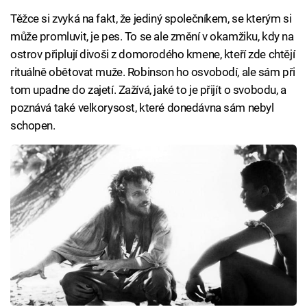
Těžce si zvyká na fakt, že jediný společníkem, se kterým si
může promluvit, je pes. To se ale změní v okamžiku, kdy na
ostrov připlují divoši z domorodého kmene, kteří zde chtějí
rituálně obětovat muže. Robinson ho osvobodí, ale sám při
tom upadne do zajetí. Zažívá, jaké to je přijít o svobodu, a
poznává také velkorysost, které donedávna sám nebyl
schopen.