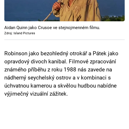
Cool Esport
Pořady
Aidan Quinn jako Crusoe ve stejnojmenném filmu.
TV Program
Zdroj: Island Pictures
Sledujte prima+
Robinson jako bezohledný otrokář a Pátek jako
opravdový divoch kanibal. Filmové zpracování
Přihlášení
známého příběhu z roku 1988 nás zavede na
nádherný seychelský ostrov a v kombinaci s
úchvatnou kamerou a skvělou hudbou nabídne
Sledujte nás
výjimečný vizuální zážitek.