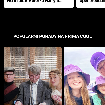
Hermiona? Autorka Harryho
opět probudi
Pottera přišla s ráznou
přichází s n
odpovědí
hororovou n
POPULÁRNÍ POŘADY NA PRIMA COOL