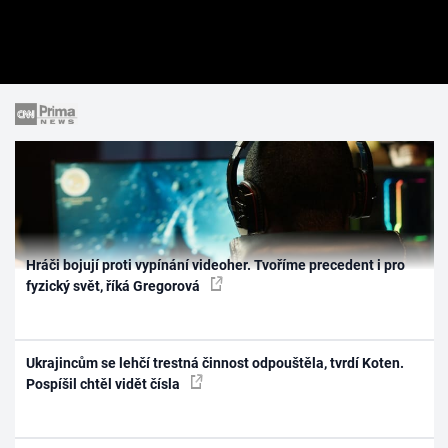
Hráči bojují proti vypínání videoher. Tvoříme precedent i pro
fyzický svět, říká Gregorová
Ukrajincům se lehčí trestná činnost odpouštěla, tvrdí Koten.
Pospíšil chtěl vidět čísla