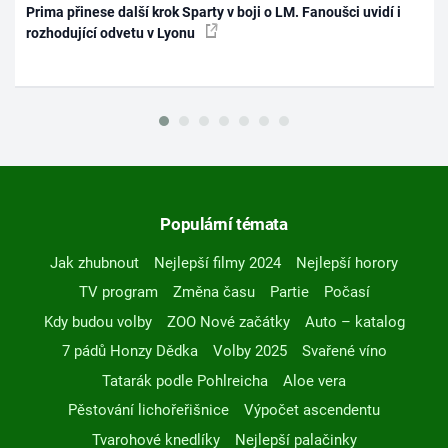
Prima přinese další krok Sparty v boji o LM. Fanoušci uvidí i
rozhodující odvetu v Lyonu
Populární témata
Jak zhubnout
Nejlepší filmy 2024
Nejlepší horory
TV program
Změna času
Partie
Počasí
Kdy budou volby
ZOO Nové začátky
Auto – katalog
7 pádů Honzy Dědka
Volby 2025
Svařené víno
Tatarák podle Pohlreicha
Aloe vera
Pěstování lichořeřišnice
Výpočet ascendentu
Tvarohové knedlíky
Nejlepší palačinky