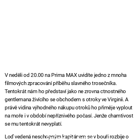
V neděli od 20.00 na Prima MAX uvidíte jedno z mnoha
filmových zpracování příběhu slavného trosečníka.
Tentokrát nám ho představí jako ne zrovna ctnostného
gentlemana živícího se obchodem s otroky ve Virginii. A
právě vidina výhodného nákupu otroků ho přiměje vyplout
na moře i v období nepříznivého počasí. Jenže chamtivost
se mu tentokrát nevyplatí.
Loď vedená neschopným kapitánem se v bouři rozbije o
Failed to fetch