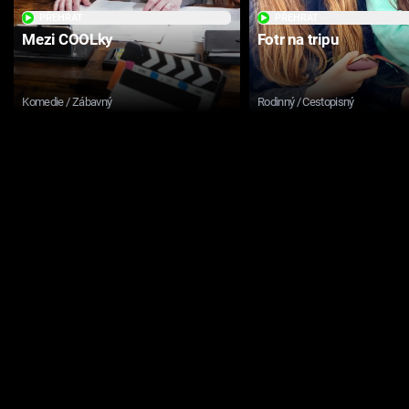
PŘEHRÁT
PŘEHRÁT
Mezi COOLky
Fotr na tripu
Komedie / Zábavný
Rodinný / Cestopisný