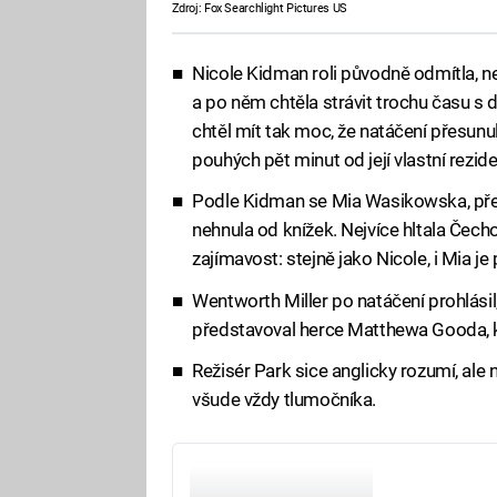
Zdroj: Fox Searchlight Pictures US
Nicole Kidman roli původně odmítla, 
a po něm chtěla strávit trochu času s 
chtěl mít tak moc, že natáčení přesun
pouhých pět minut od její vlastní rezid
Podle Kidman se Mia Wasikowska, před
nehnula od knížek. Nejvíce hltala Čech
zajímavost: stejně jako Nicole, i Mia 
Wentworth Miller po natáčení prohlásil,
představoval herce Matthewa Gooda, kt
Režisér Park sice anglicky rozumí, ale 
všude vždy tlumočníka.