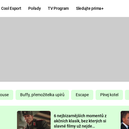
Cool Esport
Pořady
TV Program
Sledujte prima+
Hry
Zábava
MAFIA
ZÁBAVN
GALERI
GTA 6
NEJLEP
KINGDOM
KOMEDI
COME:
DELIVERANCE
CHUCK
House
Buffy, přemožitelka upírů
Escape
Plnej kotel
NORRIS
ESPORT
6 nejbizarnějších momentů z
DEADP
akčních klasik, bez kterých si
slavné filmy už nejde