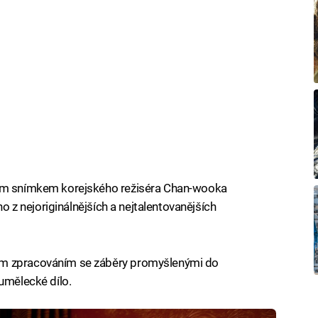
ným snímkem korejského režiséra Chan-wooka
ho z nejoriginálnějších a nejtalentovanějších
ým zpracováním se záběry promyšlenými do
 umělecké dílo.