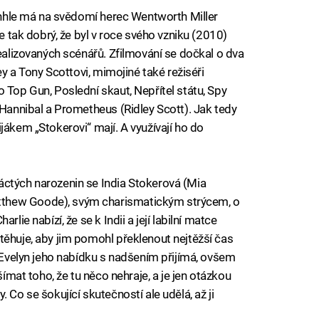
Tenhle má na svědomí herec Wentworth Miller
je tak dobrý, že byl v roce svého vzniku (2010)
realizovaných scénářů. Zfilmování se dočkal o dva
ey a Tony Scottovi, mimojiné také režiséři
 Top Gun, Poslední skaut, Nepřítel státu, Spy
 Hannibal a Prometheus (Ridley Scott). Jak tedy
jákem „Stokerovi“ mají. A využívají ho do
áctých narozenin se India Stokerová (Mia
thew Goode), svým charismatickým strýcem, o
lie nabízí, že se k Indii a její labilní matce
stěhuje, aby jim pomohl překlenout nejtěžší čas
. Evelyn jeho nabídku s nadšením přijímá, ovšem
šímat toho, že tu něco nehraje, a je jen otázkou
 Co se šokující skutečností ale udělá, až ji