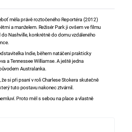
neboť měla právě roztočeného Reportéra (2012)
dětmi a manželem. Režisér Park ji ovšem ve filmu
ul do Nashville, konkrétně do domu vzdáleného
ence.
stavitelka Indie, během natáčení prakticky
ova a Tennessee Williamse. A ještě jedna
je původem Australanka.
 že si při psaní v roli Charlese Stokera skutečně
erý tuto postavu nakonec ztvárnil.
nemluví. Proto měl s sebou na place a vlastně