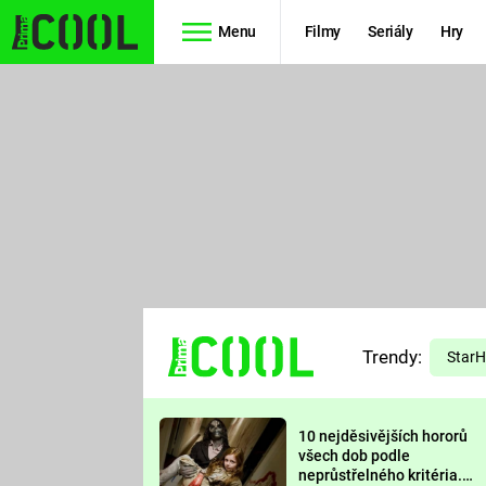
Menu
Filmy
Seriály
Hry
Seriály
Filmy
SIMPSONOVI
STAR WARS
HVĚZDNÁ
AVENGERS
BRÁNA
RYCHLE A
TEORIE
ZBĚSILE 10
Trendy:
VELKÉHO
Star
PREDÁTOR
TŘESKU
10 nejděsivějších hororů
FUTURAMA
všech dob podle
neprůstřelného kritéria.