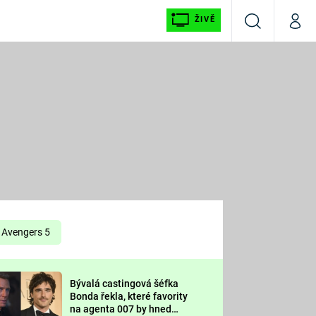
ŽIVĚ
Vyhledávání
Můj p
Prima+
É
CNN Prima NEWS
E
Prima FRESH
ŠÍ
Prima LIVING
E
Prima Ženy
Avengers 5
Prima LAJK
Bývalá castingová šéfka
OOL
Bonda řekla, které favority
Sledujte nás
na agenta 007 by hned