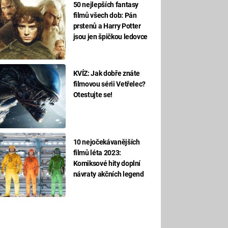
50 nejlepších fantasy
filmů všech dob: Pán
prstenů a Harry Potter
jsou jen špičkou ledovce
KVÍZ: Jak dobře znáte
filmovou sérii Vetřelec?
Otestujte se!
10 nejočekávanějších
filmů léta 2023:
Komiksové hity doplní
návraty akčních legend