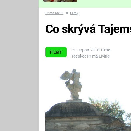
Které děsivé pecky vám
nejvíc zvednou tep?
Prima COOL
■
Filmy
Co skrývá Tajems
20. srpna 2018 10:46
FILMY
redakce Prima Living