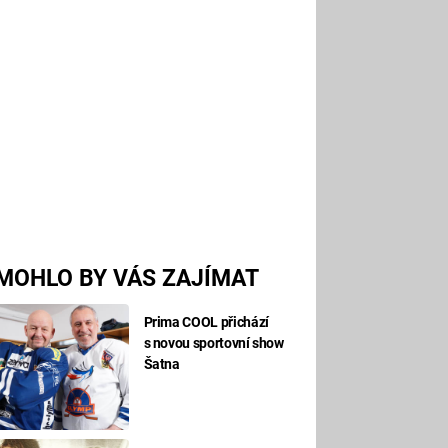
MOHLO BY VÁS ZAJÍMAT
Prima COOL přichází
s novou sportovní show
Šatna