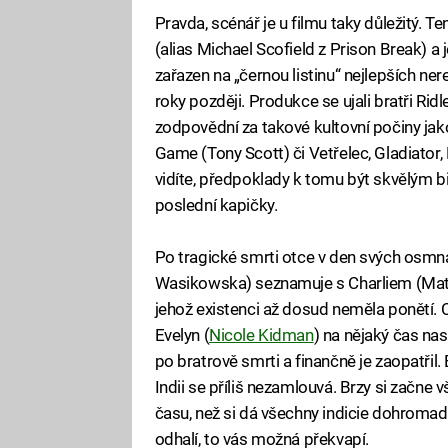
Pravda, scénář je u filmu taky důležitý. 
(alias Michael Scofield z Prison Break) a 
zařazen na „černou listinu“ nejlepších ne
roky později. Produkce se ujali bratři Ridl
zodpovědní za takové kultovní počiny jako
Game (Tony Scott) či Vetřelec, Gladiator,
vidíte, předpoklady k tomu být skvělým bi
poslední kapičky.
Po tragické smrti otce v den svých osmn
Wasikowska) seznamuje s Charliem (Mat
jehož existenci až dosud neměla ponětí. Char
Evelyn (
Nicole Kidman
) na nějaký čas na
po bratrově smrti a finančně je zaopatřil
Indii se příliš nezamlouvá. Brzy si začne v
času, než si dá všechny indicie dohromady.
odhalí, to vás možná překvapí.