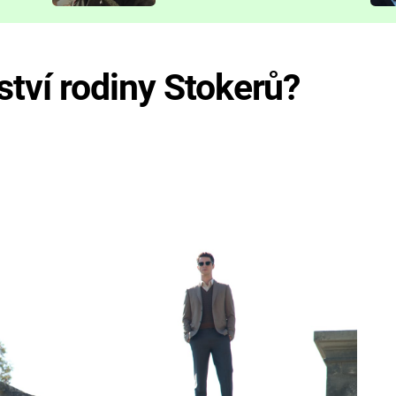
představit
tví rodiny Stokerů?