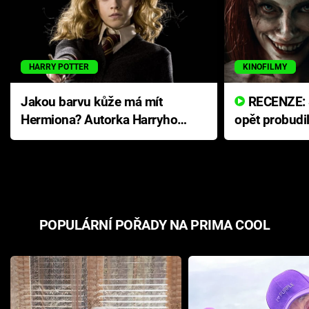
HARRY POTTER
KINOFILMY
Jakou barvu kůže má mít
RECENZE: Smrtelné zlo se
Hermiona? Autorka Harryho
opět probudi
Pottera přišla s ráznou
přichází s n
odpovědí
hororovou n
POPULÁRNÍ POŘADY NA PRIMA COOL