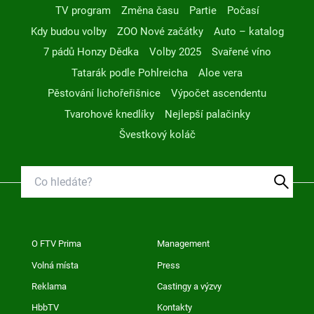
TV program
Změna času
Partie
Počasí
Kdy budou volby
ZOO Nové začátky
Auto – katalog
7 pádů Honzy Dědka
Volby 2025
Svařené víno
Tatarák podle Pohlreicha
Aloe vera
Pěstování lichořeřišnice
Výpočet ascendentu
Tvarohové knedlíky
Nejlepší palačinky
Švestkový koláč
O FTV Prima
Management
Volná místa
Press
Reklama
Castingy a výzvy
HbbTV
Kontakty