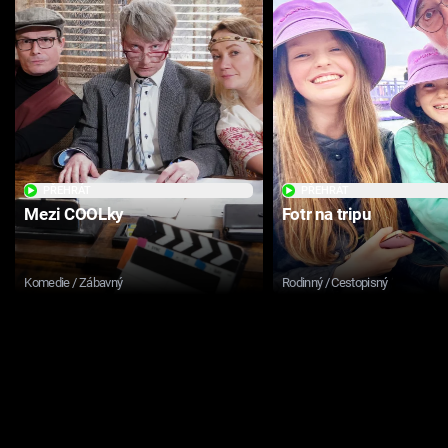
PŘEHRÁT
PŘEHRÁT
Mezi COOLky
Fotr na tripu
Komedie / Zábavný
Rodinný / Cestopisný