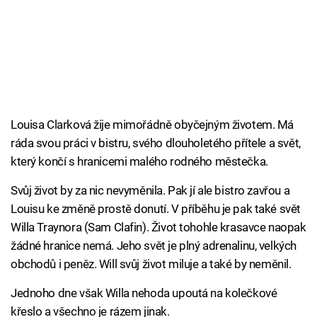
Louisa Clarková žije mimořádně obyčejným životem. Má
ráda svou práci v bistru, svého dlouholetého přítele a svět,
který končí s hranicemi malého rodného městečka.
Svůj život by za nic nevyměnila. Pak jí ale bistro zavřou a
Louisu ke změně prostě donutí. V příběhu je pak také svět
Willa Traynora (Sam Clafin). Život tohohle krasavce naopak
žádné hranice nemá. Jeho svět je plný adrenalinu, velkých
obchodů i peněz. Will svůj život miluje a také by neměnil.
Jednoho dne však Willa nehoda upoutá na kolečkové
křeslo a všechno je rázem jinak.