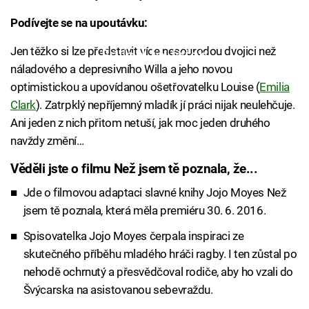
Podívejte se na upoutávku:
Jen těžko si lze představit více nesourodou dvojici než
Failed to fetch
náladového a depresivního Willa a jeho novou
optimistickou a upovídanou ošetřovatelku Louise (
Emilia
Clark
). Zatrpklý nepříjemný mladík jí práci nijak neulehčuje.
Ani jeden z nich přitom netuší, jak moc jeden druhého
navždy změní…
Věděli jste o filmu Než jsem tě poznala, že...
Jde o filmovou adaptaci slavné knihy Jojo Moyes Než
jsem tě poznala, která měla premiéru 30. 6. 2016.
Spisovatelka Jojo Moyes čerpala inspiraci ze
skutečného příběhu mladého hráči ragby. I ten zůstal po
nehodě ochrnutý a přesvědčoval rodiče, aby ho vzali do
Švýcarska na asistovanou sebevraždu.