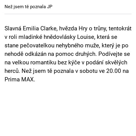
Cool Esport
Než jsem tě poznala JP
Pořady
Slavná Emilia Clarke, hvězda Hry o trůny, tentokrát
TV Program
v roli mladinké hnědovlásky Louise, která se
stane pečovatelkou nehybného muže, který je po
Sledujte prima+
nehodě odkázán na pomoc druhých. Podívejte se
na velkou romantiku bez kýče v podání skvělých
Přihlášení
herců. Než jsem tě poznala v sobotu ve 20.00 na
Prima MAX.
Sledujte nás