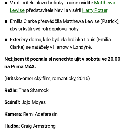
V roli přítele hlavní hrdinky Louise uvidíte
Matthewa
Lewise
, představitele Nevilla v sérii
Harry Potter
.
Emilia Clarke přesvědčila Matthewa Lewise (Patrick),
aby si kvůli své roli depiloval nohy.
Exteriéry domu, kde bydlela hrdinka Louis (Emilia
Clarke) se natáčely v Harrow v Londýně.
Než jsem tě poznala si nenechte ujít v sobotu ve 20.00
na Prima MAX.
(Britsko-americký film, romantický, 2016)
Režie:
Thea Sharrock
Scénář:
Jojo Moyes
Kamera:
Remi Adefarasin
Hudba:
Craig Armstrong