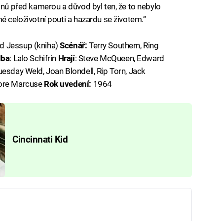
onů před kamerou a důvod byl ten, že to nebylo
é celoživotní pouti a hazardu se životem.“
rd Jessup (kniha)
Scénář:
Terry Southern, Ring
ba
: Lalo Schifrin
Hrají
: Steve McQueen, Edward
uesday Weld, Joan Blondell, Rip Torn, Jack
dore Marcuse
Rok uvedení:
1964
Cincinnati Kid