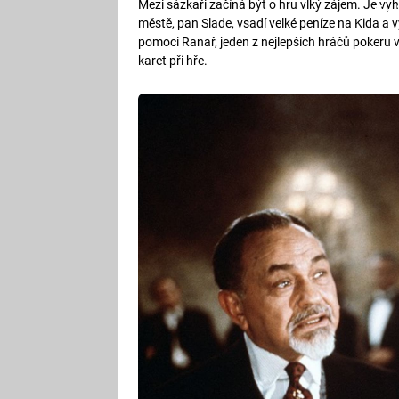
Mezi sázkaři začíná být o hru vlký zájem. Je vy
Fa
městě, pan Slade, vsadí velké peníze na Kida 
pomoci Ranař, jeden z nejlepších hráčů pokeru 
karet při hře.