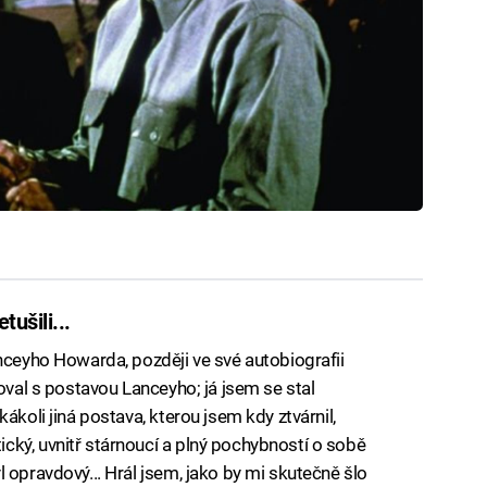
tušili...
anceyho Howarda, později ve své autobiografii
koval s postavou Lanceyho; já jsem se stal
ákoli jiná postava, kterou jsem kdy ztvárnil,
ký, uvnitř stárnoucí a plný pochybností o sobě
 opravdový... Hrál jsem, jako by mi skutečně šlo