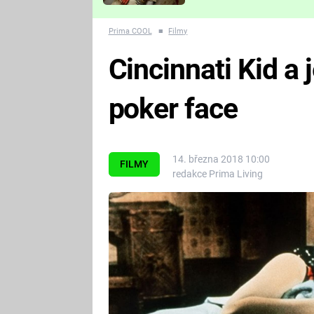
Které děsivé pecky vám
nejvíc zvednou tep?
Prima COOL
■
Filmy
Cincinnati Kid a
poker face
14. března 2018 10:00
FILMY
redakce Prima Living