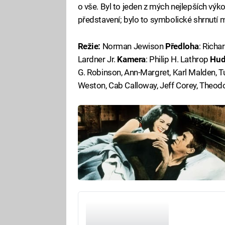
o vše. Byl to jeden z mých nejlepších výk
představení; bylo to symbolické shrnutí m
Režie:
Norman Jewison
Předloha
: Richa
Lardner Jr.
Kamera
: Philip H. Lathrop
Hud
G. Robinson, Ann-Margret, Karl Malden, T
Weston, Cab Calloway, Jeff Corey, Theo