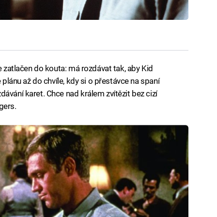
je zatlačen do kouta: má rozdávat tak, aby Kid
e plánu až do chvíle, kdy si o přestávce na spaní
ávání karet. Chce nad králem zvítězit bez cizí
gers.