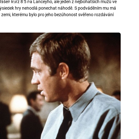
hlášen kurz 8:5 na Lanceyho, ale jeden z nejbohatších mužů ve
iled to fetch
a výsledek hry nehodlá ponechat náhodě. S podváděním mu má
v zemi, kterému bylo pro jeho bezúhonost svěřeno rozdávání