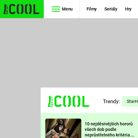
Menu
Filmy
Seriály
Hry
Seriály
Filmy
SIMPSONOVI
STAR WARS
HVĚZDNÁ
AVENGERS
BRÁNA
RYCHLE A
TEORIE
ZBĚSILE 10
Trendy:
VELKÉHO
Star
PREDÁTOR
TŘESKU
10 nejděsivějších hororů
FUTURAMA
všech dob podle
neprůstřelného kritéria.