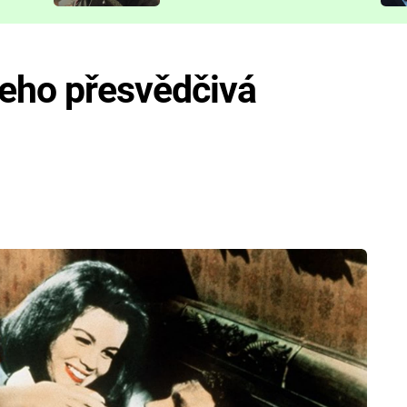
představit
 jeho přesvědčivá