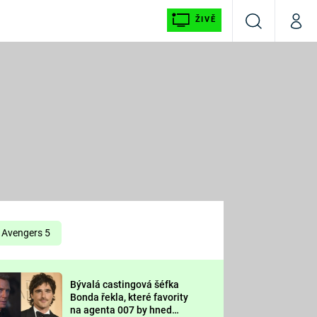
ŽIVĚ
Vyhledávání
Můj p
Prima+
É
CNN Prima NEWS
E
Prima FRESH
ŠÍ
Prima LIVING
E
Prima Ženy
Avengers 5
Prima LAJK
Bývalá castingová šéfka
OOL
Bonda řekla, které favority
Sledujte nás
na agenta 007 by hned