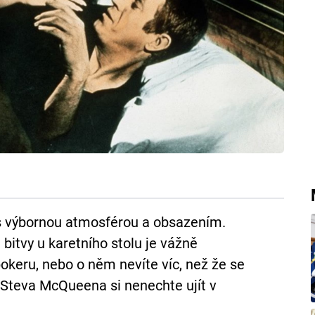
s výbornou atmosférou a obsazením.
itvy u karetního stolu je vážně
 pokeru, nebo o něm nevíte víc, než že se
Steva McQueena si nenechte ujít v