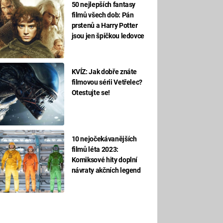
50 nejlepších fantasy
filmů všech dob: Pán
prstenů a Harry Potter
jsou jen špičkou ledovce
KVÍZ: Jak dobře znáte
filmovou sérii Vetřelec?
Otestujte se!
10 nejočekávanějších
filmů léta 2023:
Komiksové hity doplní
návraty akčních legend