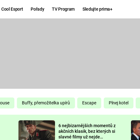
Cool Esport
Pořady
TV Program
Sledujte prima+
Hry
Zábava
MAFIA
ZÁBAVN
GALERI
GTA 6
NEJLEP
KINGDOM
KOMEDI
COME:
DELIVERANCE
CHUCK
House
Buffy, přemožitelka upírů
Escape
Plnej kotel
NORRIS
ESPORT
6 nejbizarnějších momentů z
DEADP
akčních klasik, bez kterých si
slavné filmy už nejde