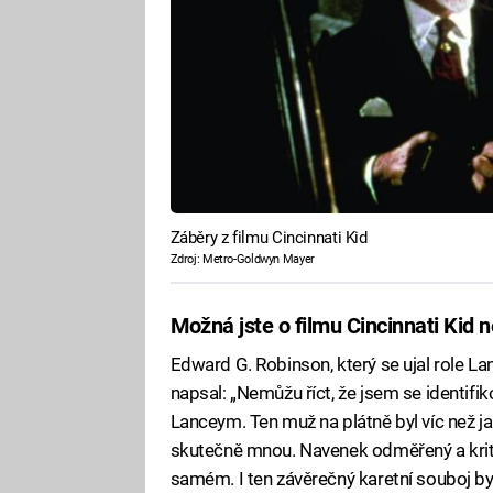
Záběry z filmu Cincinnati Kid
Zdroj: Metro-Goldwyn Mayer
Možná jste o filmu Cincinnati Kid ne
Edward G. Robinson, který se ujal role L
napsal: „Nemůžu říct, že jsem se identifi
Lanceym. Ten muž na plátně byl víc než jak
skutečně mnou. Navenek odměřený a kritic
samém. I ten závěrečný karetní souboj byl