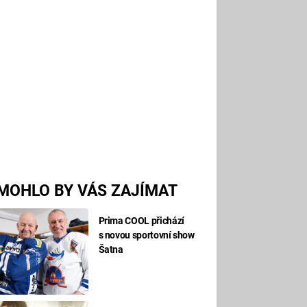
MOHLO BY VÁS ZAJÍMAT
Prima COOL přichází
s novou sportovní show
Šatna