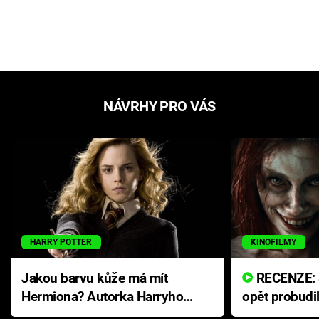
NÁVRHY PRO VÁS
HARRY POTTER
KINOFILMY
Jakou barvu kůže má mít
RECENZE: Smrtelné zlo se
Hermiona? Autorka Harryho
opět probudi
Pottera přišla s ráznou
přichází s n