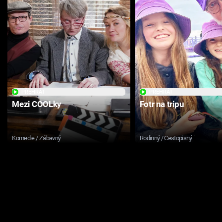
PŘEHRÁT
PŘEHRÁT
Mezi COOLky
Fotr na tripu
Komedie / Zábavný
Rodinný / Cestopisný