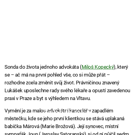
Sonda do života jednoho advokáta (
Miloš Kopecký
), který
se – ač má na první pohled vše, co si může přát –
rozhodne zcela změnit svůj život. Právničinou znavený
Lukášek uposlechne rady svého lékaře a opustí zavedenou
praxi v Praze a byt s výhledem na Vltavu.
Vymění je za malou advokátní kancelář v zapadlém
Failed to fetch
městečku, kde se jeho první klientkou se stává uplakaná
babička Márová (Marie Brožová). Její synovec, místní
sympaťák Joun (Jaroslav Satoranský), si od ní půjčil sedm