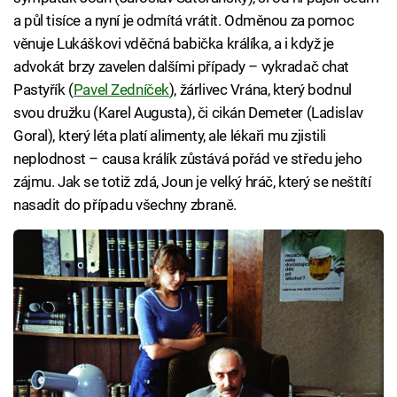
a půl tisíce a nyní je odmítá vrátit. Odměnou za pomoc
věnuje Lukáškovi vděčná babička králíka, a i když je
advokát brzy zavelen dalšími případy – vykradač chat
Pastyřík (
Pavel Zedníček
), žárlivec Vrána, který bodnul
svou družku (Karel Augusta), či cikán Demeter (Ladislav
Goral), který léta platí alimenty, ale lékaři mu zjistili
neplodnost – causa králík zůstává pořád ve středu jeho
zájmu. Jak se totiž zdá, Joun je velký hráč, který se neštítí
nasadit do případu všechny zbraně.