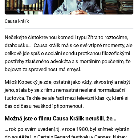
Causa králík
Nečekejte čistokrevnou komedii typu Zítra to roztočíme,
drahoušku…! Causa králík má sice své vtipné momenty, ale
celkově jde spíš o sociální sondu protkanou filozofickými
postřehy zkušeného advokáta a s morálním poučením, že
bojovat za spravedlnost má smysl.
Miloš Kopecký je zde, ostatně jako vždy, skvostný a nebýt
jeho, stala by se z filmu nemastná neslaná normalizační
tuctovka. Takhle se ale řadí mezi televizní klasiky, které si
čas od času neuškodí připomenout.
Možná jste o filmu Causa Králík netušili, že…
... rok po svém uvedení, tj. v roce 1980, byl snímek vybrán
do soutěže Un Certain Regard festivalu v Cannes. Název