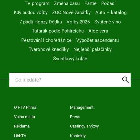
TV program
Změna času
Partie
Počasí
Kdy budou volby
ZOO Nové začátky
Auto – katalog
7 pádů Honzy Dědka
Volby 2025
Svařené víno
Tatarák podle Pohlreicha
Aloe vera
Pěstování lichořeřišnice
Výpočet ascendentu
Tvarohové knedlíky
Nejlepší palačinky
Švestkový koláč
O FTV Prima
Management
Volná místa
Press
Reklama
Castingy a výzvy
HbbTV
Kontakty