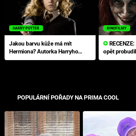
HARRY POTTER
KINOFILMY
Jakou barvu kůže má mít
RECENZE: Smrtelné zlo se
Hermiona? Autorka Harryho
opět probudi
Pottera přišla s ráznou
přichází s n
odpovědí
hororovou n
POPULÁRNÍ POŘADY NA PRIMA COOL