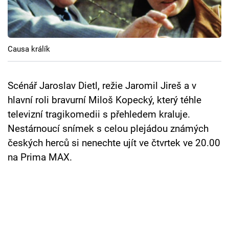
Cool Esport
Pořady
Causa králík
TV Program
Sledujte prima+
Scénář Jaroslav Dietl, režie Jaromil Jireš a v
hlavní roli bravurní Miloš Kopecký, který téhle
televizní tragikomedii s přehledem kraluje.
Přihlášení
Nestárnoucí snímek s celou plejádou známých
českých herců si nenechte ujít ve čtvrtek ve 20.00
Sledujte nás
na Prima MAX.