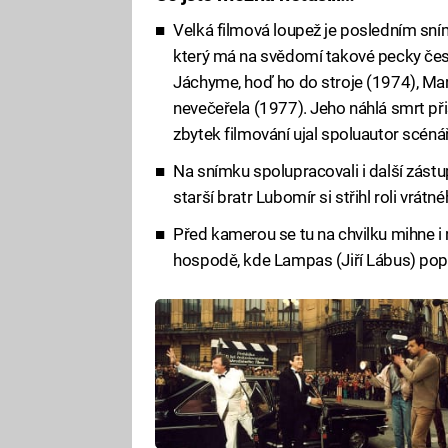
Velká filmová loupež je posledním sní
který má na svědomí takové pecky čes
Jáchyme, hoď ho do stroje (1974), Mar
nevečeřela (1977). Jeho náhlá smrt přiš
zbytek filmování ujal spoluautor scén
Na snímku spolupracovali i další zástu
starší bratr Lubomír si střihl roli vrátné
Před kamerou se tu na chvilku mihne i re
hospodě, kde Lampas (Jiří Lábus) popí