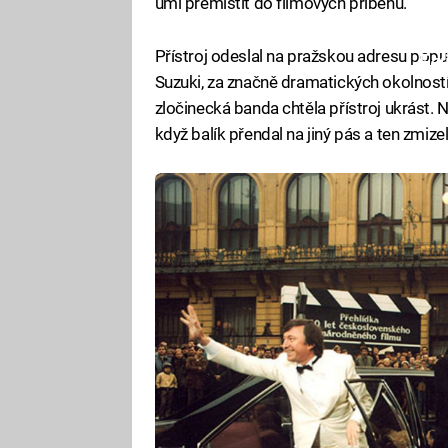
umí přemístit do filmových příběhů.
Přístroj odeslal na pražskou adresu popu
Fa
Suzuki, za značně dramatických okolností
zločinecká banda chtěla přístroj ukrást. Na
když balík přendal na jiný pás a ten zmi