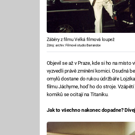
Záběry z filmu Velká filmová loupež
Zdroj: archiv: Filmové studio Barrandov
Objevil se až v Praze, kde si ho na místo 
vyzvedli právě zmínění komici. Osudná b
omylů dostane do rukou údržbáře Lojzíka, 
filmu Jáchyme, hoď ho do stroje. Vzápětí 
komiků se ocitají na Titaniku.
Jak to všechno nakonec dopadne? Dívej