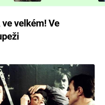
představit
A ve velkém! Ve
upeži