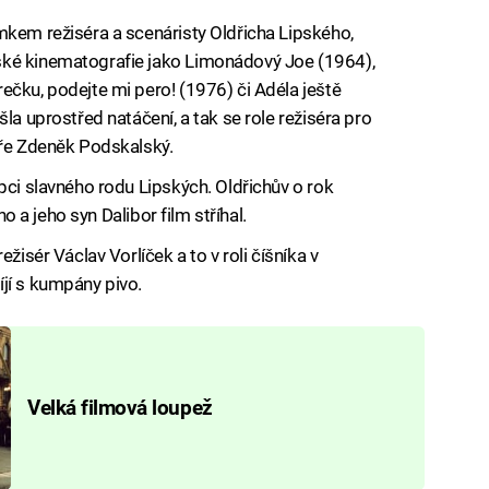
mkem režiséra a scenáristy Oldřicha Lipského,
ké kinematografie jako Limonádový Joe (1964),
ečku, podejte mi pero! (1976) či Adéla ještě
la uprostřed natáčení, a tak se role režiséra pro
áře Zdeněk Podskalský.
pci slavného rodu Lipských. Oldřichův o rok
ho a jeho syn Dalibor film stříhal.
žisér Václav Vorlíček a to v roli číšníka v
jí s kumpány pivo.
Velká filmová loupež