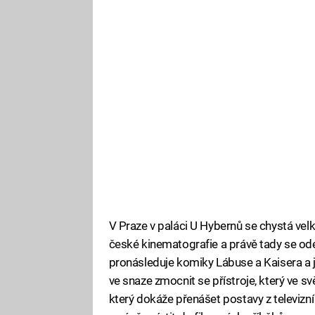
V Praze v paláci U Hybernů se chystá velk
české kinematografie a právě tady se ode
pronásleduje komiky Lábuse a Kaisera a je
ve snaze zmocnit se přístroje, který ve 
který dokáže přenášet postavy z televizn