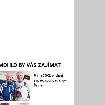
MOHLO BY VÁS ZAJÍMAT
Prima COOL přichází
s novou sportovní show
Šatna