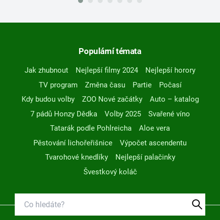
Populární témata
Jak zhubnout
Nejlepší filmy 2024
Nejlepší horory
TV program
Změna času
Partie
Počasí
Kdy budou volby
ZOO Nové začátky
Auto – katalog
7 pádů Honzy Dědka
Volby 2025
Svařené víno
Tatarák podle Pohlreicha
Aloe vera
Pěstování lichořeřišnice
Výpočet ascendentu
Tvarohové knedlíky
Nejlepší palačinky
Švestkový koláč