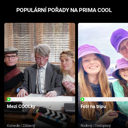
POPULÁRNÍ POŘADY NA PRIMA COOL
PŘEHRÁT
PŘEHRÁT
Mezi COOLky
Fotr na tripu
Komedie / Zábavný
Rodinný / Cestopisný