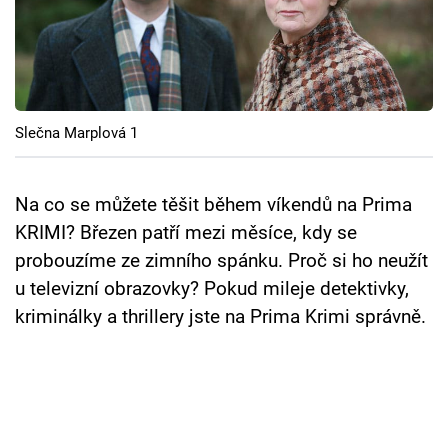
Cool Esport
Pořady
TV Program
Slečna Marplová 1
Sledujte prima+
Na co se můžete těšit během víkendů na Prima
Přihlášení
KRIMI? Březen patří mezi měsíce, kdy se
probouzíme ze zimního spánku. Proč si ho neužít
u televizní obrazovky? Pokud mileje detektivky,
Sledujte nás
kriminálky a thrillery jste na Prima Krimi správně.