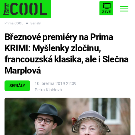
ŽIVĚ
Prima COOL
■
Seriály
STARHOUSE
BUFFY, PŘEMOŽITELKA UPÍRŮ
Trendy:
Březnové premiéry na Prima
ESCAPE
PLNEJ KOTEL
AVENGERS 5
KRIMI: Myšlenky zločinu,
francouzská klasika, ale i Slečna
Marplová
Témata
10. března 2019 22:09
SERIÁLY
Petra Kloidová
Filmy
Seriály
Hry