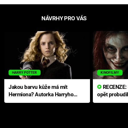
NÁVRHY PRO VÁS
HARRY POTTER
KINOFILMY
Jakou barvu kůže má mít
RECENZE: Smrtelné zlo se
Hermiona? Autorka Harryho
opět probudi
Pottera přišla s ráznou
přichází s n
odpovědí
hororovou n