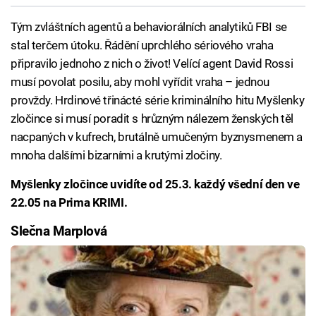
Tým zvláštních agentů a behaviorálních analytiků FBI se
stal terčem útoku. Řádění uprchlého sériového vraha
připravilo jednoho z nich o život! Velící agent David Rossi
musí povolat posilu, aby mohl vyřídit vraha – jednou
provždy. Hrdinové třinácté série kriminálního hitu Myšlenky
zločince si musí poradit s hrůzným nálezem ženských těl
nacpaných v kufrech, brutálně umučeným byznysmenem a
mnoha dalšími bizarními a krutými zločiny.
Myšlenky zločince uvidíte od 25.3. každý všední den ve
22.05 na Prima KRIMI.
Slečna Marplová