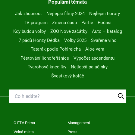
Populární témata
Jak zhubnout
Nejlepší filmy 2024
Nejlepší horory
TV program
Změna času
Partie
Počasí
Kdy budou volby
ZOO Nové začátky
Auto – katalog
7 pádů Honzy Dědka
Volby 2025
Svařené víno
Tatarák podle Pohlreicha
Aloe vera
Pěstování lichořeřišnice
Výpočet ascendentu
Tvarohové knedlíky
Nejlepší palačinky
Švestkový koláč
O FTV Prima
Management
Volná místa
Press