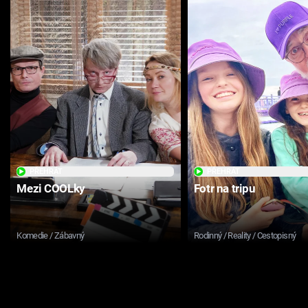
PŘEHRÁT
PŘEHRÁT
Mezi COOLky
Fotr na tripu
Komedie / Zábavný
Rodinný / Reality / Cestopisný