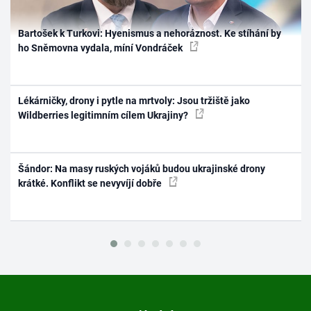
Bartošek k Turkovi: Hyenismus a nehoráznost. Ke stíhání by
ho Sněmovna vydala, míní Vondráček
Lékárničky, drony i pytle na mrtvoly: Jsou tržiště jako
Wildberries legitimním cílem Ukrajiny?
Šándor: Na masy ruských vojáků budou ukrajinské drony
krátké. Konflikt se nevyvíjí dobře