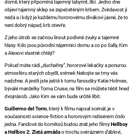
domě, který připomíná tajemný labyrint, líbí. Jedno dne
objeví tajemný sklep se zapečetěným krbem. Zvědavost jí
nedá a i když je každému hororovému divákovi jasné, že to
není dobrý nápad, krb otevře.
Z jeho útrob se začnou linout podivné zvuky a tajemné
hlasy. Kdo jsou původní nájemníci domu a co po Sally, Kim
a Alexovi vlastně chtějí?
Pokud máte rádi „duchařiny“, hororové lekačky a ponurou
atmosféru starých obydlí, snímek Nebojte se tmy vás
nadchne. A jestli jste ještě k tomu fanoušky Katie Holmes,
bývalé manželky Toma Cruise, na film se můžete těšit hned
dvojnásob. Jako Kim se vám bude určitě líbit.
Guillermo del Torro
, který k filmu napsal scénář, je v
současnosti science-fiction a hororovým režisérem číslo
jedna. Fandové do komiksů budou znát jeho filmy
Hellboy
a Hellboy 2: Zlatá armáda
o trochu svérázném ďáblovi,