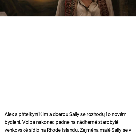
MAX vysílá v pondělí ve 22.30
Cool Esport
Pořady
TV Program
Sledujte prima+
Přihlášení
Sledujte nás
Alex s přítelkyní Kim a dcerou Sally se rozhodují o novém
bydlení. Volba nakonec padne na nádherné starobylé
venkovské sídlo na Rhode Islandu. Zejména malé Sally se v