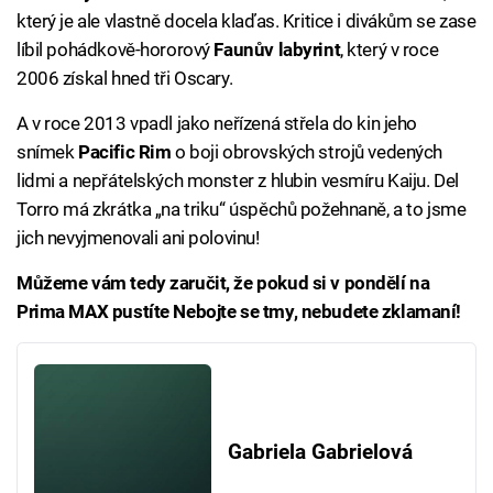
který je ale vlastně docela klaďas. Kritice i divákům se zase
líbil pohádkově-hororový
Faunův labyrint
, který v roce
2006 získal hned tři Oscary.
A v roce 2013 vpadl jako neřízená střela do kin jeho
snímek
Pacific Rim
o boji obrovských strojů vedených
lidmi a nepřátelských monster z hlubin vesmíru Kaiju. Del
Torro má zkrátka „na triku“ úspěchů požehnaně, a to jsme
jich nevyjmenovali ani polovinu!
Můžeme vám tedy zaručit, že pokud si v pondělí na
Prima MAX pustíte Nebojte se tmy, nebudete zklamaní!
Gabriela Gabrielová