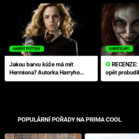
HARRY POTTER
KINOFILMY
Jakou barvu kůže má mít
RECENZE: Smrtelné zlo se
Hermiona? Autorka Harryho
opět probudi
Pottera přišla s ráznou
přichází s n
odpovědí
hororovou n
POPULÁRNÍ POŘADY NA PRIMA COOL