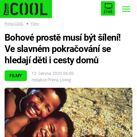
ŽIVĚ
Prima COOL
■
Filmy
STARHOUSE
BUFFY, PŘEMOŽITELKA UPÍRŮ
Trendy:
Bohové prostě musí být šílení!
ESCAPE
PLNEJ KOTEL
AVENGERS 5
Ve slavném pokračování se
hledají děti i cesty domů
12. června 2020 06:00
FILMY
redakce Prima Living
Témata
Filmy
Seriály
Hry