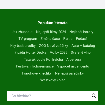
Populární témata
Jak zhubnout
Nejlepší filmy 2024
Nejlepší horory
TV program
Změna času
Partie
Počasí
Kdy budou volby
ZOO Nové začátky
Auto – katalog
7 pádů Honzy Dědka
Volby 2025
Svařené víno
Tatarák podle Pohlreicha
Aloe vera
Pěstování lichořeřišnice
Výpočet ascendentu
Tvarohové knedlíky
Nejlepší palačinky
Švestkový koláč