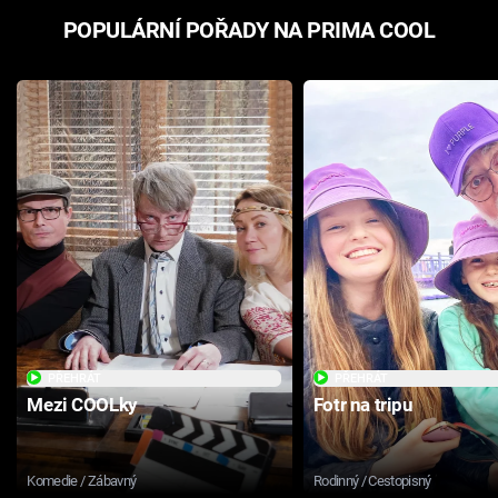
POPULÁRNÍ POŘADY NA PRIMA COOL
PŘEHRÁT
PŘEHRÁT
Mezi COOLky
Fotr na tripu
Komedie / Zábavný
Rodinný / Cestopisný