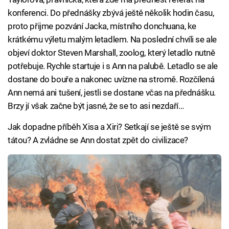
konferenci. Do přednášky zbývá ještě několik hodin času,
proto přijme pozvání Jacka, místního donchuana, ke
krátkému výletu malým letadlem. Na poslední chvíli se ale
objeví doktor Steven Marshall, zoolog, který letadlo nutně
potřebuje. Rychle startuje i s Ann na palubě. Letadlo se ale
dostane do bouře a nakonec uvízne na stromě. Rozčílená
Ann nemá ani tušení, jestli se dostane včas na přednášku.
Brzy jí však začne být jasné, že se to asi nezdaří…
Jak dopadne příběh Xisa a Xiri? Setkají se ještě se svým
tátou? A zvládne se Ann dostat zpět do civilizace?