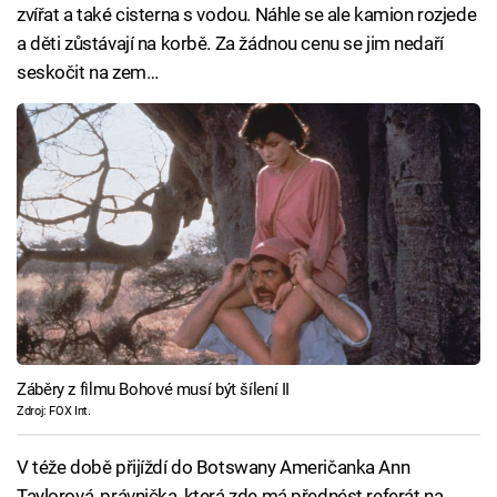
zvířat a také cisterna s vodou. Náhle se ale kamion rozjede
a děti zůstávají na korbě. Za žádnou cenu se jim nedaří
seskočit na zem…
Záběry z filmu Bohové musí být šílení II
Zdroj: FOX Int.
V téže době přijíždí do Botswany Američanka Ann
Taylorová, právnička, která zde má přednést referát na