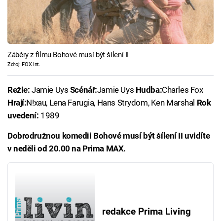
Záběry z filmu Bohové musí být šílení II
Zdroj: FOX Int.
Režie:
Jamie Uys
Scénář:
Jamie Uys
Hudba:
Charles Fox
Hrají:
N!xau, Lena Farugia, Hans Strydom, Ken Marshal
Rok
uvedení:
1989
Dobrodružnou komedii Bohové musí být šílení II uvidíte
v neděli od 20.00 na Prima MAX.
redakce Prima Living