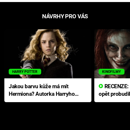
NÁVRHY PRO VÁS
HARRY POTTER
KINOFILMY
Jakou barvu kůže má mít
RECENZE: Smrtelné zlo se
Hermiona? Autorka Harryho
opět probudi
Pottera přišla s ráznou
přichází s n
odpovědí
hororovou n