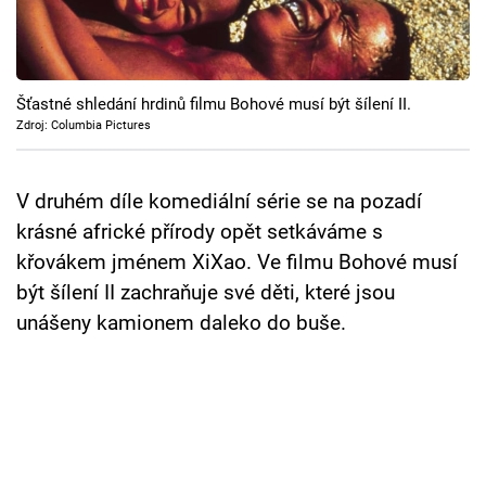
Cool Esport
Pořady
Šťastné shledání hrdinů filmu Bohové musí být šílení II.
TV Program
Zdroj: Columbia Pictures
Sledujte prima+
V druhém díle komediální série se na pozadí
krásné africké přírody opět setkáváme s
Přihlášení
křovákem jménem XiXao. Ve filmu Bohové musí
být šílení II zachraňuje své děti, které jsou
unášeny kamionem daleko do buše.
Sledujte nás