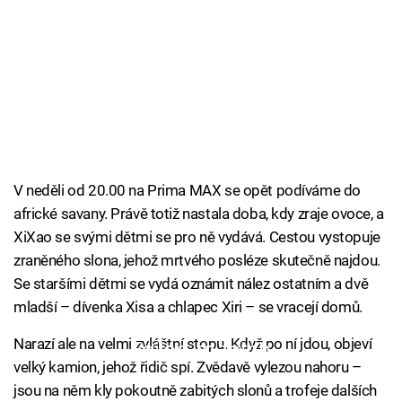
V neděli od 20.00 na Prima MAX se opět podíváme do
africké savany. Právě totiž nastala doba, kdy zraje ovoce, a
XiXao se svými dětmi se pro ně vydává. Cestou vystopuje
zraněného slona, jehož mrtvého posléze skutečně najdou.
Se staršími dětmi se vydá oznámit nález ostatním a dvě
mladší – dívenka Xisa a chlapec Xiri – se vracejí domů.
Narazí ale na velmi zvláštní stopu. Když po ní jdou, objeví
Failed to fetch
velký kamion, jehož řidič spí. Zvědavě vylezou nahoru –
jsou na něm kly pokoutně zabitých slonů a trofeje dalších