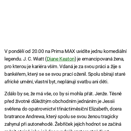
V pondělí od 20.00 na Prima MAX uvidíte jednu komediální
legendu. J. C. Wiatt (
Diane Keaton
) je emancipovaná žena,
pro kterou je kariéra vším. Vdaná je za svou práci a žije s
bankéřem, který se se svou prací oženil. Spolu sbírají staré
africké umění, vlastní byt, neplánují svatbu ani děti.
Zdálo by se, že má vše, co by si mohla přát. Jenže. Těsně
před životně důležitým obchodním jednáním je Jessii
svěřena do opatrovnictví třináctiměsíční Elizabeth, dcera
bratrance Andrewa, který spolu se svou ženou tragicky
zahynul při autonehodě. Žebříček jejích hodnot se začíná