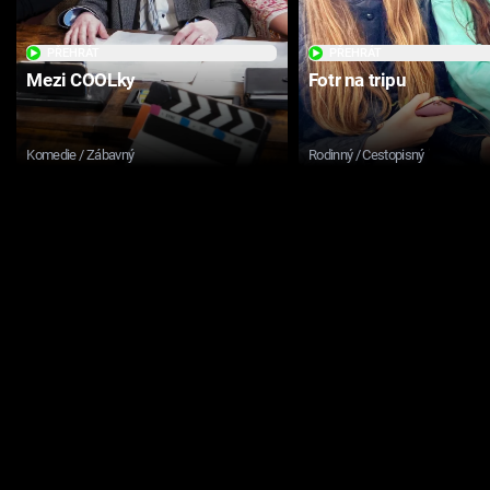
PŘEHRÁT
PŘEHRÁT
Mezi COOLky
Fotr na tripu
Komedie / Zábavný
Rodinný / Cestopisný