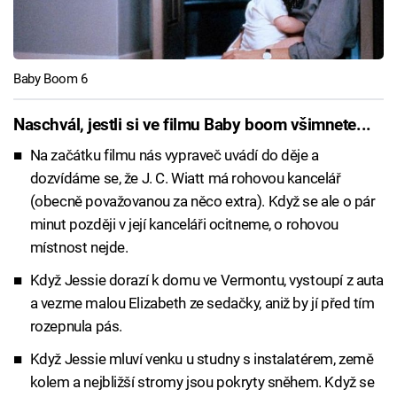
Baby Boom 6
Naschvál, jestli si ve filmu Baby boom všimnete...
Na začátku filmu nás vypraveč uvádí do děje a
dozvídáme se, že J. C. Wiatt má rohovou kancelář
(obecně považovanou za něco extra). Když se ale o pár
minut později v její kanceláři ocitneme, o rohovou
místnost nejde.
Když Jessie dorazí k domu ve Vermontu, vystoupí z auta
a vezme malou Elizabeth ze sedačky, aniž by jí před tím
rozepnula pás.
Když Jessie mluví venku u studny s instalatérem, země
kolem a nejbližší stromy jsou pokryty sněhem. Když se