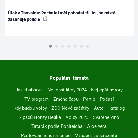
Útok v Tanvaldu: Pachatel měl pobodat tři lidi, na místě
zasahuje policie
Populární témata
Jak zhubnout
Nejlepší filmy 2024
Nejlepší horory
TV program
Změna času
Partie
Počasí
Kdy budou volby
ZOO Nové začátky
Auto – katalog
7 pádů Honzy Dědka
Volby 2025
Svařené víno
Tatarák podle Pohlreicha
Aloe vera
Pěstování lichořeřišnice
Výpočet ascendentu