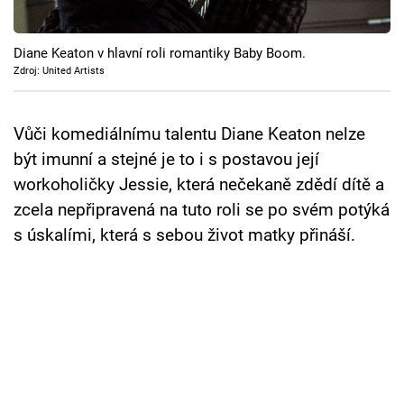
Cool Esport
Diane Keaton v hlavní roli romantiky Baby Boom.
Pořady
Zdroj: United Artists
TV Program
Vůči komediálnímu talentu Diane Keaton nelze
Sledujte prima+
být imunní a stejné je to i s postavou její
workoholičky Jessie, která nečekaně zdědí dítě a
Přihlášení
zcela nepřipravená na tuto roli se po svém potýká
s úskalími, která s sebou život matky přináší.
Sledujte nás