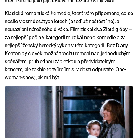
měnit stejně jako její dosavadní bezstarostný život...
Klasická romantická komedie, která vám připomene, co se
Failed to fetch
nosilo v osmdesátých letech (a teď už naštěstí ne), a
neurazí ani náročného diváka. Film získal dva Zlaté glóby –
za nejlepší počin v kategorii muzikál nebo komedie a za
nejlepší ženský herecký výkon v této kategorii. Bez Diany
Keaton by člověk možná trochu remcal nad jednoduchým
scénářem, průhlednou zápletkou a předvídatelným
koncem, ale takhle to tvůrcům s radostí odpustíte. One-
woman-show, jak má být.