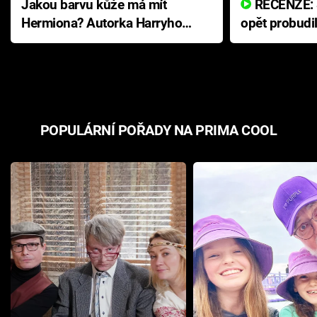
Jakou barvu kůže má mít
RECENZE: Smrtelné zlo se
Hermiona? Autorka Harryho
opět probudi
Pottera přišla s ráznou
přichází s n
odpovědí
hororovou n
POPULÁRNÍ POŘADY NA PRIMA COOL