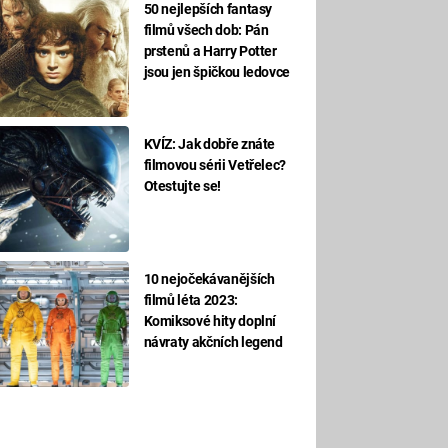
50 nejlepších fantasy
filmů všech dob: Pán
prstenů a Harry Potter
jsou jen špičkou ledovce
KVÍZ: Jak dobře znáte
filmovou sérii Vetřelec?
Otestujte se!
10 nejočekávanějších
filmů léta 2023:
Komiksové hity doplní
návraty akčních legend