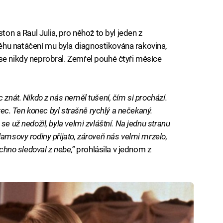
iled to fetch
ton a Raul Julia, pro něhož to byl jeden z
hu natáčení mu byla diagnostikována rakovina,
se nikdy neprobral. Zemřel pouhé čtyři měsíce
 znát. Nikdo z nás neměl tušení, čím si prochází.
erec. Ten konec byl strašně rychlý a nečekaný.
e už nedožil, byla velmi zvláštní. Na jednu stranu
damsovy rodiny přijato, zároveň nás velmi mrzelo,
echno sledoval z nebe,“
prohlásila v jednom z