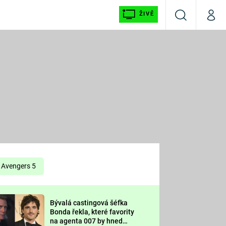
ŽIVĚ
Vyhledávání
Můj p
Prima+
É
CNN Prima NEWS
E
Prima FRESH
ŠÍ
Prima LIVING
E
Prima Ženy
Avengers 5
Prima LAJK
Bývalá castingová šéfka
OOL
Bonda řekla, které favority
Sledujte nás
na agenta 007 by hned