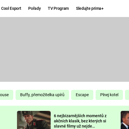
Cool Esport
Pořady
TV Program
Sledujte prima+
Hry
Zábava
MAFIA
ZÁBAVN
GALERI
GTA 6
NEJLEP
KINGDOM
KOMEDI
COME:
DELIVERANCE
CHUCK
House
Buffy, přemožitelka upírů
Escape
Plnej kotel
NORRIS
ESPORT
6 nejbizarnějších momentů z
DEADP
akčních klasik, bez kterých si
slavné filmy už nejde