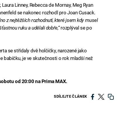
er, Laura Linney, Rebecca de Mornay, Meg Ryan
nnenfeld se nakonec rozhodl pro Joan Cusack.
no z nejtěžších rozhodnutí, které jsem kdy musel
šťastnou ruku a udělali dobře,“
rozplýval se po
erta se střídaly dvě holčičky, narozené jako
je babičku, je ve skutečnosti o rok mladší než
sobotu od 20:00 na Prima MAX.
SDÍLEJTE ČLÁNEK