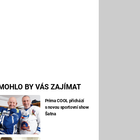
MOHLO BY VÁS ZAJÍMAT
Prima COOL přichází
s novou sportovní show
Šatna