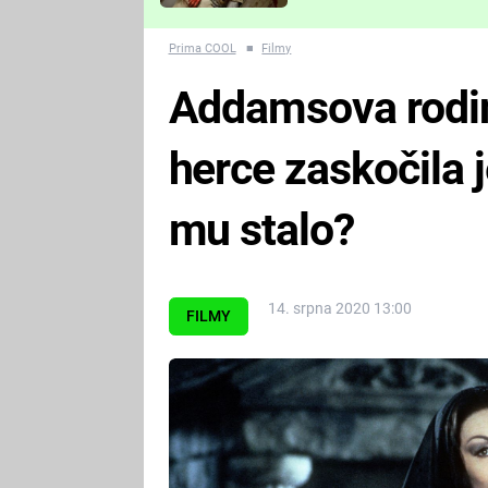
Které děsivé pecky vám
nejvíc zvednou tep?
Prima COOL
■
Filmy
Addamsova rodin
herce zaskočila 
mu stalo?
14. srpna 2020 13:00
FILMY