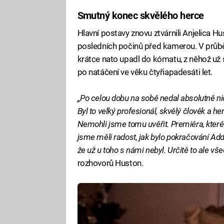
Smutný konec skvělého herce
Fa
Hlavní postavy znovu ztvárnili Anjelica Hus
posledních počinů před kamerou. V průbě
krátce nato upadl do kómatu, z něhož už 
po natáčení ve věku čtyřiapadesáti let.
„Po celou dobu na sobě nedal absolutně nic
Byl to velký profesionál, skvělý člověk a h
Nemohli jsme tomu uvěřit. Premiéra, které s
jsme měli radost, jak bylo pokračování Ad
že už u toho s námi nebyl. Určitě to ale vš
rozhovorů Huston.