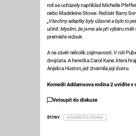
roli se ucházely například Michelle Pfeff
nebo Madeleine Stowe. Režisér Barry So
„Všechny adeptky byly úžasné a bylo to jed
učinit. Myslím, že jsme ale při výběru měli 
premiéře režisér.
A na závěr několik zajímavostí. V roli Pub
dvojčata. A herečka Carol Kane, která hra
Anjelica Huston, jež ztvárnila její dceru.
Komedii Addamsova rodina 2 uvidíte v 
Vstoupit do diskuze
ŠTÍTKY
ADDAMSOVA RODINA