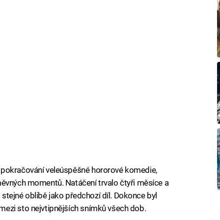
 pokračování veleúspěšné hororové komedie,
měvných momentů. Natáčení trvalo čtyři měsíce a
l stejné oblibě jako předchozí díl. Dokonce byl
ezi sto nejvtipnějších snímků všech dob.