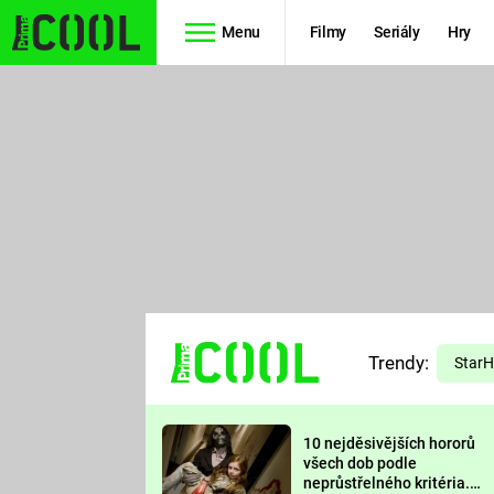
Menu
Filmy
Seriály
Hry
Seriály
Filmy
SIMPSONOVI
STAR WARS
HVĚZDNÁ
AVENGERS
BRÁNA
RYCHLE A
TEORIE
ZBĚSILE 10
Trendy:
VELKÉHO
Star
PREDÁTOR
TŘESKU
10 nejděsivějších hororů
FUTURAMA
všech dob podle
neprůstřelného kritéria.