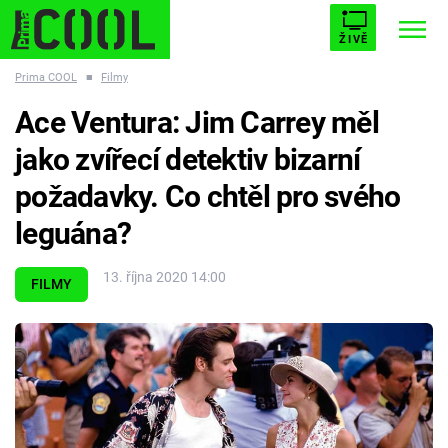
ŽIVĚ
Prima COOL
■
Filmy
STARHOUSE
BUFFY, PŘEMOŽITELKA UPÍRŮ
Trendy:
Ace Ventura: Jim Carrey měl
ESCAPE
PLNEJ KOTEL
AVENGERS 5
jako zvířecí detektiv bizarní
požadavky. Co chtěl pro svého
leguána?
Témata
13. října 2020 14:00
FILMY
Filmy
Seriály
Hry