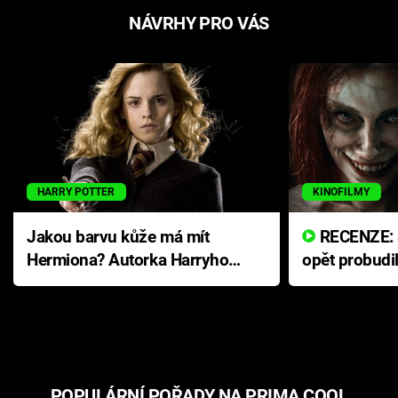
NÁVRHY PRO VÁS
HARRY POTTER
KINOFILMY
Jakou barvu kůže má mít
RECENZE: Smrtelné zlo se
Hermiona? Autorka Harryho
opět probudi
Pottera přišla s ráznou
přichází s n
odpovědí
hororovou n
POPULÁRNÍ POŘADY NA PRIMA COOL