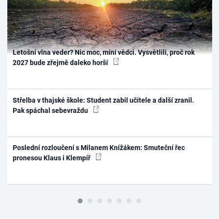
Letošní vlna veder? Nic moc, míní vědci. Vysvětlili, proč rok
2027 bude zřejmě daleko horší
Střelba v thajské škole: Student zabil učitele a další zranil.
Pak spáchal sebevraždu
Poslední rozloučení s Milanem Knížákem: Smuteční řec
pronesou Klaus i Klempíř