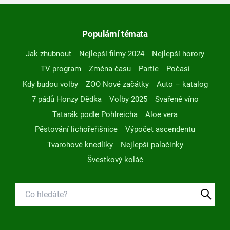
Populární témata
Jak zhubnout
Nejlepší filmy 2024
Nejlepší horory
TV program
Změna času
Partie
Počasí
Kdy budou volby
ZOO Nové začátky
Auto – katalog
7 pádů Honzy Dědka
Volby 2025
Svařené víno
Tatarák podle Pohlreicha
Aloe vera
Pěstování lichořeřišnice
Výpočet ascendentu
Tvarohové knedlíky
Nejlepší palačinky
Švestkový koláč