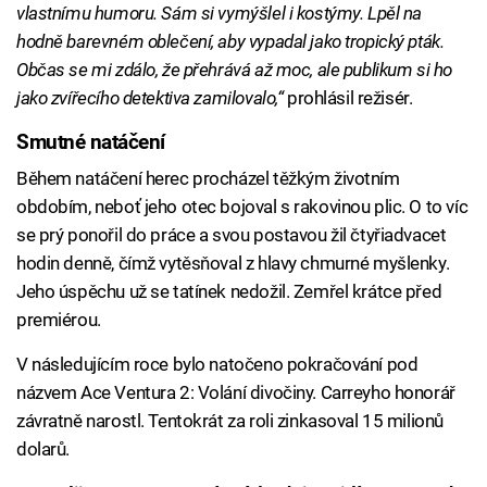
vlastnímu humoru. Sám si vymýšlel i kostýmy. Lpěl na
hodně barevném oblečení, aby vypadal jako tropický pták.
Občas se mi zdálo, že přehrává až moc, ale publikum si ho
jako zvířecího detektiva zamilovalo,“
prohlásil režisér.
Smutné natáčení
Během natáčení herec procházel těžkým životním
obdobím, neboť jeho otec bojoval s rakovinou plic. O to víc
se prý ponořil do práce a svou postavou žil čtyřiadvacet
hodin denně, čímž vytěsňoval z hlavy chmurné myšlenky.
Jeho úspěchu už se tatínek nedožil. Zemřel krátce před
premiérou.
V následujícím roce bylo natočeno pokračování pod
názvem Ace Ventura 2: Volání divočiny. Carreyho honorář
závratně narostl. Tentokrát za roli zinkasoval 15 milionů
dolarů.