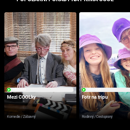
PŘEHRÁT
PŘEHRÁT
Mezi COOLky
Fotr na tripu
Komedie / Zábavný
Rodinný / Cestopisný