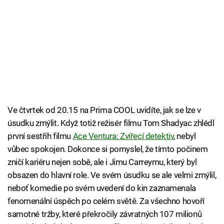
Ve čtvrtek od 20.15 na Prima COOL uvidíte, jak se lze v
úsudku zmýlit. Když totiž režisér filmu Tom Shadyac zhlédl
první sestřih filmu
Ace Ventura: Zvířecí detektiv
, nebyl
vůbec spokojen. Dokonce si pomyslel, že tímto počinem
zničí kariéru nejen sobě, ale i Jimu Carreymu, který byl
obsazen do hlavní role. Ve svém úsudku se ale velmi zmýlil,
neboť komedie po svém uvedení do kin zaznamenala
fenomenální úspěch po celém světě. Za všechno hovoří
samotné tržby, které překročily závratných 107 milionů