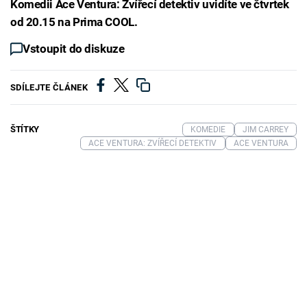
Komedii Ace Ventura: Zvířecí detektiv uvidíte ve čtvrtek
od 20.15 na Prima COOL.
Vstoupit do diskuze
SDÍLEJTE ČLÁNEK
ŠTÍTKY
KOMEDIE
JIM CARREY
ACE VENTURA: ZVÍŘECÍ DETEKTIV
ACE VENTURA