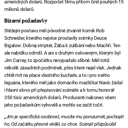
amerických dolarů. Rozpočet filmu přitom činil pouhých 15
milionů dolarů.
Bizarní požadavky
Failed to fetch
Stěžejní postavu měl původně ztvárnit komik Rob
Schneider, kterého nejvíce proslavily snímky Deuce
Bigalow: Dobrej striptér, Žába k zulíbání nebo Machři. Ten
ale nabídku odmítl. A ani s druhým osloveným, kterým byl
Jim Carrey, to zpočátku nevypadalo slibně. Měl totiž
několik zásadních podmínek, přes které nejel vlak. Jednak
chtěl mít na place vlastního kuchaře, a to i pro svého
leguána, kterého měl jako domácího mazlíčka! Navíc žádal
i hlavní slovo při přepisování scénáře a k tomu honorář
350 tisíc amerických dolarů. Producenti nakonec všem
jeho požadavkům vyhověli a mohlo se začít točit.
„Jim je specifická osobnost, musíte mu porozumět, pochopit
ho. Od začátku přesně věděl, co chce. Scénář přizpůsobil