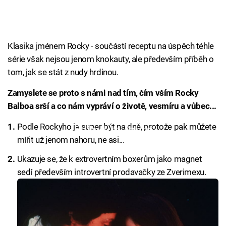
Klasika jménem Rocky - součástí receptu na úspěch téhle
série však nejsou jenom knokauty, ale především příběh o
tom, jak se stát z nudy hrdinou.
Zamyslete se proto s námi nad tím, čím vším Rocky
Balboa srší a co nám vypráví o životě, vesmíru a vůbec...
Podle Rockyho je super být na dně, protože pak můžete
Failed to fetch
mířit už jenom nahoru, ne asi...
Ukazuje se, že k extrovertním boxerům jako magnet
sedí především introvertní prodavačky ze Zverimexu.