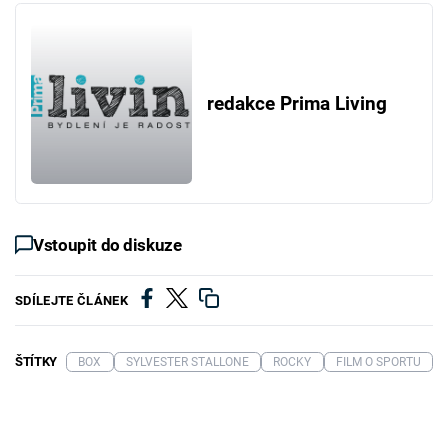
redakce Prima Living
Vstoupit do diskuze
SDÍLEJTE ČLÁNEK
ŠTÍTKY
BOX
SYLVESTER STALLONE
ROCKY
FILM O SPORTU