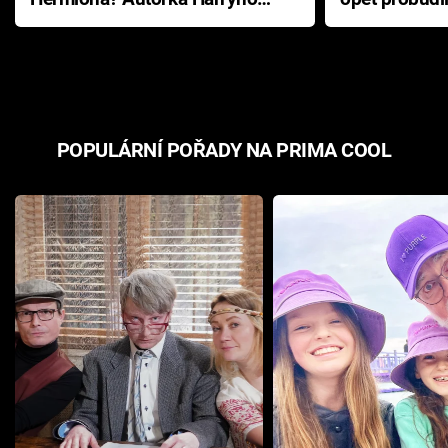
Pottera přišla s ráznou
přichází s n
odpovědí
hororovou n
POPULÁRNÍ POŘADY NA PRIMA COOL