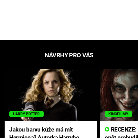
NÁVRHY PRO VÁS
HARRY POTTER
KINOFILMY
Jakou barvu kůže má mít
RECENZE: Smrtelné zlo se
Hermiona? Autorka Harryho
opět probudi