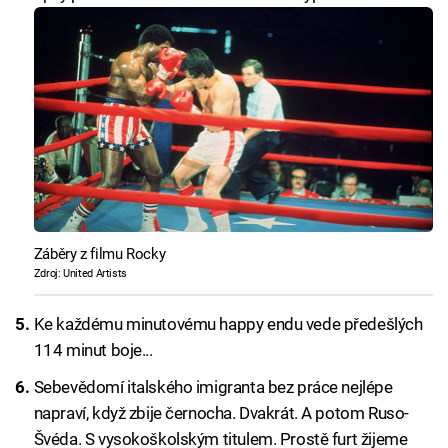
Záběry z filmu Rocky
Zdroj: United Artists
Ke každému minutovému happy endu vede předešlých
114 minut boje...
Sebevědomí italského imigranta bez práce nejlépe
napraví, když zbije černocha. Dvakrát. A potom Ruso-
Švéda. S vysokoškolským titulem. Prostě furt žijeme