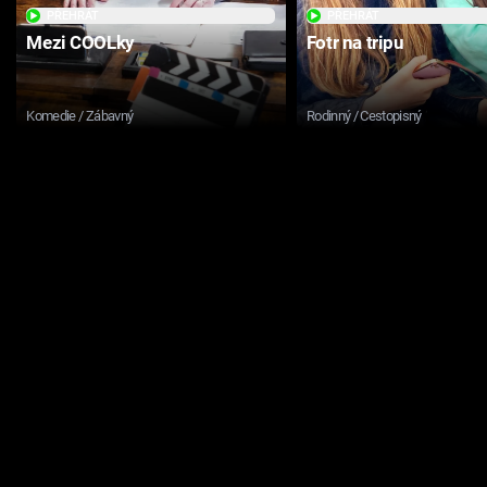
PŘEHRÁT
PŘEHRÁT
Mezi COOLky
Fotr na tripu
Komedie / Zábavný
Rodinný / Cestopisný