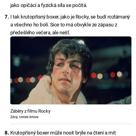
jako opičáci a fyzická síla se počítá.
I tak krutopřísný boxer, jako je Rocky, se budí rozlámaný
a všechno ho bolí. Sice to má obvykle ze zápasu z
předešlého večera, ale nešť.
Záběry z filmu Rocky
Zdroj: United Artists
Krutopřísný boxer může nosit brýle na čtení a mít