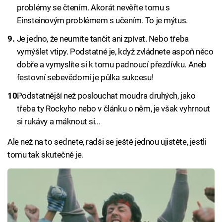
problémy se čtením. Akorát nevěřte tomu s
Einsteinovým problémem s učením. To je mýtus.
Je jedno, že neumíte tančit ani zpívat. Nebo třeba
vymýšlet vtipy. Podstatné je, když zvládnete aspoň něco
dobře a vymyslíte si k tomu padnoucí přezdívku. Aneb
festovní sebevědomí je půlka sukcesu!
Podstatnější než poslouchat moudra druhých, jako
třeba ty Rockyho nebo v článku o něm, je však vyhrnout
si rukávy a máknout si...
Ale než na to sednete, radši se ještě jednou ujistěte, jestli
tomu tak skutečně je.