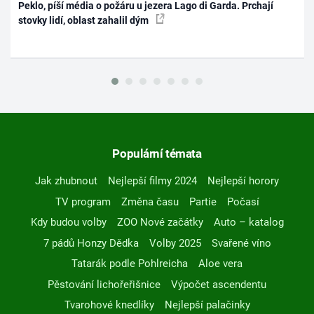
Peklo, píší média o požáru u jezera Lago di Garda. Prchají
stovky lidí, oblast zahalil dým
Populární témata
Jak zhubnout
Nejlepší filmy 2024
Nejlepší horory
TV program
Změna času
Partie
Počasí
Kdy budou volby
ZOO Nové začátky
Auto – katalog
7 pádů Honzy Dědka
Volby 2025
Svařené víno
Tatarák podle Pohlreicha
Aloe vera
Pěstování lichořeřišnice
Výpočet ascendentu
Tvarohové knedlíky
Nejlepší palačinky