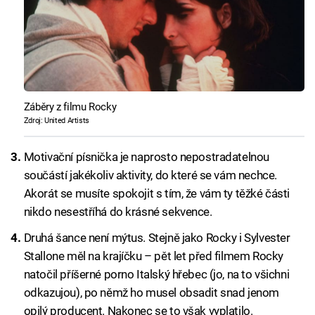
Záběry z filmu Rocky
Zdroj: United Artists
Motivační písnička je naprosto nepostradatelnou
součástí jakékoliv aktivity, do které se vám nechce.
Akorát se musíte spokojit s tím, že vám ty těžké části
nikdo nesestříhá do krásné sekvence.
Druhá šance není mýtus. Stejně jako Rocky i Sylvester
Stallone měl na krajíčku – pět let před filmem Rocky
natočil příšerné porno Italský hřebec (jo, na to všichni
odkazujou), po němž ho musel obsadit snad jenom
opilý producent. Nakonec se to však vyplatilo.