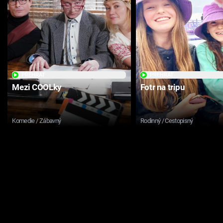
PŘEHRÁT
PŘEHRÁT
Mezi COOLky
Fotr na tripu
Komedie / Zábavný
Rodinný / Cestopisný