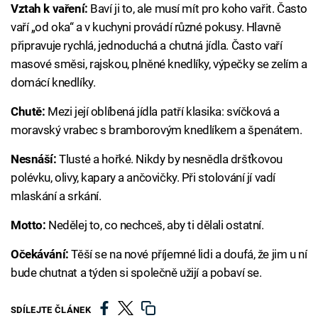
Vztah k vaření:
Baví ji to, ale musí mít pro koho vařit. Často
vaří „od oka“ a v kuchyni provádí různé pokusy. Hlavně
připravuje rychlá, jednoduchá a chutná jídla. Často vaří
masové směsi, rajskou, plněné knedlíky, výpečky se zelím a
domácí knedlíky.
Chutě:
Mezi její oblíbená jídla patří klasika: svíčková a
moravský vrabec s bramborovým knedlíkem a špenátem.
Nesnáší:
Tlusté a hořké. Nikdy by nesnědla dršťkovou
polévku, olivy, kapary a ančovičky. Při stolování jí vadí
mlaskání a srkání.
Motto:
Nedělej to, co nechceš, aby ti dělali ostatní.
Očekávání:
Těší se na nové příjemné lidi a doufá, že jim u ní
bude chutnat a týden si společně užijí a pobaví se.
SDÍLEJTE ČLÁNEK