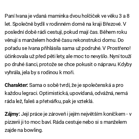
Paní Ivana je vdaná maminka dvou holčiček ve věku 3 a 8
let. Společně bydlí v rodinném domě na kraji Březové. V
poslední době rádi cestují, pokud mají čas. Během roku
věnují s manželem hodně času rekonstrukci domu. Do
pořadu se Ivana přihlásila sama už podruhé. V Prostřeno!
účinkovala už před pěti lety, ale moc to nevyšlo. Nyní touží
po druhé šanci, protože se chce pokusit o nápravu. Kdyby
vyhrála, jela by s rodinou k moři.
Charakter:
Sama o sobě tvrdí, že je společenská a pro
každou legraci. Optimistická, upovídaná, odvážná, nemá
ráda lež, faleš a přetvářku, pak je vzteklá.
Zájmy:
Její práce je zároveň i jejím největším koníčkem - v
pizzerii ji to moc baví. Ráda cestuje nebo si s manželem
zajde na bowling.