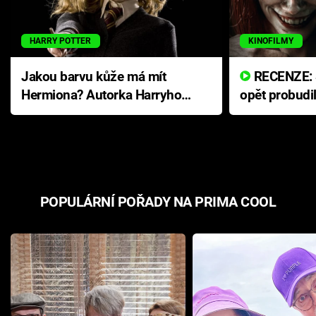
HARRY POTTER
KINOFILMY
Jakou barvu kůže má mít
RECENZE: Smrtelné zlo se
Hermiona? Autorka Harryho
opět probudi
Pottera přišla s ráznou
přichází s n
odpovědí
hororovou n
POPULÁRNÍ POŘADY NA PRIMA COOL