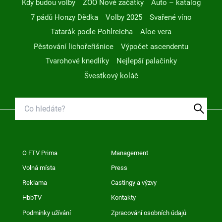
Kdy budou volby
ZOO Nové začátky
Auto – katalog
7 pádů Honzy Dědka
Volby 2025
Svařené víno
Tatarák podle Pohlreicha
Aloe vera
Pěstování lichořeřišnice
Výpočet ascendentu
Tvarohové knedlíky
Nejlepší palačinky
Švestkový koláč
O FTV Prima
Management
Volná místa
Press
Reklama
Castingy a výzvy
HbbTV
Kontakty
Podmínky užívání
Zpracování osobních údajů