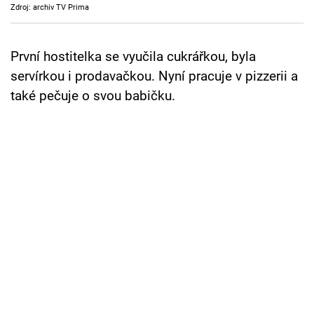
Zdroj: archiv TV Prima
Cool Esport
Pořady
První hostitelka se vyučila cukrářkou, byla
servírkou i prodavačkou. Nyní pracuje v pizzerii a
TV Program
také pečuje o svou babičku.
Sledujte prima+
Přihlášení
Sledujte nás