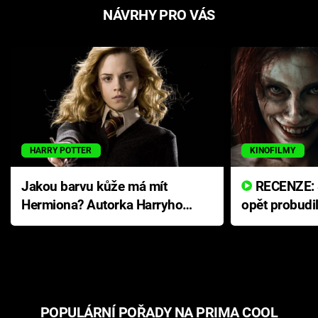
NÁVRHY PRO VÁS
HARRY POTTER
KINOFILMY
Jakou barvu kůže má mít
RECENZE: Smrtelné zlo se
Hermiona? Autorka Harryho
opět probudi
Pottera přišla s ráznou
přichází s n
odpovědí
hororovou n
POPULÁRNÍ POŘADY NA PRIMA COOL