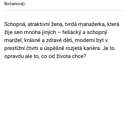
Bočanová).
Cool Esport
Pořady
Schopná, atraktivní žena, tvrdá manažerka, která
žije sen mnoha jiných – fešácký a schopný
TV Program
manžel, krásné a zdravé děti, moderní byt v
Sledujte prima+
prestižní čtvrti a úspěšně rozjetá kariéra. Je to
opravdu ale to, co od života chce?
Přihlášení
Sledujte nás