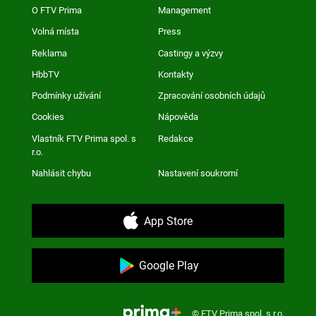
O FTV Prima
Management
Volná místa
Press
Reklama
Castingy a výzvy
HbbTV
Kontakty
Podmínky užívání
Zpracování osobních údajů
Cookies
Nápověda
Vlastník FTV Prima spol. s
Redakce
r.o.
Nahlásit chybu
Nastavení soukromí
App Store
Google Play
© FTV Prima spol. s r.o.