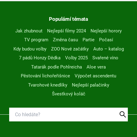
Populární témata
Jak zhubnout
Nejlepší filmy 2024
Nejlepší horory
TV program
Změna času
Partie
Počasí
Kdy budou volby
ZOO Nové začátky
Auto – katalog
7 pádů Honzy Dědka
Volby 2025
Svařené víno
Tatarák podle Pohlreicha
Aloe vera
Pěstování lichořeřišnice
Výpočet ascendentu
Tvarohové knedlíky
Nejlepší palačinky
Švestkový koláč