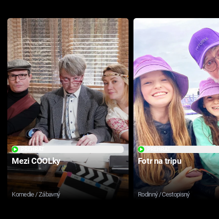
PŘEHRÁT
PŘEHRÁT
Mezi COOLky
Fotr na tripu
Komedie / Zábavný
Rodinný / Cestopisný