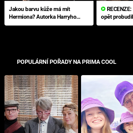
Jakou barvu kůže má mít
RECENZE: Smrtelné zlo se
Hermiona? Autorka Harryho
opět probudi
Pottera přišla s ráznou
přichází s n
odpovědí
hororovou n
POPULÁRNÍ POŘADY NA PRIMA COOL