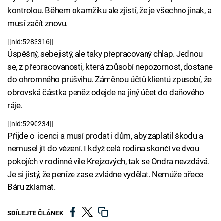
kontrolou. Během okamžiku ale zjistí, že je všechno jinak, a
musí začít znovu.
[[nid:5283316]]
Úspěšný, sebejistý, ale taky přepracovaný chlap. Jednou
se, z přepracovanosti, která způsobí nepozornost, dostane
do ohromného průšvihu. Záměnou účtů klientů způsobí, že
obrovská částka peněz odejde na jiný účet do daňového
ráje.
[[nid:5290234]]
Přijde o licenci a musí prodat i dům, aby zaplatil škodu a
nemusel jít do vězení. I když celá rodina skončí ve dvou
pokojích v rodinné vile Krejzových, tak se Ondra nevzdává.
Je si jistý, že peníze zase zvládne vydělat. Nemůže přece
Báru zklamat.
SDÍLEJTE ČLÁNEK