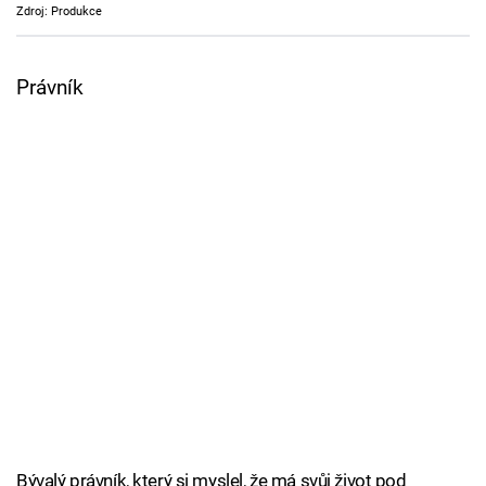
Zdroj: Produkce
Cool Esport
Pořady
Právník
TV Program
Sledujte prima+
Přihlášení
Sledujte nás
Bývalý právník, který si myslel, že má svůj život pod