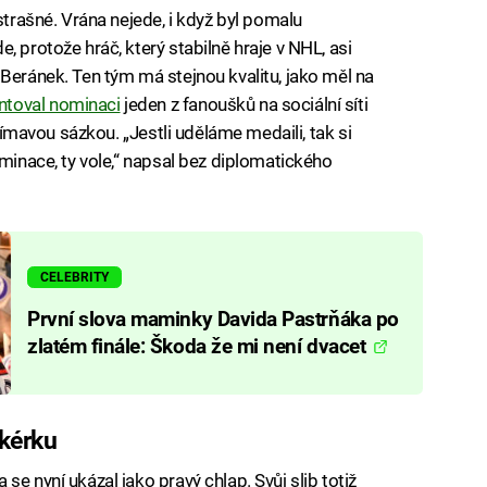
strašné. Vrána nejede, i když byl pomalu
, protože hráč, který stabilně hraje v NHL, asi
 Beránek. Ten tým má stejnou kvalitu, jako měl na
toval nominaci
jeden z fanoušků na sociální síti
ajímavou sázkou. „Jestli uděláme medaili, tak si
ominace, ty vole,“ napsal bez diplomatického
CELEBRITY
První slova maminky Davida Pastrňáka po
zlatém finále: Škoda že mi není dvacet
kérku
e nyní ukázal jako pravý chlap. Svůj slib totiž