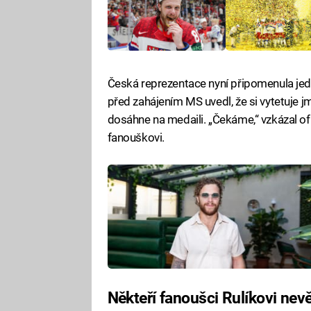
Česká reprezentace nyní připomenula jedno
před zahájením MS uvedl, že si vytetuje 
dosáhne na medaili. „Čekáme,“ vzkázal of
fanouškovi.
Někteří fanoušci Rulíkovi nevěř