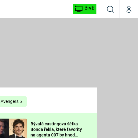
ŽIVĚ
Vyhledávání
Můj p
Prima+
É
CNN Prima NEWS
E
Prima FRESH
ŠÍ
Prima LIVING
E
Prima Ženy
Avengers 5
Prima LAJK
Bývalá castingová šéfka
OOL
Bonda řekla, které favority
Sledujte nás
na agenta 007 by hned