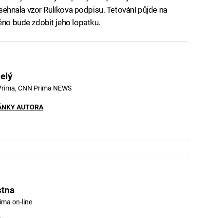
u sehnala vzor Rulíkova podpisu. Tetování půjde na
éno bude zdobit jeho lopatku.
elý
 Prima, CNN Prima NEWS
ÁNKY AUTORA
stna
ima on-line