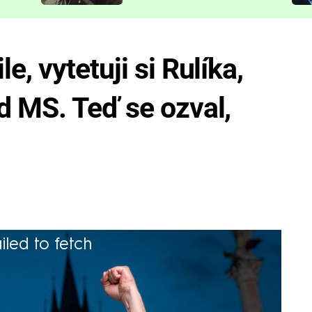
představit
, vytetuji si Rulíka,
d MS. Teď se ozval,
iled to fetch
ím MS tvrdili, že Rulíkův výběr může v
yli přesvědčeni, že reprezentace v Praze
 skončí bez medaile. Jeden z pesimistů