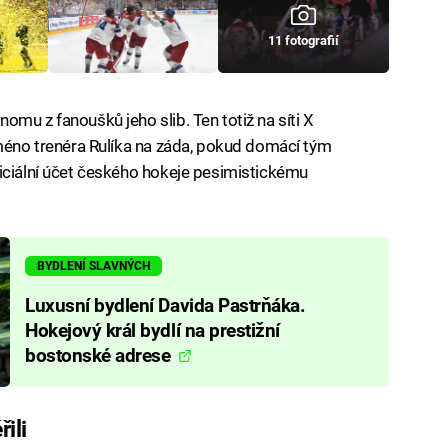
11 fotografií
mu z fanoušků jeho slib. Ten totiž na síti X
jméno trenéra Rulíka na záda, pokud domácí tým
iciální účet českého hokeje pesimistickému
BYDLENÍ SLAVNÝCH
Luxusní bydlení Davida Pastrňáka.
Hokejový král bydlí na prestižní
bostonské adrese
ili