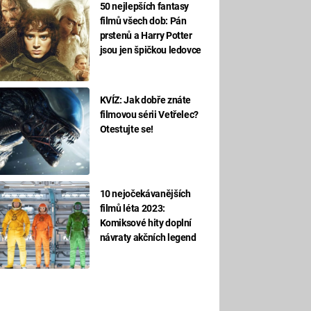
50 nejlepších fantasy
filmů všech dob: Pán
prstenů a Harry Potter
jsou jen špičkou ledovce
KVÍZ: Jak dobře znáte
filmovou sérii Vetřelec?
Otestujte se!
10 nejočekávanějších
filmů léta 2023:
Komiksové hity doplní
návraty akčních legend