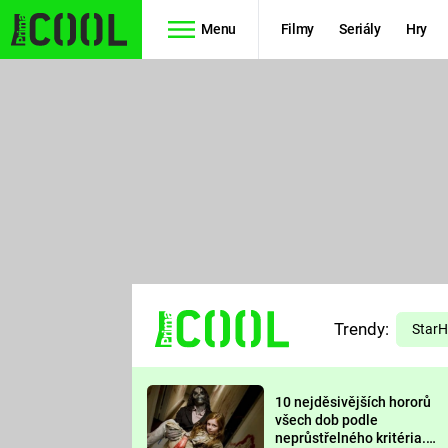
Menu
Filmy
Seriály
Hry
Seriály
Filmy
SIMPSONOVI
STAR WARS
HVĚZDNÁ
AVENGERS
BRÁNA
RYCHLE A
TEORIE
ZBĚSILE 10
Trendy:
VELKÉHO
Star
PREDÁTOR
TŘESKU
10 nejděsivějších hororů
FUTURAMA
všech dob podle
neprůstřelného kritéria.