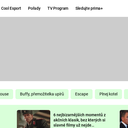
Cool Esport
Pořady
TV Program
Sledujte prima+
Hry
Zábava
MAFIA
ZÁBAVN
GALERI
GTA 6
NEJLEP
KINGDOM
KOMEDI
COME:
DELIVERANCE
CHUCK
House
Buffy, přemožitelka upírů
Escape
Plnej kotel
NORRIS
ESPORT
6 nejbizarnějších momentů z
DEADP
akčních klasik, bez kterých si
slavné filmy už nejde