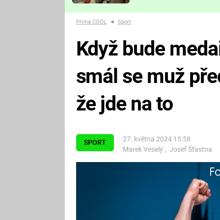
Které děsivé pecky vám
nejvíc zvednou tep?
Prima COOL
■
Sport
Když bude medaile
smál se muž pře
že jde na to
27. května 2024 15:58
SPORT
Marek Veselý
,
Josef Šťastna
Fa
Někteří fanoušci už před zahájen
Praze dojít do finále. Další ale b
nemůže přejít přes čtvrtfinále a