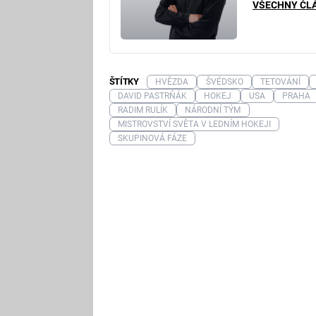
VŠECHNY ČL
ŠTÍTKY
HVĚZDA
ŠVÉDSKO
TETOVÁNÍ
DAVID PASTRŇÁK
HOKEJ
USA
PRAHA
RADIM RULÍK
NÁRODNÍ TÝM
MISTROVSTVÍ SVĚTA V LEDNÍM HOKEJI
SKUPINOVÁ FÁZE