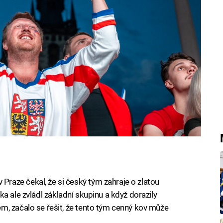
ib, který před šampionátem veřejně dal.
aze čekal, že si český tým zahraje o zlatou
a ale zvládl základní skupinu a když dorazily
m, začalo se řešit, že tento tým cenný kov může