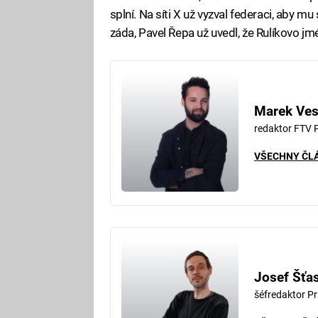
splní. Na síti X už vyzval federaci, aby m
záda, Pavel Řepa už uvedl, že Rulíkovo jm
Marek Ves
redaktor FTV
VŠECHNY ČL
Josef Šťa
šéfredaktor Pr