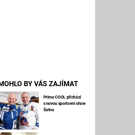
MOHLO BY VÁS ZAJÍMAT
Prima COOL přichází
s novou sportovní show
Šatna