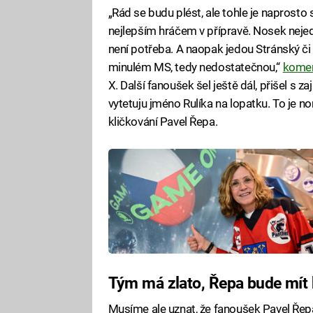
„Rád se budu plést, ale tohle je naprosto 
nejlepším hráčem v přípravě. Nosek nejede
není potřeba. A naopak jedou Stránský či
minulém MS, tedy nedostatečnou,“
komen
X. Další fanoušek šel ještě dál, přišel s z
vytetuju jméno Rulíka na lopatku. To je n
kličkování Pavel Řepa.
Tým má zlato, Řepa bude mít 
Musíme ale uznat, že fanoušek Pavel Řepa s