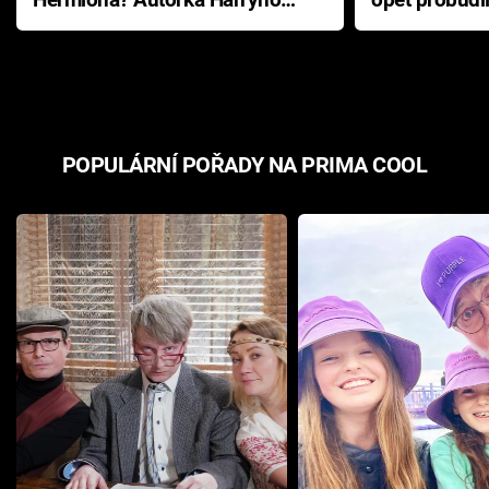
Pottera přišla s ráznou
přichází s n
odpovědí
hororovou n
POPULÁRNÍ POŘADY NA PRIMA COOL