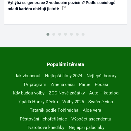
Vyhýbá se generace Z vedoucím pozicím? Podle sociologů
mladí kariéru obětují jistotě
Populární témata
Jak zhubnout
Nejlepší filmy 2024
Nejlepší horory
TV program
Změna času
Partie
Počasí
Kdy budou volby
ZOO Nové začátky
Auto – katalog
7 pádů Honzy Dědka
Volby 2025
Svařené víno
Tatarák podle Pohlreicha
Aloe vera
Pěstování lichořeřišnice
Výpočet ascendentu
Tvarohové knedlíky
Nejlepší palačinky