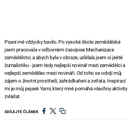
Cool Esport
Pořady
TV Program
Psaní mě vždycky bavilo. Po vysoké škole zemědělské
jsem pracovala v odborném časopise Mechanizace
Sledujte prima+
zemědělství, a abych byla v obraze, udělala jsem si ještě
žurnalistiku - jsem tedy nejlepší novinář mezi zemědělci a
Přihlášení
nejlepší zemědělec mezi novináři. Od toho se odvíjí můj
zájem o životní prostředí, zahrádkaření a zvířata. Inspirací
mi je můj pejsek Yami, který mně pomáhá všechny aktivity
Sledujte nás
zvládat.
SDÍLEJTE ČLÁNEK