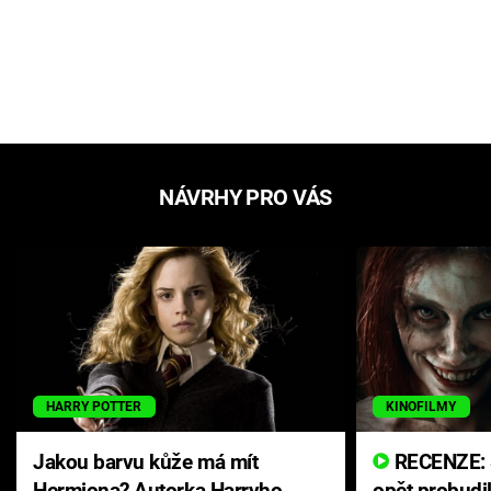
NÁVRHY PRO VÁS
HARRY POTTER
KINOFILMY
Jakou barvu kůže má mít
RECENZE: Smrtelné zlo se
Hermiona? Autorka Harryho
opět probudi