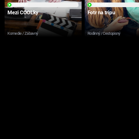
PŘEHRÁT
PŘEHRÁT
Mezi COOLky
Fotr na tripu
Komedie / Zábavný
Rodinný / Cestopisný