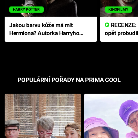
HARRY POTTER
KINOFILMY
Jakou barvu kůže má mít
RECENZE: Smrtelné zlo se
Hermiona? Autorka Harryho
opět probudi
Pottera přišla s ráznou
přichází s n
odpovědí
hororovou n
POPULÁRNÍ POŘADY NA PRIMA COOL