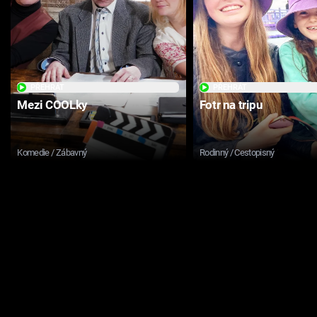
PŘEHRÁT
PŘEHRÁT
Mezi COOLky
Fotr na tripu
Komedie / Zábavný
Rodinný / Cestopisný