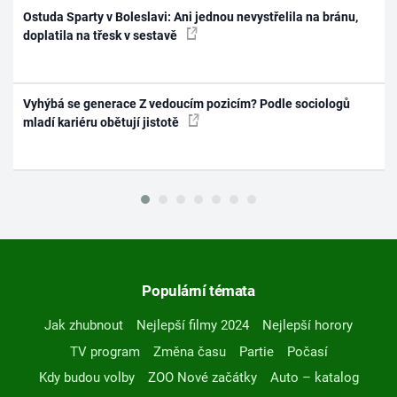
Ostuda Sparty v Boleslavi: Ani jednou nevystřelila na bránu,
doplatila na třesk v sestavě
Vyhýbá se generace Z vedoucím pozicím? Podle sociologů
mladí kariéru obětují jistotě
Populární témata
Jak zhubnout
Nejlepší filmy 2024
Nejlepší horory
TV program
Změna času
Partie
Počasí
Kdy budou volby
ZOO Nové začátky
Auto – katalog