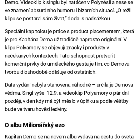
Demo. Videoklip k singlu byl natáčen v Polynésii a nese se
ve znamení absurdního humoru i bizarních situací. „O režii
klipu se postaral sám život,“ dodal s nadsázkou.
Speciální kapitolou je práce s product placementem, která
je pro Kapitána Dema už tradičně naprosto originální. V
klipu Polyamory se objevují značky i produkty v
nečekaných kontextech. Tato schopnost přetvořit
komerční prvky do uměleckého gesta je tím, co Demovu
tvorbu dlouhodobě odlišuje od ostatních.
Data vydání nebyla stanovena náhodně – určila je Demova
vědma. Singl vyšel 12.9. a videoklip Polyamory o pár dní
později, v den kdy má být měsíc v úplňku a podle věštby
bude ve tvaru hovězí ledviny.
O albu Milionářský ezo
Kapitán Demo se na novém albu vydává na cestu do světa