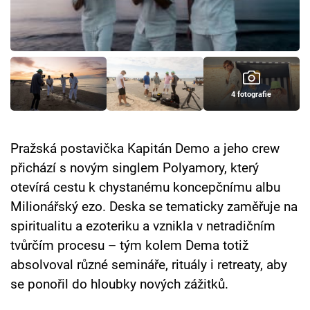
Cool Esport
Pořady
TV Program
4 fotografie
Sledujte prima+
Pražská postavička Kapitán Demo a jeho crew
Přihlášení
přichází s novým singlem Polyamory, který
otevírá cestu k chystanému koncepčnímu albu
Milionářský ezo. Deska se tematicky zaměřuje na
Sledujte nás
spiritualitu a ezoteriku a vznikla v netradičním
tvůrčím procesu – tým kolem Dema totiž
absolvoval různé semináře, rituály i retreaty, aby
se ponořil do hloubky nových zážitků.