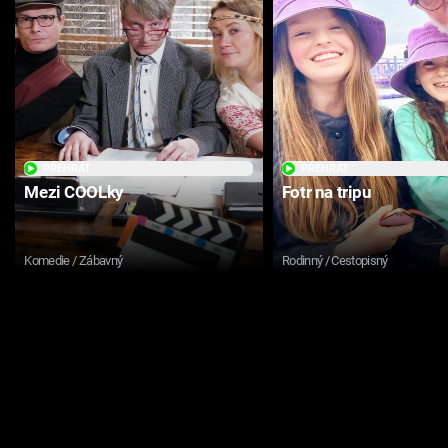
PŘEHRÁT
PŘEHRÁT
Mezi COOLky
Fotr na tripu
Komedie / Zábavný
Rodinný / Cestopisný