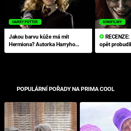
HARRY POTTER
KINOFILMY
Jakou barvu kůže má mít
RECENZE: Smrtelné zlo se
Hermiona? Autorka Harryho
opět probudi
Pottera přišla s ráznou
přichází s n
odpovědí
hororovou n
POPULÁRNÍ POŘADY NA PRIMA COOL