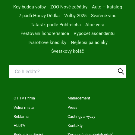
Kdy budou volby
ZOO Nové začátky
Auto – katalog
7 pádů Honzy Dědka
Volby 2025
Svařené víno
Tatarák podle Pohlreicha
Aloe vera
Pěstování lichořeřišnice
Výpočet ascendentu
Tvarohové knedlíky
Nejlepší palačinky
Švestkový koláč
O FTV Prima
Management
Volná místa
Press
Reklama
Castingy a výzvy
HbbTV
Kontakty
Podmínky užívání
Zpracování osobních údajů