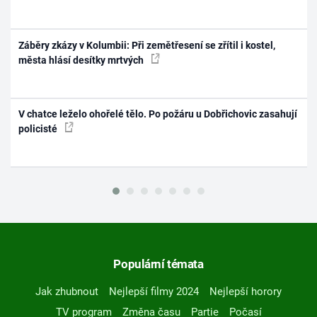
Záběry zkázy v Kolumbii: Při zemětřesení se zřítil i kostel,
města hlásí desítky mrtvých
V chatce leželo ohořelé tělo. Po požáru u Dobřichovic zasahují
policisté
Populární témata
Jak zhubnout
Nejlepší filmy 2024
Nejlepší horory
TV program
Změna času
Partie
Počasí