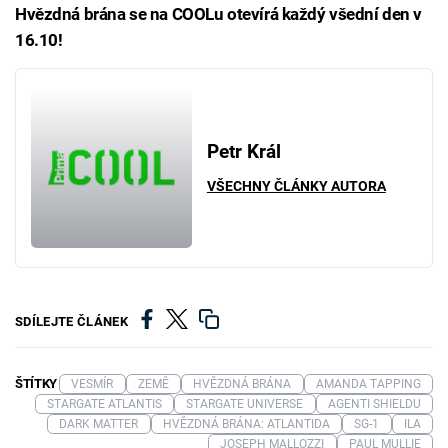
Hvězdná brána se na COOLu otevírá každý všední den v
16.10!
Petr Král
VŠECHNY ČLÁNKY AUTORA
SDÍLEJTE ČLÁNEK
ŠTÍTKY
VESMÍR
ZEMĚ
HVĚZDNÁ BRÁNA
AMANDA TAPPING
STARGATE ATLANTIS
STARGATE UNIVERSE
AGENTI SHIELDU
DARK MATTER
HVĚZDNÁ BRÁNA: ATLANTIDA
SG-1
ILA
JOSEPH MALLOZZI
PAUL MULLIE