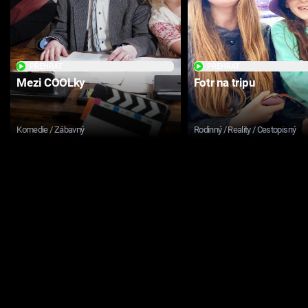
PŘEHRÁT
PŘEHRÁT
Mezi COOLky
Fotr na tripu
Komedie / Zábavný
Rodinný / Reality / Cestopisný