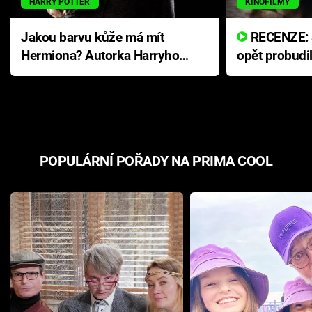
HARRY POTTER
KINOFILMY
Jakou barvu kůže má mít
RECENZE: Smrtelné zlo se
Hermiona? Autorka Harryho
opět probudi
Pottera přišla s ráznou
přichází s n
odpovědí
hororovou n
POPULÁRNÍ POŘADY NA PRIMA COOL