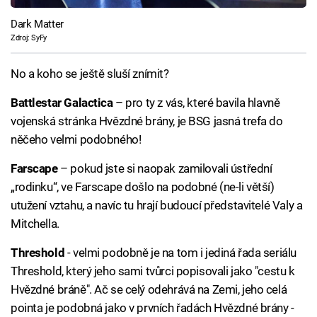
Dark Matter
Zdroj: SyFy
No a koho se ještě sluší znímit?
Battlestar Galactica
– pro ty z vás, které bavila hlavně
vojenská stránka Hvězdné brány, je BSG jasná trefa do
něčeho velmi podobného!
Farscape
– pokud jste si naopak zamilovali ústřední
„rodinku“, ve Farscape došlo na podobné (ne-li větší)
utužení vztahu, a navíc tu hrají budoucí představitelé Valy a
Mitchella.
Threshold
- velmi podobně je na tom i jediná řada seriálu
Threshold, který jeho sami tvůrci popisovali jako "cestu k
Hvězdné bráně". Ač se celý odehrává na Zemi, jeho celá
pointa je podobná jako v prvních řadách Hvězdné brány -