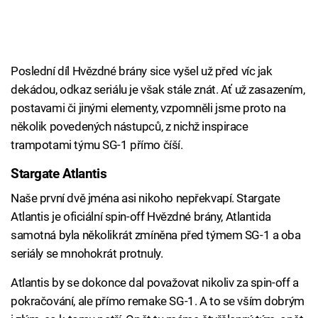
Poslední díl Hvězdné brány sice vyšel už před víc jak
dekádou, odkaz seriálu je však stále znát. Ať už zasazením,
postavami či jinými elementy, vzpomněli jsme proto na
několik povedených nástupců, z nichž inspirace
trampotami týmu SG-1 přímo číší.
Stargate Atlantis
Naše první dvě jména asi nikoho nepřekvapí. Stargate
Atlantis je oficiální spin-off Hvězdné brány, Atlantida
samotná byla několikrát zmíněna před týmem SG-1 a oba
seriály se mnohokrát protnuly.
Atlantis by se dokonce dal považovat nikoliv za spin-off a
pokračování, ale přímo remake SG-1. A to se vším dobrým