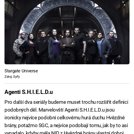
Stargate Universe
Zdroj: SyFy
Agenti S.H.I.E.L.D.u
Pro další dva seriály budeme muset trochu rozšířit definici
podobných děl. Marvelovští Agenti S.H.I.E.L.D.u jsou
ironicky nejvíce podobní celkovému hurá duchu Hvězdné
brány, potažmo SGC, a nejvíce podobají tomu, jak by to asi
vypadalo, kdyby měla NID z Hvězdné brány vlastní dobrý