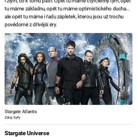
i zlým, co k tomu patří. Opět tu máme čtyřčlenný tým, opět
tu máme základnu, opět tu máme optimistického ducha...
ale opět tu máme i řadu zápletek, kterou jsou už trochu
povědomé z dřívější éry.
Stargate Atlantis
Zdroj: SyFy
Stargate Universe