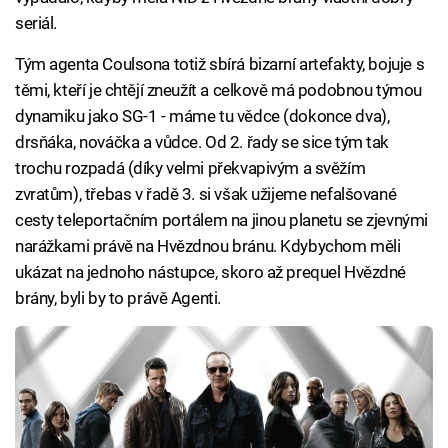
seriál.
Tým agenta Coulsona totiž sbírá bizarní artefakty, bojuje s
těmi, kteří je chtějí zneužít a celkově má podobnou týmou
dynamiku jako SG-1 - máme tu vědce (dokonce dva),
drsňáka, nováčka a vůdce. Od 2. řady se sice tým tak
trochu rozpadá (díky velmi překvapivým a svěžím
zvratům), třebas v řadě 3. si však užijeme nefalšované
cesty teleportačním portálem na jinou planetu se zjevnými
narážkami právě na Hvězdnou bránu. Kdybychom měli
ukázat na jednoho nástupce, skoro až prequel Hvězdné
brány, byli by to právě Agenti.