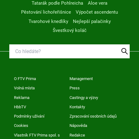
Tatarák podle Pohlreicha
Aloe vera
Pěstování lichořeřišnice
Výpočet ascendentu
Tvarohové knedlíky
Nejlepší palačinky
Švestkový koláč
O FTV Prima
Management
Volná místa
Press
Reklama
Castingy a výzvy
HbbTV
Kontakty
Podmínky užívání
Zpracování osobních údajů
Cookies
Nápověda
Vlastník FTV Prima spol. s
Redakce