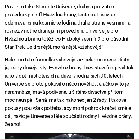
Pak je tu také Stargate Universe, druhý a prozatím
poslední spin-off Hvězdné brány, tentokrát se však
odehrávající na kosmické lodi na druhé straně vesmíru - a
rovněž v notně drsnějším provedení. Universe je pro
Hvězdnou bránu totéž, co Hluboký vesmír 9 pro původní
Star Trek. Je drsnější, morálnější, vztahovější.
Někomu tato formulka vyhovuje víc, někomu méně. Jisté
je, že by dřívější styl Hvězdné brány dnes stěží fungoval tak
jako v optimističtějších a důvěryhodnějších 90. letech.
Universe se proto pokusil o něco nového... a ačkoliv to je
náramně zajímavá podívaná, u širšího diváctva při tom
moc neuspěl. Seriál má tak nakonec jen 2 řady. I takové
pokusy jsou však potřeba, aby mohl pokrok kráčet směle
dál, navíc je Universe stále součástí rodiny Hvězdné brány,
že ano!