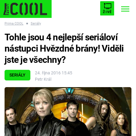
ŽIVĚ
Prima COOL
■
Seriály
STARHOUSE
BUFFY, PŘEMOŽITELKA UPÍRŮ
Trendy:
Tohle jsou 4 nejlepší seriáloví
ESCAPE
PLNEJ KOTEL
AVENGERS 5
nástupci Hvězdné brány! Viděli
jste je všechny?
24. října 2016 15:45
SERIÁLY
Petr Král
Témata
Filmy
Seriály
Hry