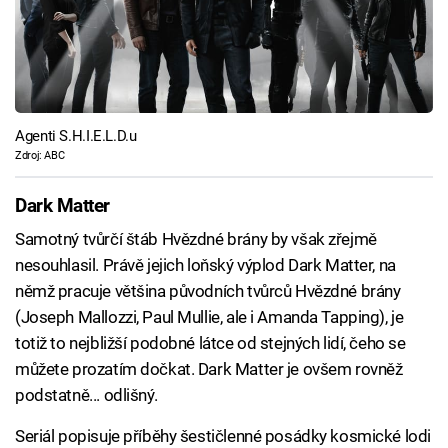
Agenti S.H.I.E.L.D.u
Zdroj: ABC
Dark Matter
Samotný tvůrčí štáb Hvězdné brány by však zřejmě
nesouhlasil. Právě jejich loňský výplod Dark Matter, na
němž pracuje většina původních tvůrců Hvězdné brány
(Joseph Mallozzi, Paul Mullie, ale i Amanda Tapping), je
totiž to nejbližší podobné látce od stejných lidí, čeho se
můžete prozatím dočkat. Dark Matter je ovšem rovněž
podstatně... odlišný.
Seriál popisuje příběhy šestičlenné posádky kosmické lodi