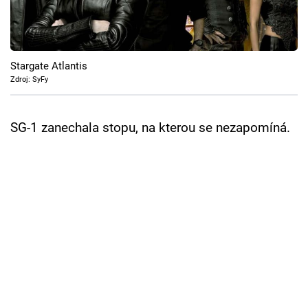
Cool Esport
Pořady
Stargate Atlantis
TV Program
Zdroj: SyFy
Sledujte prima+
SG-1 zanechala stopu, na kterou se nezapomíná.
Přihlášení
Sledujte nás