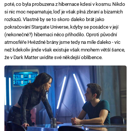
poté, co byla probuzena z hibernace kdesi v kosmu. Nikdo
si nic moc nepamatuje, loď je však plná zbraní a bizarních
rozkazů. Vlastně by se to skoro daleko brát jako
pokračování Stargate Universe, kdyby se posádce v její
(nekonečné?) hibernaci něco přihodilo. Oproti původní
atmosféře Hvězdné brány jsme tedy na míle daleko - víc
než kdekoliv jinde však existuje však mnohem větší šance,
že v Dark Matter uvidíte své někdejší oblíbence.