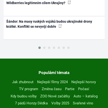
Wildberries legitimním cílem Ukrajiny?
Šándor: Na masy ruských vojáků budou ukrajinské drony
krátké. Konflikt se nevyvíjí dobře
Populární témata
Jak zhubnout
Nejlepší filmy 2024
Nejlepší horory
TV program
Změna času
Partie
Počasí
Kdy budou volby
ZOO Nové začátky
Auto – katalog
7 pádů Honzy Dědka
Volby 2025
Svařené víno