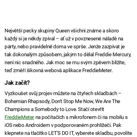
Největší pecky skupiny Queen všichni známe a skoro
každý si je někdy zpíval – ať už v povznesené náladě na
párty, nebo pravidelně doma ve sprše. Jenže zazpívat je
tak dokonalým způsobem, jakým to dělal Freddie Mercury,
není nic snadného. Jak moc se mu svým zpěvem blížíte,
teď změří šikovná webová aplikace FreddieMeter.
Jak začít?
Vyzkoušet svůj projev můžete na čtyřech skladbách –
Bohemian Rhapsody, Don't Stop Me Now, We Are The
Champions a Somebody to Love. Stačí otevřít
FreddieMeter
na počítačích s mikrofonem či na mobilu s
iOS nebo Androidem v podporovaném prohlížeči. Pak
klepnete na tlačítko LET'S DO IT, vyberete skladbu, povolíte