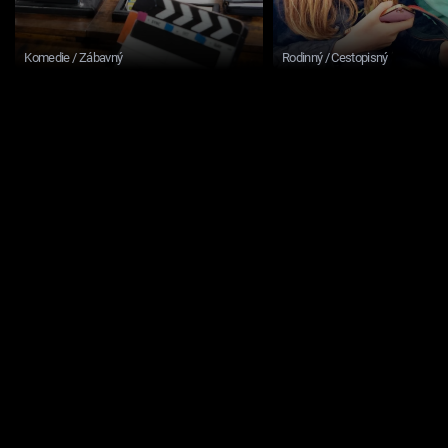
Komedie / Zábavný
Rodinný / Cestopisný