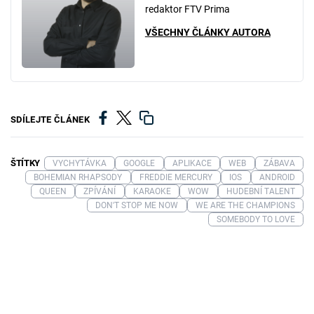
redaktor FTV Prima
VŠECHNY ČLÁNKY AUTORA
SDÍLEJTE ČLÁNEK
ŠTÍTKY
VYCHYTÁVKA
GOOGLE
APLIKACE
WEB
ZÁBAVA
BOHEMIAN RHAPSODY
FREDDIE MERCURY
IOS
ANDROID
QUEEN
ZPÍVÁNÍ
KARAOKE
WOW
HUDEBNÍ TALENT
DON'T STOP ME NOW
WE ARE THE CHAMPIONS
SOMEBODY TO LOVE