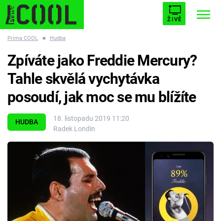
ŽIVĚ
Prima COOL
■
Hudba
STARHOUSE
BUFFY, PŘEMOŽITELKA UPÍRŮ
Trendy:
Zpíváte jako Freddie Mercury?
ESCAPE
PLNEJ KOTEL
AVENGERS 5
Tahle skvělá vychytávka
posoudí, jak moc se mu blížíte
18. listopadu 2019 11:20
HUDBA
Radek Londin
Témata
Filmy
Seriály
Hry