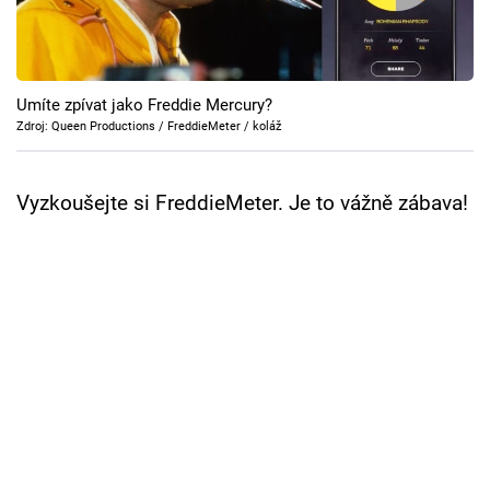
Cool Esport
Pořady
Umíte zpívat jako Freddie Mercury?
TV Program
Zdroj: Queen Productions / FreddieMeter / koláž
Sledujte prima+
Vyzkoušejte si FreddieMeter. Je to vážně zábava!
Přihlášení
Sledujte nás