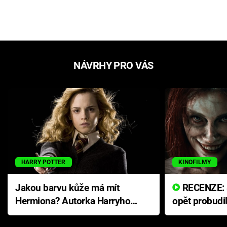
NÁVRHY PRO VÁS
HARRY POTTER
KINOFILMY
Jakou barvu kůže má mít
RECENZE: Smrtelné zlo se
Hermiona? Autorka Harryho
opět probudi
Pottera přišla s ráznou
přichází s n