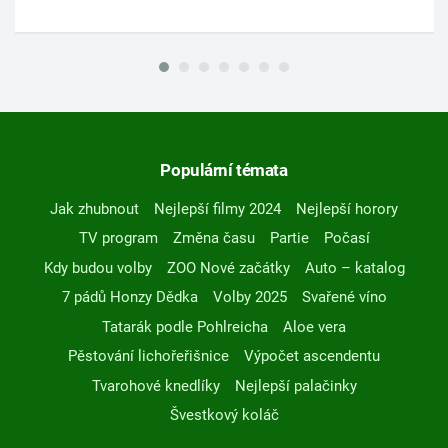
Populární témata
Jak zhubnout
Nejlepší filmy 2024
Nejlepší horory
TV program
Změna času
Partie
Počasí
Kdy budou volby
ZOO Nové začátky
Auto – katalog
7 pádů Honzy Dědka
Volby 2025
Svařené víno
Tatarák podle Pohlreicha
Aloe vera
Pěstování lichořeřišnice
Výpočet ascendentu
Tvarohové knedlíky
Nejlepší palačinky
Švestkový koláč