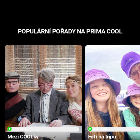
odpovědí
hororovou n
POPULÁRNÍ POŘADY NA PRIMA COOL
PŘEHRÁT
PŘEHRÁT
Mezi COOLky
Fotr na tripu