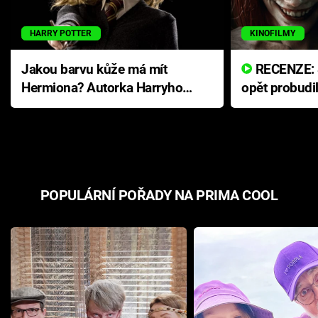
HARRY POTTER
KINOFILMY
Jakou barvu kůže má mít
RECENZE: Smrtelné zlo se
Hermiona? Autorka Harryho
opět probudi
Pottera přišla s ráznou
přichází s n
odpovědí
hororovou n
POPULÁRNÍ POŘADY NA PRIMA COOL