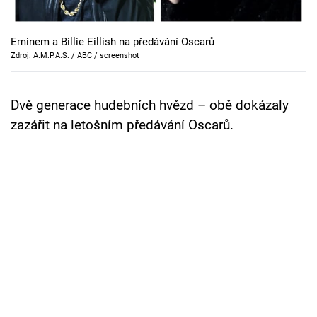
Cool Esport
Eminem a Billie Eillish na předávání Oscarů
Pořady
Zdroj: A.M.P.A.S. / ABC / screenshot
TV Program
Dvě generace hudebních hvězd – obě dokázaly
Sledujte prima+
zazářit na letošním předávání Oscarů.
Přihlášení
Sledujte nás