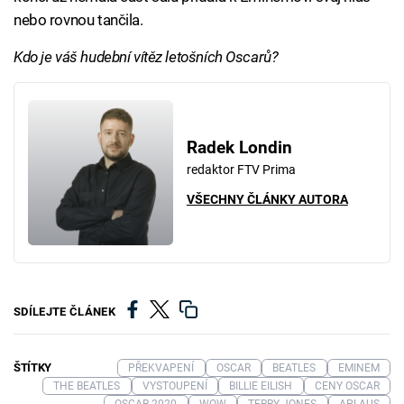
nebo rovnou tančila.
Kdo je váš hudební vítěz letošních Oscarů?
Radek Londin
redaktor FTV Prima
VŠECHNY ČLÁNKY AUTORA
SDÍLEJTE ČLÁNEK
ŠTÍTKY
PŘEKVAPENÍ
OSCAR
BEATLES
EMINEM
THE BEATLES
VYSTOUPENÍ
BILLIE EILISH
CENY OSCAR
OSCAR 2020
WOW
TERRY JONES
APLAUS