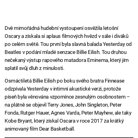
Dvě mimořádná hudební vystoupení osvěžila letošní
Oscary a získala si aplaus filmových hvězd v sále i diváků
po celém světě. Tou první byla slavná balada Yesterday od
Beatles v podání mladé senzace Billie Eilish. Tou druhou
nečekaný výstup rapového matadora Eminema, který jím
splatil svůj dluh z minulosti.
Osmáctiletá Billie Eilish po boku svého bratra Finnease
odzpívala Yesterday v intimní akustické verzi, protože
píseň byla věnována vzpomínce zesnulým osobnostem –
na plátně se objevil Terry Jones, John Singleton, Peter
Fonda, Rutger Hauer, Agnes Varda, Peter Mayhew, ale taky
Kobe Bryant, který získal Oscara v roce 2017 za krátký
animovaný film Dear Basketball.