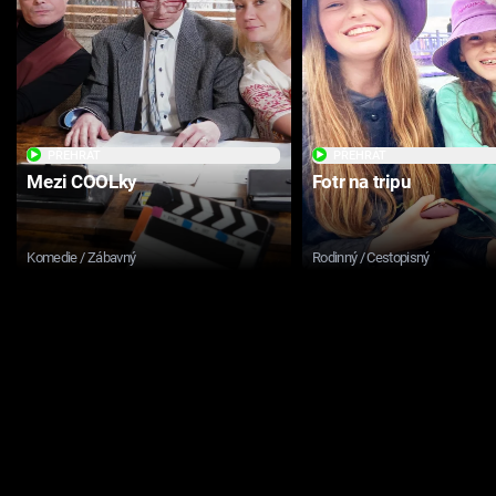
PŘEHRÁT
PŘEHRÁT
Mezi COOLky
Fotr na tripu
Komedie / Zábavný
Rodinný / Cestopisný