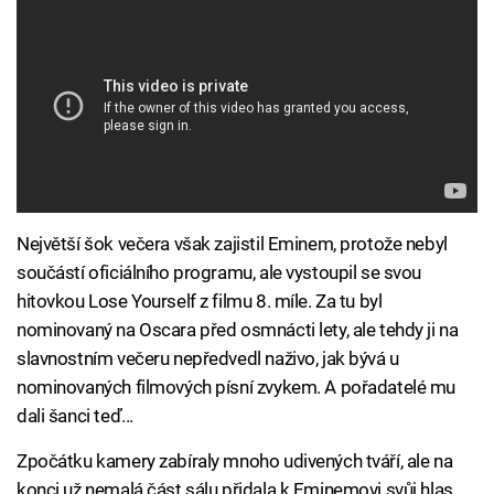
Největší šok večera však zajistil Eminem, protože nebyl
součástí oficiálního programu, ale vystoupil se svou
hitovkou Lose Yourself z filmu 8. míle. Za tu byl
nominovaný na Oscara před osmnácti lety, ale tehdy ji na
slavnostním večeru nepředvedl naživo, jak bývá u
nominovaných filmových písní zvykem. A pořadatelé mu
dali šanci teď...
Zpočátku kamery zabíraly mnoho udivených tváří, ale na
konci už nemalá část sálu přidala k Eminemovi svůj hlas