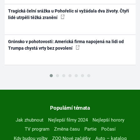
Tragická čelní srážka u Pohořelic si vyžádala dva životy. Čtyři
lidé utrpěli těžká zranění
Grónsko v pohotovosti: Americká firma napojená na lidi od
Trumpa chystá vrty bez povolení
Populární témata
Jak zhubnout
Nejlepší filmy 2024
Nejlepší horory
TV program
Změna času
Partie
Počasí
Kdy budou volby
ZOO Nové začátky
Auto – katalog