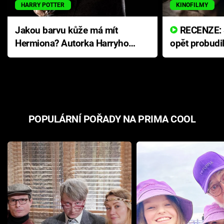
HARRY POTTER
KINOFILMY
Jakou barvu kůže má mít
RECENZE: Smrtelné zlo se
Hermiona? Autorka Harryho
opět probudi
Pottera přišla s ráznou
přichází s n
odpovědí
hororovou n
POPULÁRNÍ POŘADY NA PRIMA COOL