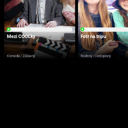
PŘEHRÁT
PŘEHRÁT
Mezi COOLky
Fotr na tripu
Komedie / Zábavný
Rodinný / Cestopisný