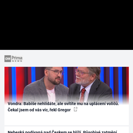
Vondra: Babiše nehlídáte, ale svítíte mu na uplácení voličů.
Čekal jsem od vás víc, řekl Gregor
Nebeská podívaná nad Českem se blíží. Působivé zatmění