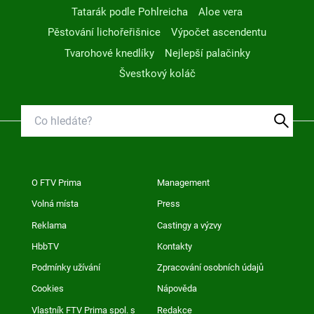
Tatarák podle Pohlreicha
Aloe vera
Pěstování lichořeřišnice
Výpočet ascendentu
Tvarohové knedlíky
Nejlepší palačinky
Švestkový koláč
O FTV Prima
Management
Volná místa
Press
Reklama
Castingy a výzvy
HbbTV
Kontakty
Podmínky užívání
Zpracování osobních údajů
Cookies
Nápověda
Vlastník FTV Prima spol. s
Redakce