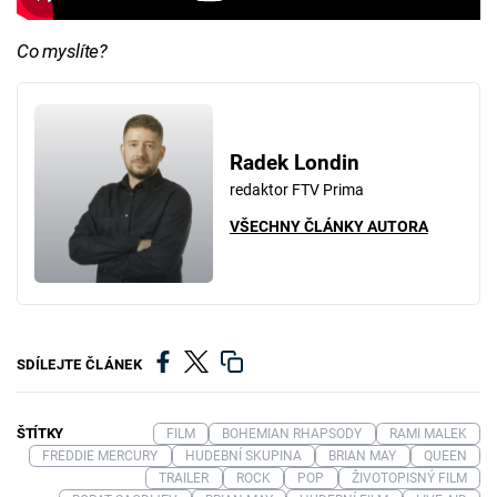
Co myslíte?
Radek Londin
redaktor FTV Prima
VŠECHNY ČLÁNKY AUTORA
SDÍLEJTE ČLÁNEK
ŠTÍTKY
FILM
BOHEMIAN RHAPSODY
RAMI MALEK
FREDDIE MERCURY
HUDEBNÍ SKUPINA
BRIAN MAY
QUEEN
TRAILER
ROCK
POP
ŽIVOTOPISNÝ FILM