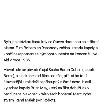
Bylo jen otázkou času, kdy se Queen dostanou na stříbrná
plátna. Film Bohemian Rhapsody začíná u zrodu kapely a
končí nezapomenutelným vystoupením na koncertě Live
Aid v roce 1985.
Hlavní role se původně ujal Sasha Baron Cohen (neboli
Borat), ale nakonec od filmu odešel, přál si ho totiž
šťavnatější a mládeži nepřístupný, s čímž nesouhlasil
kytarista kapely Brian May, který na film dohlíží jako
producent. Nakonec krále všech bohémů Mercuryho
ztvární Rami Malek (Mr. Robot).