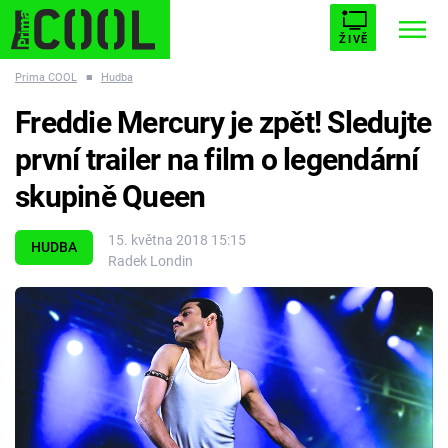
ŽIVĚ
Prima COOL
■
Hudba
STARHOUSE
BUFFY, PŘEMOŽITELKA UPÍRŮ
Trendy:
Freddie Mercury je zpět! Sledujte
ESCAPE
PLNEJ KOTEL
AVENGERS 5
první trailer na film o legendární
skupině Queen
15. května 2018 15:15
HUDBA
Radek Londin
Témata
Filmy
Seriály
Hry