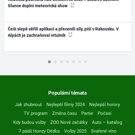
Slunce doplní meteorická show
Češi slepě věřili aplikaci a přecenili síly, píší v Rakousku. V
Alpách je zachraňoval vrtulník
Populární témata
Jak zhubnout
Nejlepší filmy 2024
Nejlepší horory
TV program
Změna času
Partie
Počasí
Kdy budou volby
ZOO Nové začátky
Auto – katalog
7 pádů Honzy Dědka
Volby 2025
Svařené víno