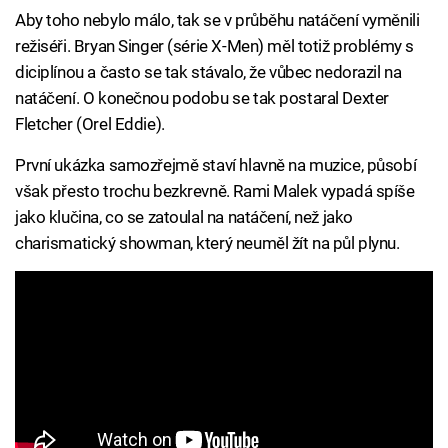
Aby toho nebylo málo, tak se v průběhu natáčení vyměnili
režiséři. Bryan Singer (série X-Men) měl totiž problémy s
diciplínou a často se tak stávalo, že vůbec nedorazil na
natáčení. O konečnou podobu se tak postaral Dexter
Fletcher (Orel Eddie).
První ukázka samozřejmě staví hlavně na muzice, působí
však přesto trochu bezkrevně. Rami Malek vypadá spíše
jako klučina, co se zatoulal na natáčení, než jako
charismatický showman, který neuměl žít na půl plynu.