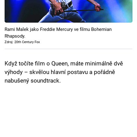
Cool Esport
Pořady
Rami Malek jako Freddie Mercury ve filmu Bohemian
TV Program
Rhapsody.
Zdroj: 20th Century Fox
Sledujte prima+
Když točíte film o Queen, máte minimálně dvě
Přihlášení
výhody – skvělou hlavní postavu a pořádně
nabušený soundtrack.
Sledujte nás