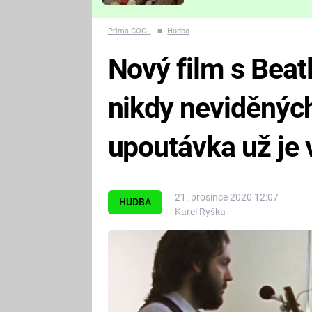
Které děsivé pecky vám
nejvíc zvednou tep?
Prima COOL
■
Hudba
Nový film s Beat
nikdy neviděných
upoutávka už je
21. prosince 2020 12:07
HUDBA
Karel Ryška