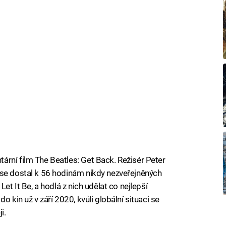
rní film The Beatles: Get Back. Režisér Peter
 se dostal k 56 hodinám nikdy nezveřejněných
et It Be, a hodlá z nich udělat co nejlepší
o kin už v září 2020, kvůli globální situaci se
i.