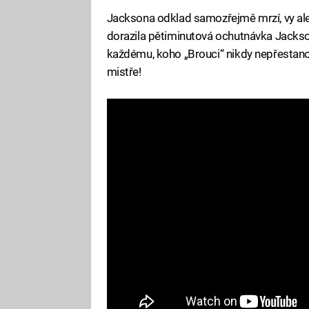
Jacksona odklad samozřejmě mrzí, vy ale 
dorazila pětiminutová ochutnávka Jackson
každému, koho „Brouci“ nikdy nepřestano
mistře!