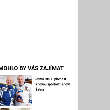
MOHLO BY VÁS ZAJÍMAT
Prima COOL přichází
s novou sportovní show
Šatna