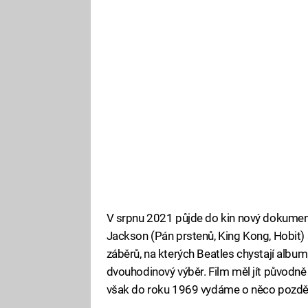
V srpnu 2021 půjde do kin nový dokumentá
Jackson (Pán prstenů, King Kong, Hobit)
záběrů, na kterých Beatles chystají album L
dvouhodinový výběr. Film měl jít původně d
však do roku 1969 vydáme o něco pozděj