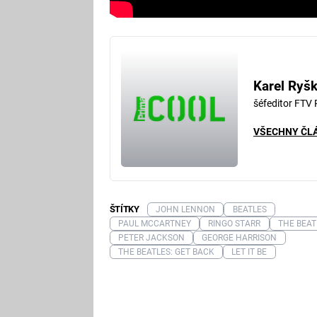
Karel Ryš
šéfeditor FTV
VŠECHNY ČL
ŠTÍTKY
JOHN LENNON
BEATLES
PAUL MCCARTNEY
RINGO STARR
THE BEAT
PETER JACKSON
GEORGE HARRISON
THE BEATLES: GET BACK
LET IT BE