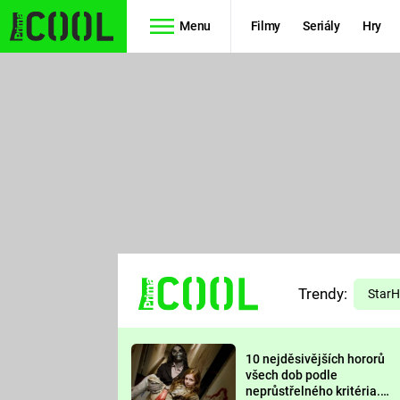
Menu
Filmy
Seriály
Hry
Seriály
Filmy
SIMPSONOVI
STAR WARS
HVĚZDNÁ
AVENGERS
BRÁNA
RYCHLE A
TEORIE
ZBĚSILE 10
Trendy:
VELKÉHO
Star
PREDÁTOR
TŘESKU
10 nejděsivějších hororů
FUTURAMA
všech dob podle
neprůstřelného kritéria.