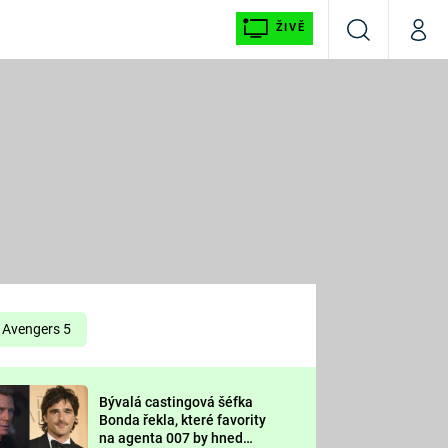
ŽIVĚ
Vyhledávání
Můj p
Prima+
É
CNN Prima NEWS
E
Prima FRESH
ŠÍ
Prima LIVING
E
Prima Ženy
Avengers 5
Prima LAJK
Bývalá castingová šéfka
OOL
Bonda řekla, které favority
Sledujte nás
na agenta 007 by hned