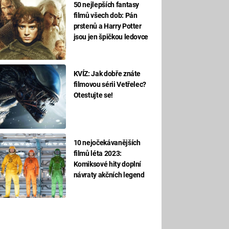
50 nejlepších fantasy
filmů všech dob: Pán
prstenů a Harry Potter
jsou jen špičkou ledovce
KVÍZ: Jak dobře znáte
filmovou sérii Vetřelec?
Otestujte se!
10 nejočekávanějších
filmů léta 2023:
Komiksové hity doplní
návraty akčních legend