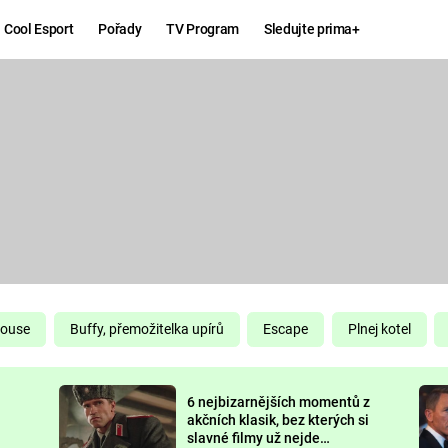
Cool Esport
Pořady
TV Program
Sledujte prima+
Hry
Zábava
MAFIA
ZÁBAVN
GALERI
GTA 6
NEJLEP
KINGDOM
KOMEDI
COME:
DELIVERANCE
CHUCK
House
Buffy, přemožitelka upírů
Escape
Plnej kotel
NORRIS
ESPORT
6 nejbizarnějších momentů z
DEADP
akčních klasik, bez kterých si
slavné filmy už nejde