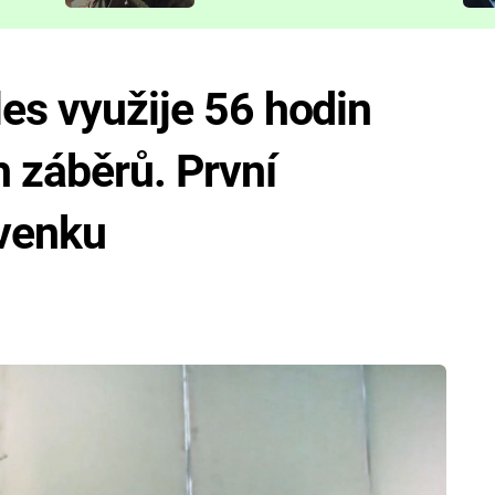
představit
les využije 56 hodin
 záběrů. První
 venku