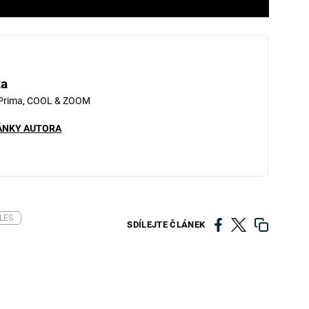
ka
 Prima, COOL & ZOOM
ÁNKY AUTORA
LES
SDÍLEJTE ČLÁNEK