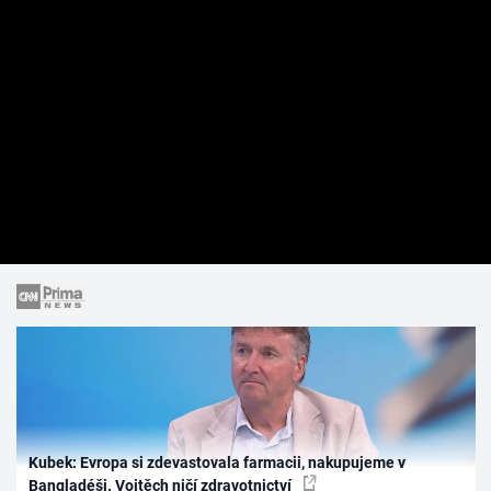
Kubek: Evropa si zdevastovala farmacii, nakupujeme v
Bangladéši. Vojtěch ničí zdravotnictví