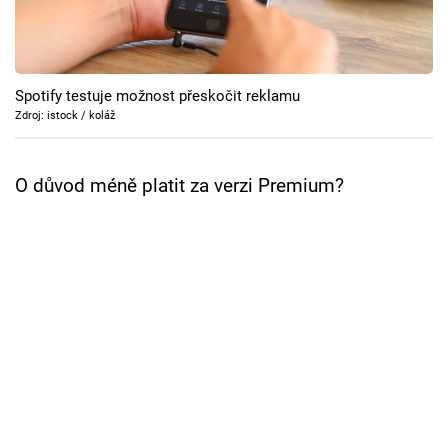
Cool Esport
Pořady
Spotify testuje možnost přeskočit reklamu
TV Program
Zdroj: istock / koláž
Sledujte prima+
O důvod méně platit za verzi Premium?
Přihlášení
Sledujte nás