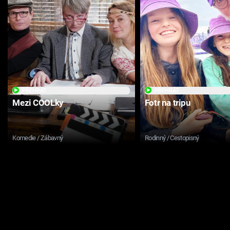
PŘEHRÁT
PŘEHRÁT
Mezi COOLky
Fotr na tripu
Komedie / Zábavný
Rodinný / Cestopisný