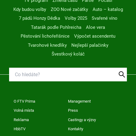
TV program
Změna času
Partie
Počasí
Kdy budou volby
ZOO Nové začátky
Auto – katalog
7 pádů Honzy Dědka
Volby 2025
Svařené víno
Tatarák podle Pohlreicha
Aloe vera
Pěstování lichořeřišnice
Výpočet ascendentu
Tvarohové knedlíky
Nejlepší palačinky
Švestkový koláč
O FTV Prima
Management
Volná místa
Press
Reklama
Castingy a výzvy
HbbTV
Kontakty