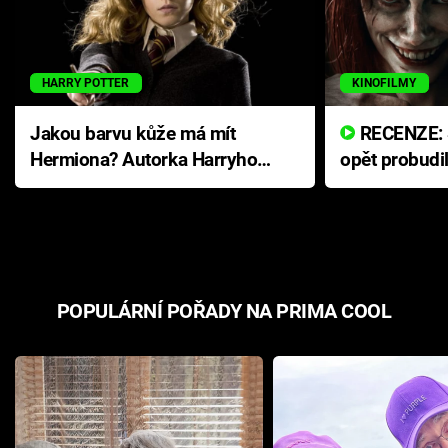
HARRY POTTER
KINOFILMY
Jakou barvu kůže má mít
RECENZE: Smrtelné zlo se
Hermiona? Autorka Harryho
opět probudi
Pottera přišla s ráznou
přichází s n
odpovědí
hororovou n
POPULÁRNÍ POŘADY NA PRIMA COOL