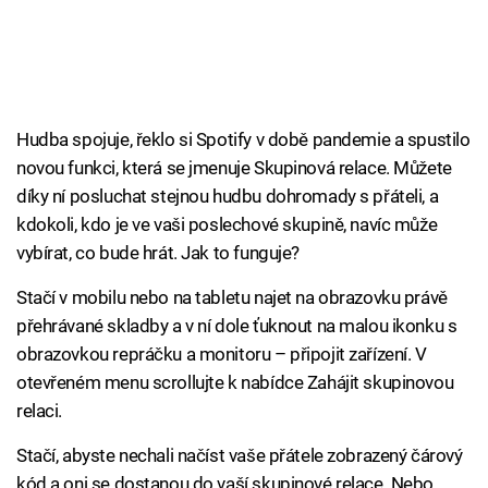
Hudba spojuje, řeklo si Spotify v době pandemie a spustilo
novou funkci, která se jmenuje Skupinová relace. Můžete
díky ní posluchat stejnou hudbu dohromady s přáteli, a
kdokoli, kdo je ve vaši poslechové skupině, navíc může
vybírat, co bude hrát. Jak to funguje?
Stačí v mobilu nebo na tabletu najet na obrazovku právě
přehrávané skladby a v ní dole ťuknout na malou ikonku s
obrazovkou repráčku a monitoru – připojit zařízení. V
otevřeném menu scrollujte k nabídce Zahájit skupinovou
relaci.
Stačí, abyste nechali načíst vaše přátele zobrazený čárový
kód a oni se dostanou do vaší skupinové relace. Nebo