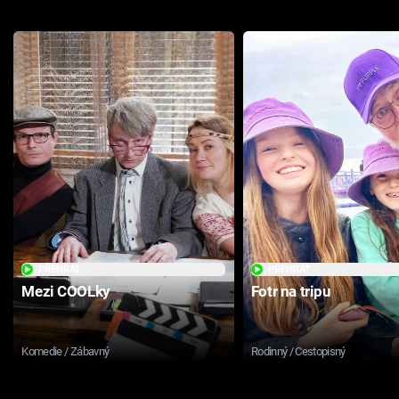
PŘEHRÁT
PŘEHRÁT
Mezi COOLky
Fotr na tripu
Komedie / Zábavný
Rodinný / Cestopisný