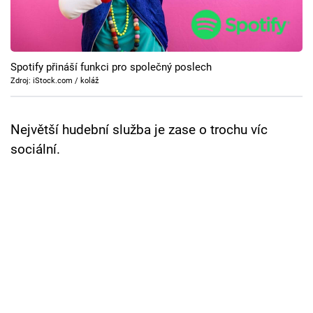
Cool Esport
Pořady
Spotify přináší funkci pro společný poslech
TV Program
Zdroj: iStock.com / koláž
Sledujte prima+
Největší hudební služba je zase o trochu víc
sociální.
Přihlášení
Sledujte nás