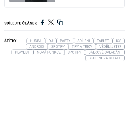
SDÍLEJTE ČLÁNEK
ŠTÍTKY
HUDBA
DJ
PARTY
SDÍLENÍ
TABLET
IOS
ANDROID
SPOTIFY
TIPY A TRIKY
VĚDĚLI JSTE?
PLAYLIST
NOVÁ FUNKCE
SPOTIFY
DÁLKOVÉ OVLÁDÁNÍ
SKUPINOVÁ RELACE