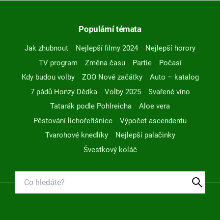
Populární témata
Jak zhubnout
Nejlepší filmy 2024
Nejlepší horory
TV program
Změna času
Partie
Počasí
Kdy budou volby
ZOO Nové začátky
Auto – katalog
7 pádů Honzy Dědka
Volby 2025
Svařené víno
Tatarák podle Pohlreicha
Aloe vera
Pěstování lichořeřišnice
Výpočet ascendentu
Tvarohové knedlíky
Nejlepší palačinky
Švestkový koláč