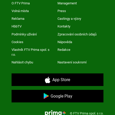
O FTV Prima
Management
Volná místa
Press
Reklama
Castingy a výzvy
HbbTV
Kontakty
Podmínky užívání
Zpracování osobních údajů
Cookies
Nápověda
Vlastník FTV Prima spol. s
Redakce
r.o.
Nahlásit chybu
Nastavení soukromí
App Store
Google Play
© FTV Prima spol. s r.o.