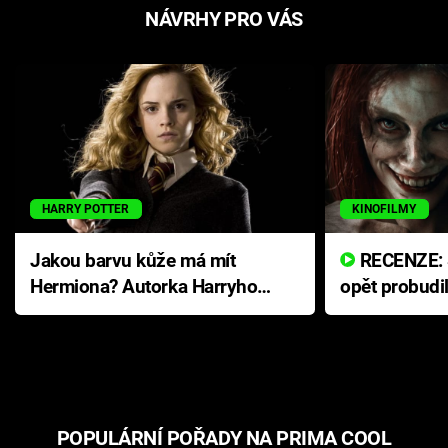
NÁVRHY PRO VÁS
HARRY POTTER
KINOFILMY
Jakou barvu kůže má mít
RECENZE: Smrtelné zlo se
Hermiona? Autorka Harryho
opět probudi
Pottera přišla s ráznou
přichází s n
odpovědí
hororovou n
POPULÁRNÍ POŘADY NA PRIMA COOL