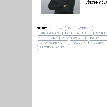
VŠECHNY ČL
ŠTÍTKY
HUDBA
IOS
ANDROID
STREAMOVÁNÍ
MOBILNÍ APLIKACE
SPOTIF
TIPY A TRIKY
NOVÁ FUNKCE
SPOTIFY
OTRAVNÉ PÍSNIČKY
PLAYLISTY
HUDEBNÍ H
SPOTIFY PLAYLIST