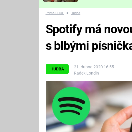
Které děsivé pecky vám
nejvíc zvednou tep?
Prima COOL
■
Hudba
Spotify má novou
s blbými písničk
21. dubna 2020 16:55
HUDBA
Radek Londin