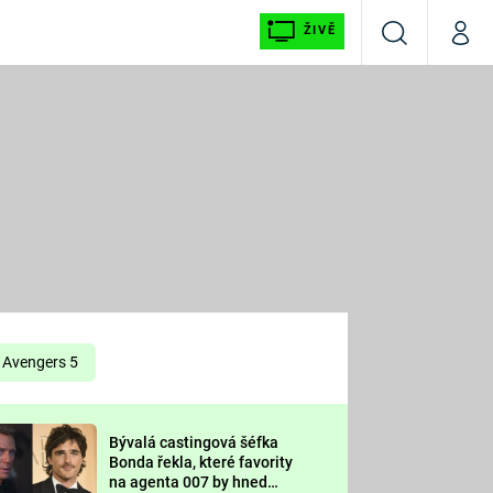
ŽIVĚ
Vyhledávání
Můj p
Prima+
É
CNN Prima NEWS
E
Prima FRESH
ŠÍ
Prima LIVING
E
Prima Ženy
Avengers 5
Prima LAJK
Bývalá castingová šéfka
OOL
Bonda řekla, které favority
Sledujte nás
na agenta 007 by hned