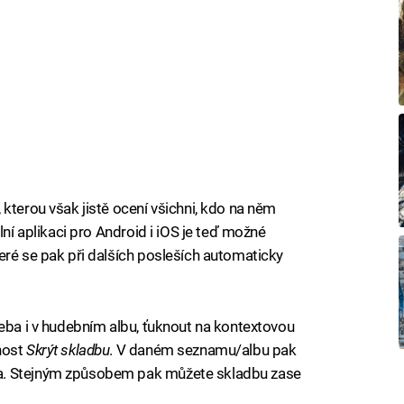
kterou však jistě ocení všichni, kdo na něm
lní aplikaci pro Android i iOS je teď možné
eré se pak při dalších posleších automaticky
řeba i v hudebním albu, ťuknout na kontextovou
nost
Skrýt skladbu
. V daném seznamu/albu pak
a. Stejným způsobem pak můžete skladbu zase