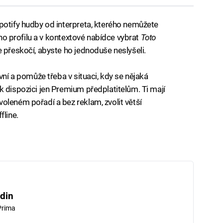
potify hudby od interpreta, kterého nemůžete
jeho profilu a v kontextové nabídce vybrat
Toto
 přeskočí, abyste ho jednoduše neslyšeli.
vní a pomůže třeba v situaci, kdy se nějaká
k dispozici jen Premium předplatitelům. Ti mají
oleném pořadí a bez reklam, zvolit větší
fline.
din
Prima