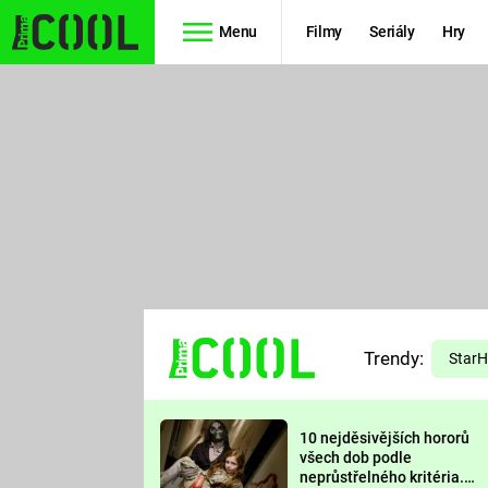
Menu
Filmy
Seriály
Hry
Seriály
Filmy
SIMPSONOVI
STAR WARS
HVĚZDNÁ
AVENGERS
BRÁNA
RYCHLE A
TEORIE
ZBĚSILE 10
Trendy:
VELKÉHO
Star
PREDÁTOR
TŘESKU
10 nejděsivějších hororů
FUTURAMA
všech dob podle
neprůstřelného kritéria.