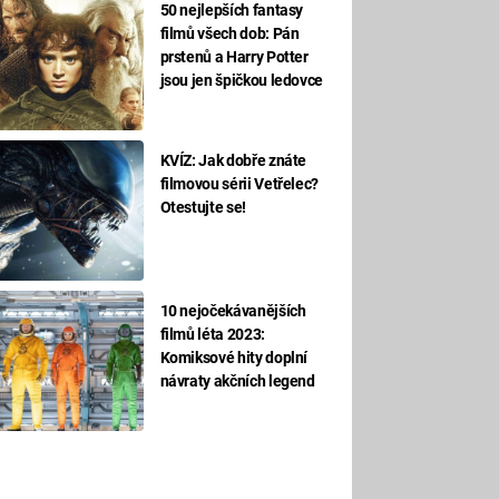
50 nejlepších fantasy
filmů všech dob: Pán
prstenů a Harry Potter
jsou jen špičkou ledovce
KVÍZ: Jak dobře znáte
filmovou sérii Vetřelec?
Otestujte se!
10 nejočekávanějších
filmů léta 2023:
Komiksové hity doplní
návraty akčních legend