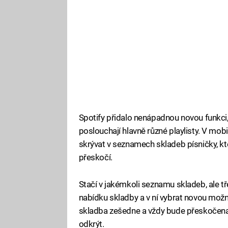
Spotify přidalo nenápadnou novou funkci, 
poslouchají hlavně různé playlisty. V mobi
skrývat v seznamech skladeb písničky, kt
přeskočí.
Stačí v jakémkoli seznamu skladeb, ale t
nabídku skladby a v ní vybrat novou mož
skladba zešedne a vždy bude přeskočen
odkrýt.