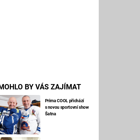
MOHLO BY VÁS ZAJÍMAT
Prima COOL přichází
s novou sportovní show
Šatna