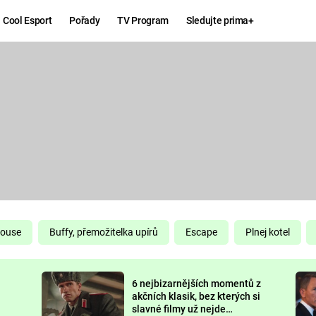
Cool Esport
Pořady
TV Program
Sledujte prima+
Hry
Zábava
MAFIA
ZÁBAVN
GALERI
GTA 6
NEJLEP
KINGDOM
KOMEDI
COME:
DELIVERANCE
CHUCK
House
Buffy, přemožitelka upírů
Escape
Plnej kotel
NORRIS
ESPORT
6 nejbizarnějších momentů z
DEADP
akčních klasik, bez kterých si
slavné filmy už nejde